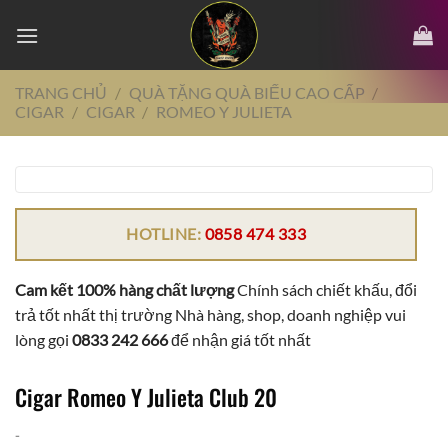
Chuyển
đến
nội
dung
TRANG CHỦ
/
QUÀ TẶNG QUÀ BIẾU CAO CẤP
/
CIGAR
/
CIGAR
/
ROMEO Y JULIETA
HOTLINE:
0858 474 333
Cam kết 100% hàng chất lượng
Chính sách chiết khấu, đổi
trả tốt nhất thị trường Nhà hàng, shop, doanh nghiệp vui
lòng gọi
0833 242 666
để nhận giá tốt nhất
Cigar Romeo Y Julieta Club 20
-