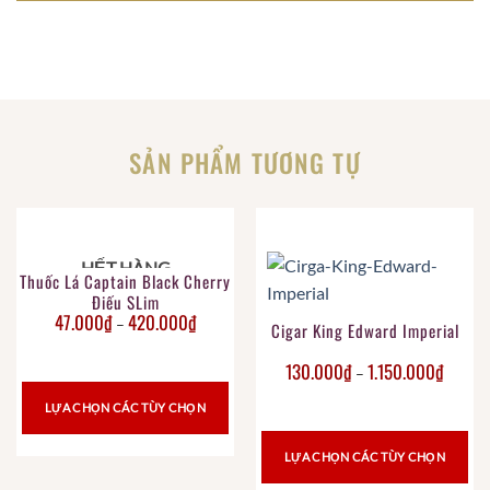
SẢN PHẨM TƯƠNG TỰ
HẾT HÀNG
Thuốc Lá Captain Black Cherry
Điếu SLim
47.000
₫
420.000
₫
–
Cigar King Edward Imperial
130.000
₫
1.150.000
₫
–
LỰA CHỌN CÁC TÙY CHỌN
LỰA CHỌN CÁC TÙY CHỌN