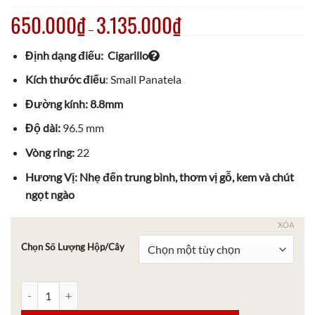
650.000
₫
3.135.000
₫
–
Định dạng điếu: Cigarillo
Kích thước điếu
: Small Panatela
Đường kính: 8.8mm
Độ dài:
96.5 mm
Vòng ring:
22
Hương Vị: Nhẹ đến trung bình, thơm vị gỗ, kem và chút
ngọt ngào
XÓA
Chọn Số Lượng Hộp/Cây
Cigar Romeo Y Julieta Club 20 số lượng