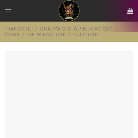
Chuyển
đến
nội
dung
TRANG CHỦ
/
QUÀ TẶNG QUÀ BIẾU CAO CẤP
/
CIGAR
/
PHỤ KIỆN CIGAR
/
CẮT CIGAR