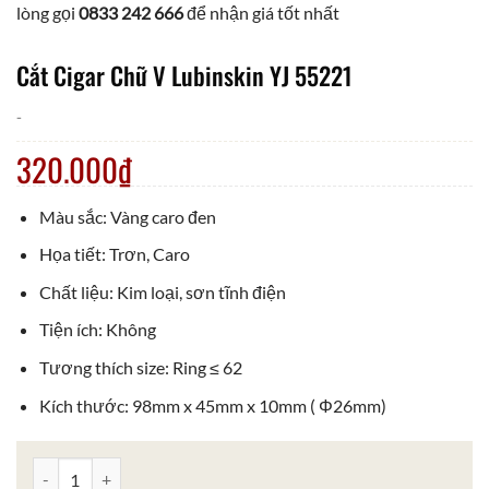
lòng gọi
0833 242 666
để nhận giá tốt nhất
Cắt Cigar Chữ V Lubinskin YJ 55221
-
320.000
₫
Màu sắc: Vàng caro đen
Họa tiết: Trơn, Caro
Chất liệu: Kim loại, sơn tĩnh điện
Tiện ích: Không
Tương thích size: Ring ≤ 62
Kích thước: 98mm x 45mm x 10mm ( Φ26mm)
Cắt Cigar Chữ V Lubinskin YJ 55221 số lượng