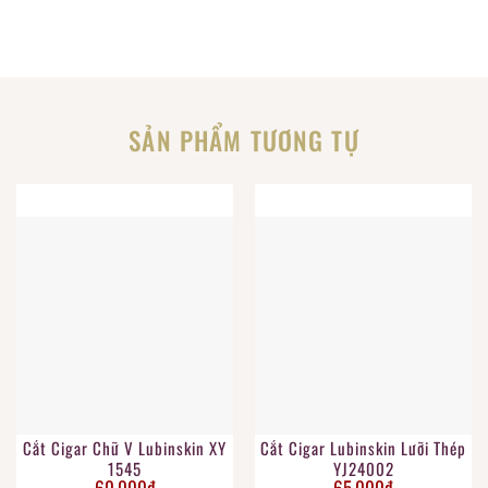
SẢN PHẨM TƯƠNG TỰ
Cắt Cigar Chữ V Lubinskin XY
Cắt Cigar Lubinskin Lưỡi Thép
1545
YJ24002
60.000
₫
65.000
₫