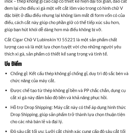
inox – thép không gỉ cao cấp có thiết kế hiện đại tối giản, dao cắt
đem lại cho điếu xì gà một vết cắt lõm vào trong có hình chữ V
đặc biệt ở đầu điếu nhưng lại không làm mất đi form vốn có của
điếu, cách cắt này giúp cho phần giữ có thể tiếp xúc sâu hơn,
giúp bạn hút khói dễ dàng hơn mà điếu không bị vỡ.
Cắt Cigar Chữ V Lubinskin YJ 55221 là một sản phẩm chất
lượng cao và là một lựa chọn tuyệt vời cho những người yêu
thích xì gà, sản phẩm có thiết kế sang trọng và tinh tế.
Ưu Điểm
Chống gỉ: Kết cấu thép không gỉ chống gỉ, duy trì độ sắc bén và
chức năng của máy cắt.
Được chế tạo từ thép không gỉ bền và PP chắc chắn, dụng cụ
cắt xì gà này đảm bảo độ bền và khả năng phục hồi.
Hỗ trợ Drop Shipping: Máy cắt này có thể áp dụng hình thức
Drop Shipping, giúp sản phẩm trở thành lựa chọn thuận tiện
cho các nhà bán lẻ và đại lý.
Độ sâu cắt tối ưu: Lưỡi cắt chính xác cung cấp độ sâu cắt tối