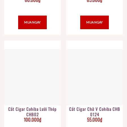
MUA NGAY
MUA NGAY
Cắt Cigar Cohiba Lưỡi Thép
Cắt Cigar Chữ V Cohiba CHB
CHB02
0124
100.000
₫
55.000
₫