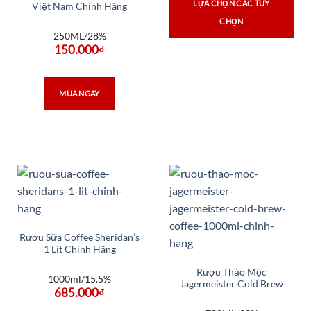
LỰA CHỌN CÁC TÙY
Việt Nam Chính Hãng
CHỌN
250ML/28%
150.000
₫
MUA NGAY
Rượu Sữa Coffee Sheridan’s
1 Lít Chính Hãng
Rượu Thảo Mộc
1000ml/15.5%
Jagermeister Cold Brew
685.000
₫
Coffee 700ML Chính Hãng