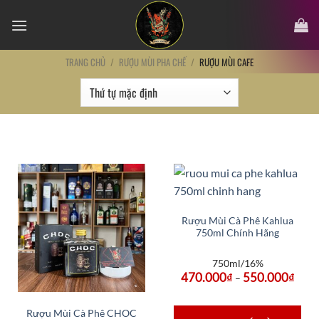
Chuyển
đến
nội
dung
TRANG CHỦ
/
RƯỢU MÙI PHA CHẾ
/
RƯỢU MÙI CAFE
Rượu Mùi Cà Phê Kahlua
750ml Chính Hãng
750ml/16%
470.000
₫
550.000
₫
–
Rượu Mùi Cà Phê CHOC