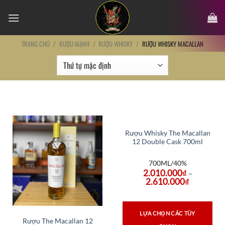
Chuyển
đến
nội
dung
TRANG CHỦ
/
RƯỢU MẠNH
/
RƯỢU WHISKY
/
RƯỢU WHISKY MACALLAN
Rượu Whisky The Macallan
12 Double Cask 700ml
Chính Hãng
700ML/40%
2.010.000
₫
–
2.610.000
₫
LỰA CHỌN CÁC TÙY
Rượu The Macallan 12