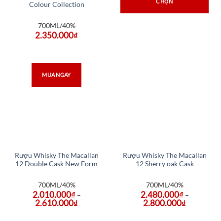
CHỌN
Colour Collection
700ML/40%
2.350.000
₫
MUA NGAY
Rượu Whisky The Macallan
Rượu Whisky The Macallan
12 Double Cask New Form
12 Sherry oak Cask
700ML/40%
700ML/40%
2.010.000
₫
2.480.000
₫
–
–
2.610.000
₫
2.800.000
₫