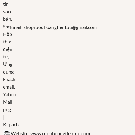
Email: shopruouhoangtientuu@gmail.com
Website: www.ruouhoangtientuu.com