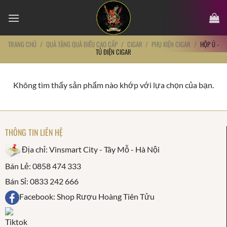
Chuyển
đến
nội
dung
TRANG CHỦ
/
QUÀ TẶNG QUÀ BIẾU CAO CẤP
/
CIGAR
/
PHỤ KIỆN CIGAR
/
HỘP Ủ -
TỦ ĐIỆN CIGAR
Không tìm thấy sản phẩm nào khớp với lựa chọn của bạn.
THÔNG TIN LIÊN HỆ
Địa chỉ: Vinsmart City - Tây Mỗ - Hà Nội
Bán Lẻ: 0858 474 333
Bán Sỉ: 0833 242 666
Facebook: Shop Rượu Hoàng Tiên Tửu