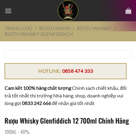
Chuyển
đến
nội
dung
TRANG CHỦ
/
RƯỢU MẠNH
/
RƯỢU WHISKY
/
RƯỢU WHISKY GLENFIDDICH
HOTLINE:
0858 474 333
Cam kết 100% hàng chất lượng
Chính sách chiết khấu, đổi
trả tốt nhất thị trường Nhà hàng, shop, doanh nghiệp vui
lòng gọi
0833 242 666
để nhận giá tốt nhất
Rượu Whisky Glenfiddich 12 700ml Chính Hãng
700ML
-
40%