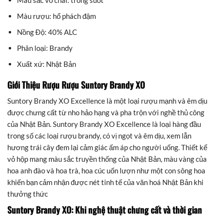
Màu sắc vỏ chai: trong suốt
Màu rượu: hổ phách đậm
Nồng Độ: 40% ALC
Phân loại: Brandy
Xuất xứ: Nhật Bản
Giới Thiệu Rượu Rượu Suntory Brandy XO
Suntory Brandy XO Excellence là một loại rượu mạnh và êm dịu
được chưng cất từ nho hảo hạng và pha trộn với nghề thủ công
của Nhật Bản. Suntory Brandy XO Excellence là loại hàng đầu
trong số các loại rượu brandy, có vị ngọt và êm dịu, xem lẫn
hương trái cây đem lại cảm giác ấm áp cho người uống. Thiết kể
vỏ hộp mang màu sắc truyền thống của Nhật Bản, màu vàng của
hoa anh đào và hoa trà, hoa cúc uốn lượn như một con sông hoa
khiến bạn cảm nhận được nét tinh tế của văn hoá Nhật Bản khi
thưởng thức
Suntory Brandy XO: Khi nghệ thuật chưng cất và thời gian