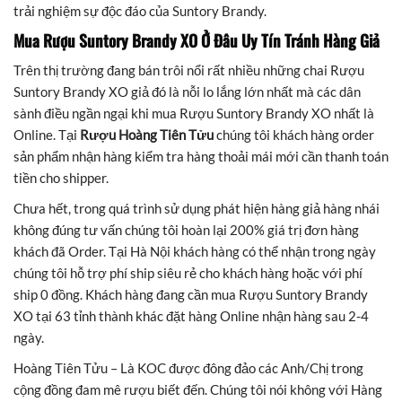
trải nghiệm sự độc đáo của Suntory Brandy.
Mua Rượu Suntory Brandy XO
Ở Đâu Uy Tín Tránh Hàng Giả
Trên thị trường đang bán trôi nổi rất nhiều những chai Rượu
Suntory Brandy XO giả đó là nỗi lo lắng lớn nhất mà các dân
sành điều ngần ngại khi mua Rượu Suntory Brandy XO nhất là
Online. Tại
Rượu Hoàng Tiên Tửu
chúng tôi khách hàng order
sản phẩm nhận hàng kiểm tra hàng thoải mái mới cần thanh toán
tiền cho shipper.
Chưa hết, trong quá trình sử dụng phát hiện hàng giả hàng nhái
không đúng tư vấn chúng tôi hoàn lại 200% giá trị đơn hàng
khách đã Order. Tại Hà Nội khách hàng có thể nhận trong ngày
chúng tôi hỗ trợ phí ship siêu rẻ cho khách hàng hoặc với phí
ship 0 đồng. Khách hàng đang cần mua Rượu Suntory Brandy
XO tại 63 tỉnh thành khác đặt hàng Online nhận hàng sau 2-4
ngày.
Hoàng Tiên Tửu – Là KOC được đông đảo các Anh/Chị trong
cộng đồng đam mê rượu biết đến. Chúng tôi nói không với Hàng