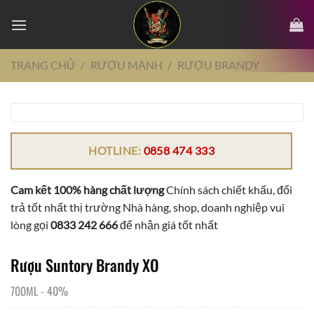
Chuyển
đến
nội
dung
TRANG CHỦ
/
RƯỢU MẠNH
/
RƯỢU BRANDY
HOTLINE:
0858 474 333
Cam kết 100% hàng chất lượng
Chính sách chiết khấu, đổi
trả tốt nhất thị trường Nhà hàng, shop, doanh nghiệp vui
lòng gọi
0833 242 666
để nhận giá tốt nhất
Rượu Suntory Brandy XO
700ML
-
40%