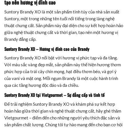
tạo nên hương vị đỉnh cao
Suntory Brandy XO là một sản phẩm tinh túy của nhà sản xuất
Suntory, một trong những tên tuổi nổi tiếng trong làng nghệ
thuật chưng cất. Sản phẩm này đại diện cho sự kết hợp hoàn hảo
giữa nghệ thuật chưng cất và thời gian, tạo nên một hương vị
Brandy đẳng cấp.
Suntory Brandy XO – Hương vị đỉnh cao của Brandy
Suntory Brandy XO nổi bật với hương vị phức tạp và đa tầng.
Với màu sắc vàng đẹp mắt, sản phẩm này thể hiện hương thơm
phức hợp của trái cây chín mọng, hạt điều thơm béo, và gợi ý
của vani và mật ong. Mỗi ngụm Brandy là một cuộc hành trình
qua các tầng hương độc đáo và đa chiều.
Suntory Brandy XO tại Vietgourmet – Sự đẳng cấp và tinh tế
Để trải nghiệm Suntory Brandy XO và khám phá sự kết hợp
hoàn hảo giữa thời gian và nghệ thuật chưng cất, hãy ghé thăm
Vietgourmet – điểm đến cho những người yêu thích đặc sản và
sản phẩm chất lượng. Chúng tôi tự hào mang đến cho bạn cơ hội