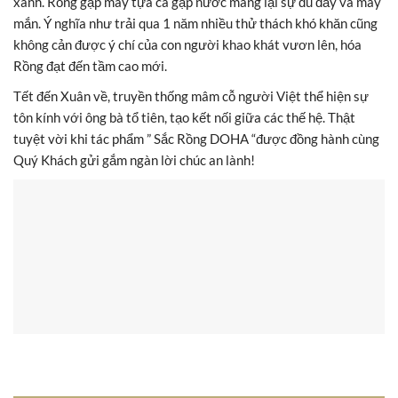
xanh. Rồng gặp mây tựa cá gặp nước mang lại sự đủ đầy và may
mắn. Ý nghĩa như trải qua 1 năm nhiều thử thách khó khăn cũng
không cản được ý chí của con người khao khát vươn lên, hóa
Rồng đạt đến tầm cao mới.
Tết đến Xuân về, truyền thống mâm cỗ người Việt thể hiện sự
tôn kính với ông bà tổ tiên, tạo kết nối giữa các thế hệ. Thật
tuyệt vời khi tác phẩm ” Sắc Rồng DOHA “được đồng hành cùng
Quý Khách gửi gắm ngàn lời chúc an lành!