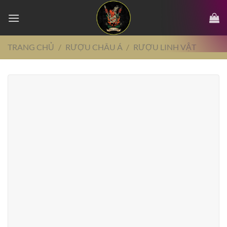
Chuyển
đến
nội
dung
TRANG CHỦ
/
RƯỢU CHÂU Á
/
RƯỢU LINH VẬT