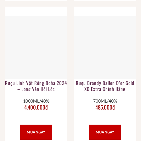
Rượu Linh Vật Rồng Doha 2024
Rượu Brandy Ballon D’or Gold
– Long Vân Hội Lộc
XO Extra Chính Hãng
1000ML/40%
700ML/40%
4.400.000
₫
485.000
₫
MUA NGAY
MUA NGAY