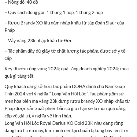
– Nồng độ: 40 độ
– Quy cách đóng gói: 1 thùng 1 hộp, 1 thùng 2 hộp
– Rượu Brandy XO lâu năm nhập khẩu từ tập đoàn Slaur của
Pháp
– Vảy vàng 23k nhập khẩu từ Đức
– Tác phẩm đầy đủ giấy tờ chất lượng tác phẩm, được sở y tế
cấp
Key: Rượu rồng vàng 2024; quà tặng doanh nghiệp 2024; mua
quà gì tặng tết
Quý khách đang sở hữu tác phẩm DOHA dành cho Năm Giáp
Thìn 2024 với ý nghĩa ” Long Vân Hội Lộc “. Tác phẩm gốm sứ
men hỏa biến mạ vàng 23k đựng rượu brandy XO nhập khẩu từ
Pháp được sản xuất phiên bản có giới hạn sẽ là món quà đẳng
cấp về giá trị, ý nghĩa về tinh thần.
Long Vân Hội Lộc Royal Darius XO Gold 23K như dáng rồng
đang lướt trên mây, kìm mình nén lại chuẩn bị tung bay lên trời