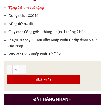
Tặng 2 điểm quà tặng
Dung tích: 1000 Ml
Nồng độ: 40 độ
Quy cách đóng gói: 1 thùng 1 hộp, 1 thùng 2 hộp
Rượu Brandy XO lâu năm nhập khẩu từ tập đoàn Slaur
của Pháp
Vảy vàng 23k nhập khẩu từ Đức
Rượu Rồng Thượng Long Đằng Kim Royal Darius XO Gold 23K – Lo
MUA NGAY
ĐẶT HÀNG NHANH