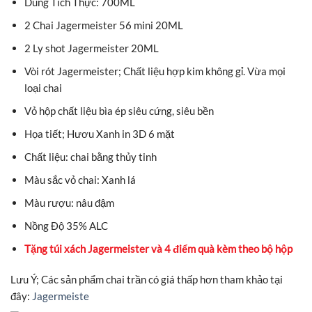
Dung Tích Thực: 700ML
2 Chai Jagermeister 56 mini 20ML
2 Ly shot Jagermeister 20ML
Vòi rót Jagermeister; Chất liệu hợp kim không gỉ. Vừa mọi
loại chai
Vỏ hộp chất liệu bìa ép siêu cứng, siêu bền
Họa tiết; Hươu Xanh in 3D 6 mặt
Chất liệu: chai bằng thủy tinh
Màu sắc vỏ chai: Xanh lá
Màu rượu: nâu đậm
Nồng Độ 35% ALC
Tặng túi xách Jagermeister và 4 điểm quà kèm theo bộ hộp
Lưu Ý; Các sản phẩm chai trần có giá thấp hơn tham khảo tại
đây:
Jagermeiste