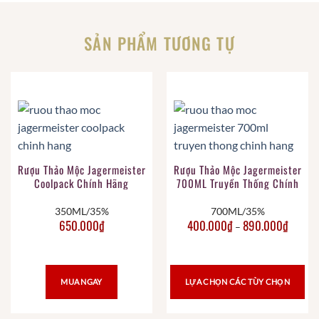
SẢN PHẨM TƯƠNG TỰ
Rượu Thảo Mộc Jagermeister
Rượu Thảo Mộc Jagermeister
Coolpack Chính Hãng
700ML Truyền Thống Chính
Hãng
350ML/35%
700ML/35%
650.000
₫
400.000
₫
890.000
₫
–
MUA NGAY
LỰA CHỌN CÁC TÙY CHỌN