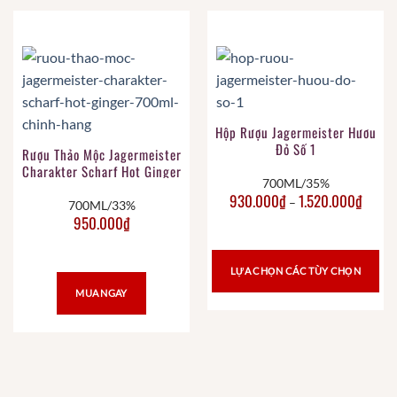
Hộp Rượu Jagermeister Hươu
Đỏ Số 1
Rượu Thảo Mộc Jagermeister
Charakter Scharf Hot Ginger
700ML/35%
700ML Chính Hãng
930.000
₫
1.520.000
₫
–
700ML/33%
950.000
₫
LỰA CHỌN CÁC TÙY CHỌN
MUA NGAY