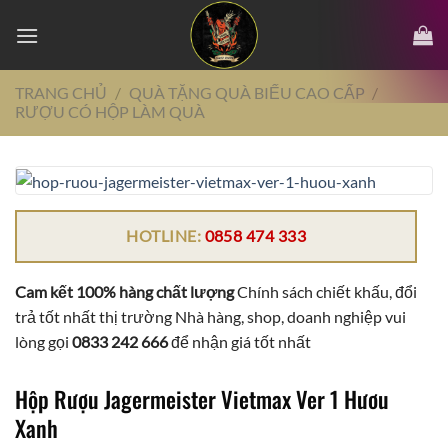
Chuyển
đến
nội
dung
TRANG CHỦ
/
QUÀ TẶNG QUÀ BIẾU CAO CẤP
/
RƯỢU CÓ HỘP LÀM QUÀ
HOTLINE:
0858 474 333
Cam kết 100% hàng chất lượng
Chính sách chiết khấu, đổi
trả tốt nhất thị trường Nhà hàng, shop, doanh nghiệp vui
lòng gọi
0833 242 666
để nhận giá tốt nhất
Hộp Rượu Jagermeister Vietmax Ver 1 Hươu
Xanh