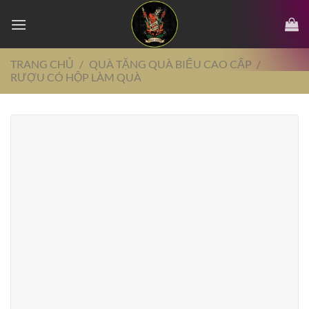
Chuyển
đến
nội
dung
TRANG CHỦ
/
QUÀ TẶNG QUÀ BIẾU CAO CẤP
/
RƯỢU CÓ HỘP LÀM QUÀ