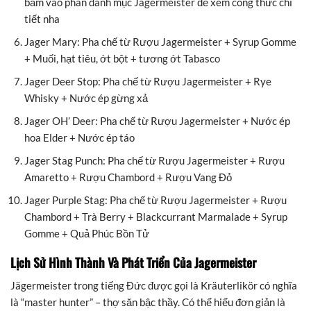
bấm vào phân danh mục Jagermeister để xem công thức chi
tiết nha
Jager Mary: Pha chế từ Rượu Jagermeister + Syrup Gomme
+ Muối, hạt tiêu, ớt bột + tương ớt Tabasco
Jager Deer Stop: Pha chế từ Rượu Jagermeister + Rye
Whisky + Nước ép gừng xả
Jager OH’ Deer: Pha chế từ Rượu Jagermeister + Nước ép
hoa Elder + Nước ép táo
Jager Stag Punch: Pha chế từ Rượu Jagermeister + Rượu
Amaretto + Rượu Chambord + Rượu Vang Đỏ
Jager Purple Stag: Pha chế từ Rượu Jagermeister + Rượu
Chambord + Trà Berry + Blackcurrant Marmalade + Syrup
Gomme + Quả Phúc Bồn Tử
Lịch Sử Hình Thành Và Phát Triển Của Jagermeister
Jägermeister trong tiếng Đức được gọi là Kräuterlikör có nghĩa
là “master hunter” – thợ săn bậc thầy. Có thể hiểu đơn giản là