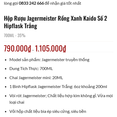
lòng gọi
0833 242 666
để nhận giá tốt nhất
Hộp Rượu Jagermeister Rồng Xanh Kaido Số 2
Hipflask Trắng
700ML
-
35%
790.000
₫
1.105.000
₫
–
Model sản phẩm: Jagermeister truyền thống
Dung Tích Thực: 700ML
Chai Jagermeister mini: 20ML
1 Bình Hipflask Jagermeister Trắng: 6oz khoảng 200ml
Vòi rót Jagermeister; Chất liệu hợp kim không gỉ. Vừa mọi
loại chai
Vỏi hộp chất liệu bìa ép siêu cứng, siêu bền