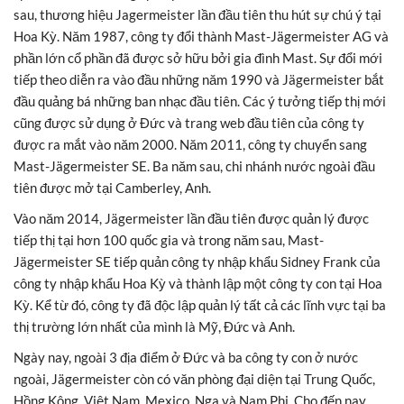
sau, thương hiệu Jagermeister lần đầu tiên thu hút sự chú ý tại
Hoa Kỳ. Năm 1987, công ty đổi thành Mast-Jägermeister AG và
phần lớn cổ phần đã được sở hữu bởi gia đình Mast. Sự đổi mới
tiếp theo diễn ra vào đầu những năm 1990 và Jägermeister bắt
đầu quảng bá những ban nhạc đầu tiên. Các ý tưởng tiếp thị mới
cũng được sử dụng ở Đức và trang web đầu tiên của công ty
được ra mắt vào năm 2000. Năm 2011, công ty chuyển sang
Mast-Jägermeister SE. Ba năm sau, chi nhánh nước ngoài đầu
tiên được mở tại Camberley, Anh.
Vào năm 2014, Jägermeister lần đầu tiên được quản lý được
tiếp thị tại hơn 100 quốc gia và trong năm sau, Mast-
Jägermeister SE tiếp quản công ty nhập khẩu Sidney Frank của
công ty nhập khẩu Hoa Kỳ và thành lập một công ty con tại Hoa
Kỳ. Kể từ đó, công ty đã độc lập quản lý tất cả các lĩnh vực tại ba
thị trường lớn nhất của mình là Mỹ, Đức và Anh.
Ngày nay, ngoài 3 địa điểm ở Đức và ba công ty con ở nước
ngoài, Jägermeister còn có văn phòng đại diện tại Trung Quốc,
Hồng Kông, Việt Nam, Mexico, Nga và Nam Phi. Cho đến nay,