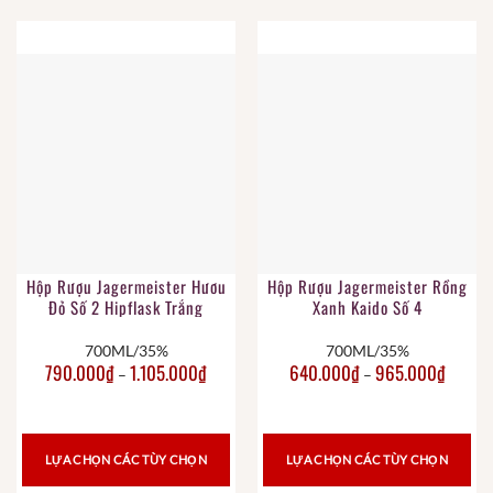
Hộp Rượu Jagermeister Hươu
Hộp Rượu Jagermeister Rồng
Đỏ Số 2 Hipflask Trắng
Xanh Kaido Số 4
700ML/35%
700ML/35%
790.000
₫
1.105.000
₫
640.000
₫
965.000
₫
–
–
LỰA CHỌN CÁC TÙY CHỌN
LỰA CHỌN CÁC TÙY CHỌN