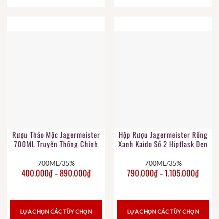
Rượu Thảo Mộc Jagermeister
Hộp Rượu Jagermeister Rồng
700ML Truyền Thống Chính
Xanh Kaido Số 2 Hipflask Đen
Hãng
700ML/35%
700ML/35%
400.000
₫
890.000
₫
790.000
₫
1.105.000
₫
–
–
LỰA CHỌN CÁC TÙY CHỌN
LỰA CHỌN CÁC TÙY CHỌN