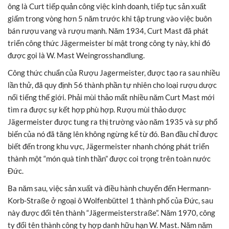
ông là Curt tiếp quản công việc kinh doanh, tiếp tục sản xuất
giấm trong vòng hơn 5 năm trước khi tập trung vào việc buôn
bán rượu vang và rượu mạnh. Năm 1934, Curt Mast đã phát
triển công thức Jägermeister bí mật trong công ty này, khi đó
được gọi là W. Mast Weingrosshandlung.
Công thức chuẩn của Rượu Jagermeister, được tạo ra sau nhiều
lần thử, đã quy định 56 thành phần tự nhiên cho loại rượu dược
nổi tiếng thế giới. Phải mùi thảo mất nhiều năm Curt Mast mới
tìm ra được sự kết hợp phù hợp. Rượu mùi thảo dược
Jägermeister được tung ra thị trường vào năm 1935 và sự phổ
biến của nó đã tăng lên không ngừng kể từ đó. Ban đầu chỉ được
biết đến trong khu vực, Jägermeister nhanh chóng phát triển
thành một “món quà tinh thần” được coi trọng trên toàn nước
Đức.
Ba năm sau, việc sản xuất và điều hành chuyển đến Hermann-
Korb-Straße ở ngoại ô Wolfenbüttel 1 thành phố của Đức, sau
này được đổi tên thành “Jägermeisterstraße”. Năm 1970, công
ty đổi tên thành công ty hợp danh hữu hạn W. Mast. Năm năm