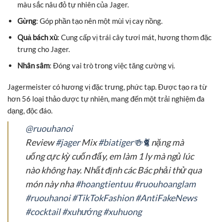
màu sắc nâu đỏ tự nhiên của Jager.
Gừng
: Góp phần tạo nên một mùi vị cay nồng.
Quả bách xù
: Cung cấp vị trái cây tươi mát, hương thơm đặc
trưng cho Jager.
Nhân sâm
: Đóng vai trò trong việc tăng cường vị.
Jagermeister có hương vị đặc trưng, phức tạp. Được tạo ra từ
hơn 56 loại thảo dược tự nhiên, mang đến một trải nghiệm đa
dạng, độc đáo.
@ruouhanoi
Review
#jager
Mix
#biatiger🍻🐈
nặng mà
uống cực kỳ cuốn đấy, em làm 1 ly mà ngủ lúc
nào không hay. Nhất định các Bác phải thử qua
món này nha
#hoangtientuu
#ruouhoanglam
#ruouhanoi
#TikTokFashion
#AntiFakeNews
#cocktail
#xuhướng
#xuhuong