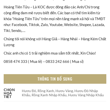
Hoàng Tiên Tửu – Là KOC được đông đảo các Anh/Chị trong
cộng đồng đam mê rượu biết đến. Các bạn có thể tìm kiếm từ
khóa “Hoàng Tiên Tửu” trên mọi nền tảng mạnh xã hội và TMĐT
như: Facebook, Tiktok, Zalo, Youtube, Website, Shopee, Lazada,
Tiki, Sendo,….
Chúng tôi nói không với Hàng Giả – Hàng Nhái – Hàng Kém Chất
Lượng
Chúc anh chị có 1 trải nghiệm mua sắm tốt nhất, Xin Chào!
0858 474 333 ( Mua lẻ) – 0833 242 666 ( Mua sỉ)
THÔNG TIN BỔ SUNG
CHỌN
Hươu Đỏ, Rồng Xanh, Hươu Vàng, Hươu Đỏ Nhập
HỌA
Khẩu, Rồng Xanh Nhập Khẩu, Hươu Vàng Nhập Khẩu
TIẾT