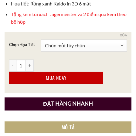
Họa tiết; Rồng xanh Kaido in 3D 6 mặt
Tặng kèm túi xách Jagermeister và 2 điểm quà kèm theo
bộ hộp
XÓA
Chọn Họa Tiết
Hộp Rượu Jagermeister Rồng Xanh Kaido Số 2 Hipflask Trắng số l
MUA NGAY
ĐẶT HÀNG NHANH
MÔ TẢ