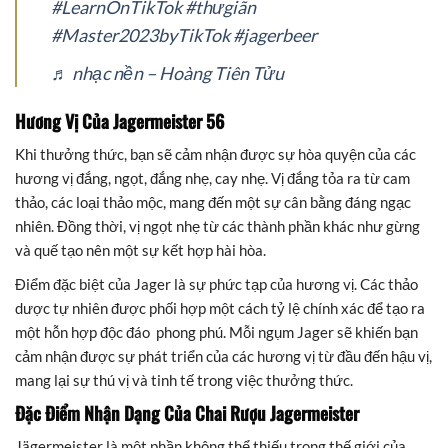
#LearnOnTikTok
#thưgiãn
#Master2023byTikTok
#jagerbeer
♬ nhạc nền – Hoàng Tiên Tửu
Hương Vị Của Jagermeister 56
Khi thưởng thức, bạn sẽ cảm nhận được sự hòa quyện của các
hương vị đắng, ngọt, đắng nhẹ, cay nhẹ. Vị đắng tỏa ra từ cam
thảo, các loại thảo mộc, mang đến một sự cân bằng đáng ngạc
nhiên. Đồng thời, vị ngọt nhẹ từ các thành phần khác như gừng
và quế tạo nên một sự kết hợp hài hòa.
Điểm đặc biệt của Jager là sự phức tạp của hương vị. Các thảo
dược tự nhiên được phối hợp một cách tỷ lệ chính xác để tạo ra
một hỗn hợp độc đáo phong phú. Mỗi ngụm Jager sẽ khiến bạn
cảm nhận được sự phát triển của các hương vị từ đầu đến hậu vị,
mang lại sự thú vị và tinh tế trong việc thưởng thức.
Đặc Điểm Nhận Dạng Của Chai Rượu Jagermeister
Jägermeister là một phần không thể thiếu trong thế giới của