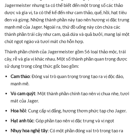
Jagermeister nhưng ta có thể biết đến một trong số các thảo
dược và gia vị, ta có thể kể đến như cam thảo, quế, hồi, hạt tiêu
đen và gừng. Những thành phần này tạo nên hương vị đặc trưng
mạnh mẽ của Jager. Ngoài ra, thứ đồ uống này còn chứa các
thành phần trái cây như cam, quả dứa và quả bưởi, mang lại một
chút ngọt ngào và tươi mát cho hỗn hợp.
Thành phần chính của Jagermeister gồm 56 loại thảo mộc, trái
cây, rễ và gia vị khác nhau. Một số thành phần quan trọng được
sử dụng trong công thức gốc bao gồm:
Cam thảo
: Đóng vai trò quan trọng trong tạo ra vị độc đáo,
mạnh mẽ.
Vỏ cam quýt
: Một thành phần chính tạo nên vị chua nhẹ, tươi
mát của Jager.
Hoa hồi
: Cung cấp vị đắng, hương thơm phức tạp cho Jager.
Hạt anh túc
: Góp phần tạo nên vị đặc trưng và vị ngọt
Nhụy hoa nghệ tây
: Có một phần đóng vai trò trong tạo ra