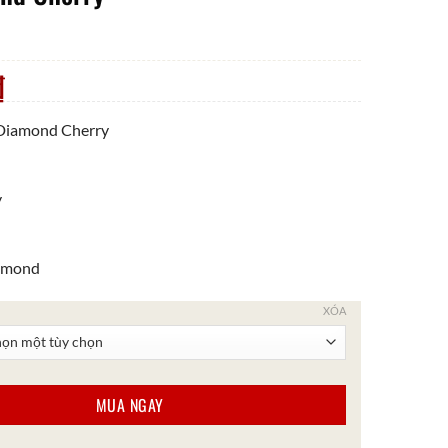
₫
 Diamond Cherry
y
nmond
XÓA
 số lượng
MUA NGAY