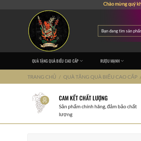
Chuyển
Chào mừng quý khách đến 
đến
nội
dung
Tìm
kiếm:
QUÀ TẶNG QUÀ BIẾU CAO CẤP
RƯỢU MẠNH
TRANG CHỦ
/
QUÀ TẶNG QUÀ BIẾU CAO CẤP
CAM KẾT CHẤT LƯỢNG
Sản phẩm chính hãng, đảm bảo chất
lượng