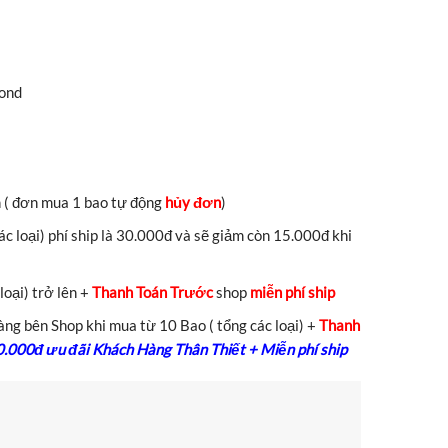
ond
n ( đơn mua 1 bao tự động
hủy đơn
)
c loại) phí ship là 30.000đ và sẽ giảm còn 15.000đ khi
loại) trở lên +
Thanh Toán Trước
shop
miễn phí ship
ng bên Shop khi mua từ 10 Bao ( tổng các loại) +
Thanh
0.000đ ưu đãi Khách Hàng Thân Thiết + Miễn phí ship