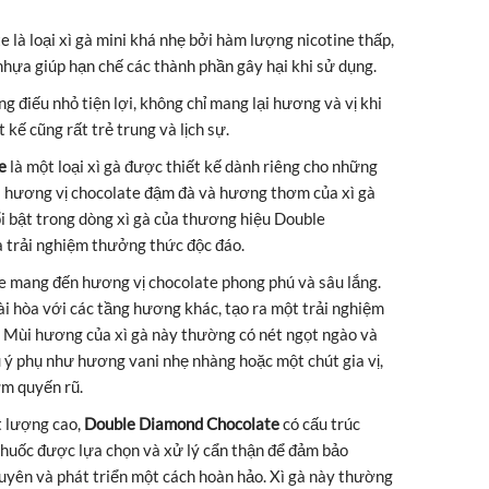
là loại xì gà mini khá nhẹ bởi hàm lượng nicotine thấp,
nhựa giúp hạn chế các thành phần gây hại khi sử dụng.
 điếu nhỏ tiện lợi, không chỉ mang lại hương và vị khi
 kế cũng rất trẻ trung và lịch sự.
e
là một loại xì gà được thiết kế dành riêng cho những
a hương vị chocolate đậm đà và hương thơm của xì gà
i bật trong dòng xì gà của thương hiệu Double
 trải nghiệm thưởng thức độc đáo.
 mang đến hương vị chocolate phong phú và sâu lắng.
i hòa với các tầng hương khác, tạo ra một trải nghiệm
. Mùi hương của xì gà này thường có nét ngọt ngào và
u ý phụ như hương vani nhẹ nhàng hoặc một chút gia vị,
m quyến rũ.
t lượng cao,
Double Diamond Chocolate
có cấu trúc
 thuốc được lựa chọn và xử lý cẩn thận để đảm bảo
uyên và phát triển một cách hoàn hảo. Xì gà này thường