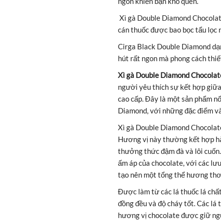
ngon khiến bạn khó quên.
Xì gà Double Diamond Chocolate 
cán thuốc được bao bọc tẩu lọc 
Cirga Black Double Diamond dạng
hút rất ngon mà phong cách thiết
Xì gà Double Diamond Chocolat
người yêu thích sự kết hợp giữ
cao cấp. Đây là một sản phẩm nổ
Diamond, với những đặc điểm và
Xì gà Double Diamond Chocolate
Hương vị này thường kết hợp hà
thưởng thức đậm đà và lôi cuốn
ấm áp của chocolate, với các lư
tạo nên một tổng thể hương thơ
Được làm từ các lá thuốc lá chấ
đồng đều và độ cháy tốt. Các lá
hương vị chocolate được giữ ng