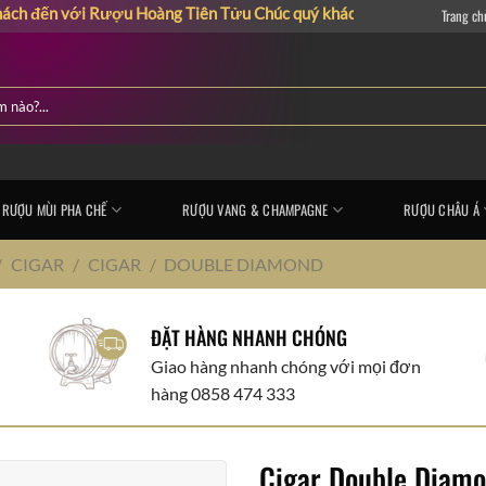
với Rượu Hoàng Tiên Tửu
Chúc quý khách có những giây phút mua sắ
Trang ch
RƯỢU MÙI PHA CHẾ
RƯỢU VANG & CHAMPAGNE
RƯỢU CHÂU Á
/
CIGAR
/
CIGAR
/
DOUBLE DIAMOND
ĐẶT HÀNG NHANH CHÓNG
Giao hàng nhanh chóng với mọi đơn
hàng 0858 474 333
Cigar Double Diamo