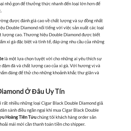
loại nhỏ gọn để thưởng thức nhanh đến loại lớn hơn để
.
ờng được đánh giá cao về chất lượng và sự đồng nhất
iệu Double Diamond nổi tiếng với việc sản xuất các loại
hất lượng cao. Thương hiệu Double Diamond được biết
ẩm xì gà đặc biệt và tinh tế, đáp ứng nhu cầu của những
te
là một lựa chọn tuyệt vời cho những ai yêu thích sự
 đậm đà và chất lượng cao của xì gà. Với hương vị và
phẩm đáng để thử cho những khoảnh khắc thư giãn và
 Diamond Ở Đâu Uy Tín
ổi rất nhiều những loại Cigar Black Double Diamond giả
c dân sành điều ngần ngại khi mua Cigar Black Double
u Hoàng Tiên Tửu
chúng tôi khách hàng order sản
oải mái mới cần thanh toán tiền cho shipper.