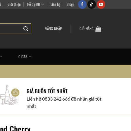
m vui vẻ
ủ
Giới thiệu
Hỗ trợ KH
Liên hệ
Blogs
ĐĂNG NHẬP
GIỎ HÀNG
CIGAR
GIÁ BUÔN TỐT NHẤT
Liên hệ 0833 242 666 để nhận giá tốt
nhất
nd Cherry