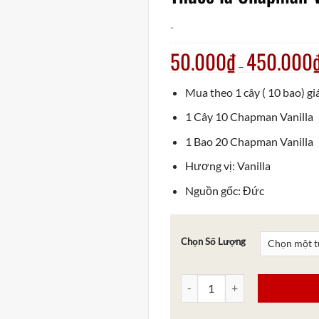
-
50.000
₫
450.000
–
Mua theo 1 cây ( 10 bao) g
1 Cây 10 Chapman Vanilla
1 Bao 20 Chapman Vanilla
Hương vị: Vanilla
Nguồn gốc: Đức
Chọn Số Lượng
Thuốc lá Chapman Vanilla Điếu