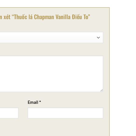
ận xét “Thuốc lá Chapman Vanilla Điếu To”
Email
*