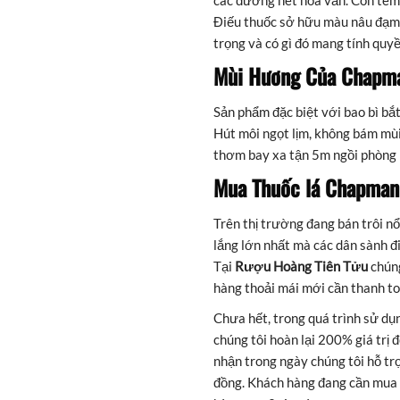
các đường nét hoa văn. Con tem 
Điếu thuốc sở hữu màu nâu đạm
trọng và có gì đó mang tính quyề
Mùi Hương Của Chapma
Sản phẩm đặc biệt với bao bì bắt
Hút môi ngọt lịm, không bám mù
thơm bay xa tận 5m ngồi phòng 
Mua Thuốc lá
Chapma
Trên thị trường đang bán trôi nổ
lắng lớn nhất mà các dân sành đ
Tại
Rượu Hoàng Tiên Tửu
chúng
hàng thoải mái mới cần thanh to
Chưa hết, trong quá trình sử dụ
chúng tôi hoàn lại 200% giá trị
nhận trong ngày chúng tôi hỗ trợ
đồng. Khách hàng đang cần mua 