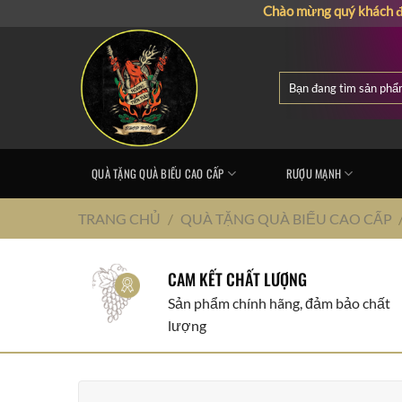
Chuyển
Chào mừng quý khách đến với 
đến
nội
dung
Tìm
kiếm:
QUÀ TẶNG QUÀ BIẾU CAO CẤP
RƯỢU MẠNH
TRANG CHỦ
/
QUÀ TẶNG QUÀ BIẾU CAO CẤP
CAM KẾT CHẤT LƯỢNG
Sản phẩm chính hãng, đảm bảo chất
lượng