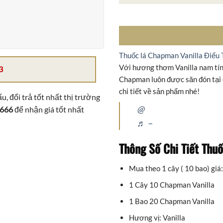
Thuốc lá Chapman Vanilla Điếu 
Với hương thơm Vanilla nam tính
3
Chapman luôn được săn đón tại 
chi tiết về sản phẩm nhé!
u, đổi trả tốt nhất thị trường
@
 666
để nhận giá tốt nhất
♬ –
Thông Số Chi Tiết Thuố
Mua theo 1 cây ( 10 bao) giá
1 Cây 10 Chapman Vanilla
1 Bao 20 Chapman Vanilla
Hương vị: Vanilla