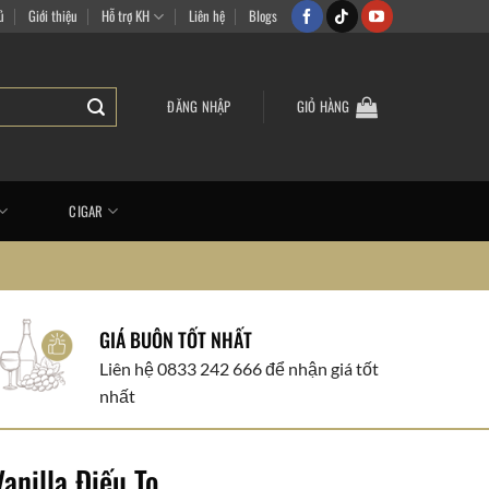
i vẻ
ủ
Giới thiệu
Hỗ trợ KH
Liên hệ
Blogs
ĐĂNG NHẬP
GIỎ HÀNG
CIGAR
GIÁ BUÔN TỐT NHẤT
Liên hệ 0833 242 666 để nhận giá tốt
nhất
anilla Điếu To