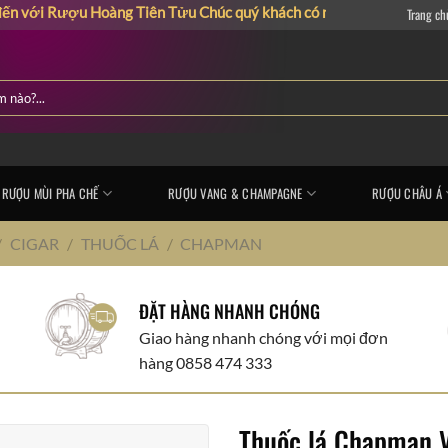
Rượu Hoàng Tiên Tửu
Chúc quý khách có những giây phút mua sắm vu
Trang ch
RƯỢU MÙI PHA CHẾ
RƯỢU VANG & CHAMPAGNE
RƯỢU CHÂU Á
/
CIGAR
/
THUỐC LÁ
/
CHAPMAN
ĐẶT HÀNG NHANH CHÓNG
Giao hàng nhanh chóng với mọi đơn
hàng 0858 474 333
Thuốc lá Chapman V