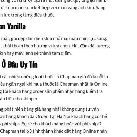
cùng với chữ ký tạo ra một cảm giác quý ông lịch lãm.
 đi kèm màu kem kết hợp với màu vàng ánh kim. Sang
n lực trong từng điếu thuốc.
n Vanilla
 mắt, gói đẹp dài, điếu slim nhỏ màu nâu nhìn cực sang.
i, khói thơm theo hương vị lựa chọn. Hút đậm đà, hương
kín hay máy lạnh sẽ thành tâm điểm.
n
Ở Đâu Uy Tín
i rất nhiều những loại thuốc lá Chapman giả đó là nỗi lo
iều ngần ngại khi mua thuốc lá Chapman nhất là Online.
 tôi khách hàng order sản phẩm nhận hàng kiểm tra
án tiền cho shipper.
ng phát hiện hàng giả hàng nhái không đúng tư vấn
 đơn hàng khách đã Order. Tại Hà Nội khách hàng có thể
 phí ship siêu rẻ cho khách hàng hoặc với phí ship 0
Chapman tại 63 tỉnh thành khác đặt hàng Online nhận