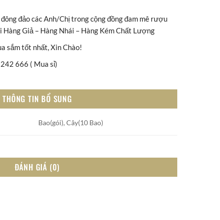
đông đảo các Anh/Chị trong cộng đồng đam mê rượu
với Hàng Giả – Hàng Nhái – Hàng Kém Chất Lượng
ua sắm tốt nhất, Xin Chào!
242 666 ( Mua sỉ)
THÔNG TIN BỔ SUNG
Bao(gói), Cây(10 Bao)
ĐÁNH GIÁ (0)