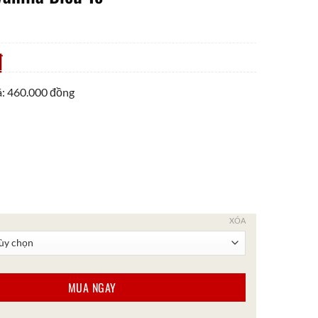
₫
iá: 460.000 đồng
XÓA
 To số lượng
MUA NGAY