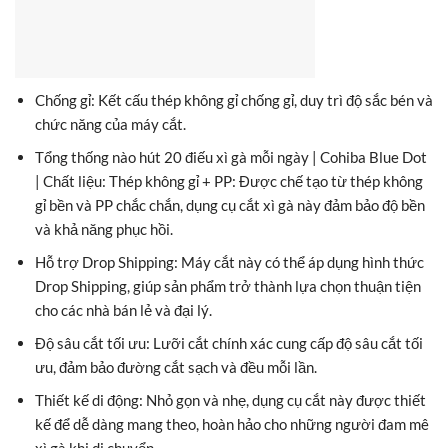
Chống gỉ: Kết cấu thép không gỉ chống gỉ, duy trì độ sắc bén và
chức năng của máy cắt.
Tổng thống nào hút 20 điếu xì gà mỗi ngày | Cohiba Blue Dot
| Chất liệu: Thép không gỉ + PP: Được chế tạo từ thép không
gỉ bền và PP chắc chắn, dụng cụ cắt xì gà này đảm bảo độ bền
và khả năng phục hồi.
Hỗ trợ Drop Shipping: Máy cắt này có thể áp dụng hình thức
Drop Shipping, giúp sản phẩm trở thành lựa chọn thuận tiện
cho các nhà bán lẻ và đại lý.
Độ sâu cắt tối ưu: Lưỡi cắt chính xác cung cấp độ sâu cắt tối
ưu, đảm bảo đường cắt sạch và đều mỗi lần.
Thiết kế di động: Nhỏ gọn và nhẹ, dụng cụ cắt này được thiết
kế để dễ dàng mang theo, hoàn hảo cho những người đam mê
xì gà khi di chuyển.