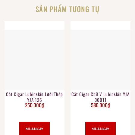
SẢN PHẨM TƯƠNG TỰ
Cắt Cigar Lubinskin Lưỡi Thép
Cắt Cigar Chữ V Lubinskin YJA
YJA 126
30011
250.000
₫
580.000
₫
MUA NGAY
MUA NGAY