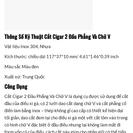
Thông Số Kỹ Thuật Cắt Cigar 2 Đầu Phẳng Và Chữ V
Vật liệu Inox 304, Nhựa
Kích thước: chiều dài 117*37*10 mm/ 4.61*1.46*0.39 inch
Màu sắc Màu đen
Xuất xứ: Trung Quốc
Công Dụng
Cắt Cigar 2 Đầu Phẳng Và Chữ V là dụng cụ được sử dụng để cắt
đầu của điếu xì gà, có 2 lưỡi dao cắt dạng chữ V và cắt phẳng cổ
điển làm bằng inox – thép không gỉ cao cấp có thiết kế hiện đại
tối giản, dao cắt đem lại cho điếu xì gà một vết cắt lõm vào trong
có hình chữ V đặc biệt ở đầu điếu nhưng lại không làm mất đi
form vốn có của điếu, cách cắt này giúp cho phần giữ có thể tiếp