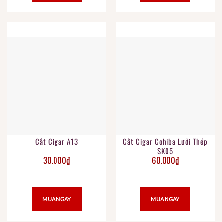
Cắt Cigar A13
Cắt Cigar Cohiba Lưỡi Thép
SK05
30.000
₫
60.000
₫
MUA NGAY
MUA NGAY