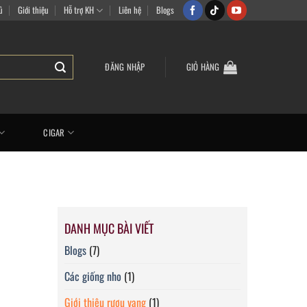
ủ
Giới thiệu
Hỗ trợ KH
Liên hệ
Blogs
ĐĂNG NHẬP
GIỎ HÀNG
CIGAR
DANH MỤC BÀI VIẾT
Blogs
(7)
Các giống nho
(1)
Giới thiệu rượu vang
(1)