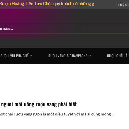
àng Tiên Tửu
Chúc quý khách có những giây phút mua sắm vui vẻ
Trang ch
RƯỢU MÙI PHA CHẾ
RƯỢU VANG & CHAMPAGNE
RƯỢU CHÂU Á
u người mới uống rượu vang phải biết
t chai rượu vang ngon là một điều tuyệt vời mà ai cũng mong ...