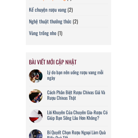
Kể chuyện rượu vang
(2)
Nghệ thuật thưởng thức
(2)
Vùng trồng nho
(1)
BÀI VIẾT MỚI CẬP NHẬT
Lý do bạn nên uống rượu vang mỗi
ngày
Cách Phân Biệt Rượu Chivas Giả Và
Rượu Chivas Thật
Lời Khuyên Của Chuyên Gia-Rượu Có
Giúp Bạn Sống Lâu Hơn Không?
Bí Quyết Chọn Rượu Ngoại Làm Quà
Biếu Quà Tết