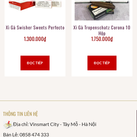
Xì Gà Swisher Sweets Perfecto
Xì Gà Tropenschatz Corona 10
Hộp
1.300.000
₫
1.750.000
₫
ĐỌC TIẾP
ĐỌC TIẾP
THÔNG TIN LIÊN HỆ
Địa chỉ: Vinsmart City - Tây Mỗ - Hà Nội
Bán Lẻ: 0858 474 333