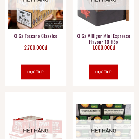
Xì Gà Toscano Classico
Xì Gà Villiger Mini Espresso
Flavour 10 Hộp
2.700.000
₫
1.000.000
₫
ĐỌC TIẾP
ĐỌC TIẾP
HẾT HÀNG
HẾT HÀNG