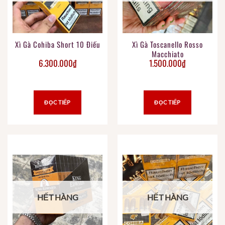
Xì Gà Cohiba Short 10 Điếu
Xì Gà Toscanello Rosso
Macchiato
6.300.000
₫
1.500.000
₫
ĐỌC TIẾP
ĐỌC TIẾP
HẾT HÀNG
HẾT HÀNG