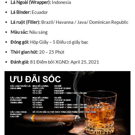
Lá Ngoài (Wrapper):
Indonesia
Lá Binder:
Ecuador
Lá ruột (Filler):
Brazil/ Havanna / Java/ Dominican Republic
Màu sắc:
Nâu sáng
Đóng gói:
Hộp Giấy – 5 Điếu có giấy bạc
Thời gian hút:
20 – 25 Phút
Đánh giá:
81 Điểm bởi XGND: April 25, 2021