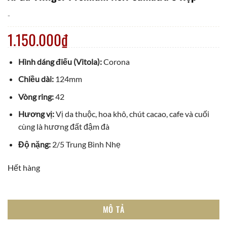
-
1.150.000
₫
Hình dáng điếu (Vitola):
Corona
Chiều dài:
124mm
Vòng ring:
42
Hương vị:
Vị da thuộc, hoa khô, chút cacao, cafe và cuối
cùng là hương đất đậm đà
Độ nặng:
2/5 Trung Bình Nhẹ
Hết hàng
MÔ TẢ