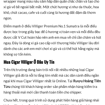
wrapper mang màu nâu sẫm hấp dẫn quấn chắc chắn và tạo cho
xì gà vẻ bề ngoài bắt mắt. Một chút hương vị như da thuộc, hoa
khô, chút cacao, cafe và cuối cùng là hương đất đậm đà thơm
ngon.
Điểm mạnh ở điếu Villiger Premium No.1 Sumatra là mỗi điếu
được bọc trong giấy bạc để ủ hương vị toàn vẹn và mỗi điếu đều
được cắt V Cut hoàn hảo nên anh em mua về chỉ cần châm và hút
ngay. Đây là dòng xì gà cao cấp với thương hiệu Villiger lâu đời
dành cho các anh em mới chơi xì gà và có thể hút hằng ngày mà
không sợ tốn kém.
Mua Cigar Villiger Ở Đâu Uy Tín
Trên thị trường đang bán trôi nổi rất nhiều những loại Cigar
Villiger giả đó là nỗi lo lắng lớn nhất mà các dân sành điều ngần
ngại khi mua Cigar Villiger nhất là Online. Tại
Rượu Hoàng Tiên
Tửu
chúng tôi khách hàng order sản phẩm nhận hàng kiểm tra
hàng thoải mái mới cần thanh toán tiền cho shipper.
Chưa hết, trong quá trình sử dụng phát hiện hàng giả hàng nhái