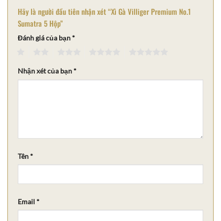
Hãy là người đầu tiên nhận xét “Xì Gà Villiger Premium No.1
Sumatra 5 Hộp”
Đánh giá của bạn
*
1
2
3
4
5
Nhận xét của bạn
*
Tên
*
Email
*