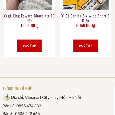
Xì gà King Edward Chocolate 10
Xì Gà Cohiba Six Wide Short 6
Hộp
Điếu
1.150.000
₫
6.150.000
₫
ĐỌC TIẾP
ĐỌC TIẾP
THÔNG TIN LIÊN HỆ
Địa chỉ: Vinsmart City - Tây Mỗ - Hà Nội
Bán Lẻ: 0858 474 333
Bán Sỉ: 0833 242 666