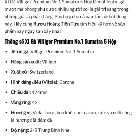
Xì Gà Villiger Premium No.1 Sumatra 5 Hộp là một loại xì gà
mượt mà phong phú được nhiều người coi là giá trị sang trọng
nhưng giá cả phải chăng. Phù hợp cho cả nam lẫn nữ hút dòng
này. Hãy cùng
Rượu Hoàng Tiên Tửu
tìm hiểu kỹ hơn về sản
phẩm này ngay sau đây nha!
Thông số Xì Gà Villiger Premium No.1 Sumatra 5 Hộp
Tên xì gà:
Villiger Premium No. 1 Sumatra
Hãng sản xuất:
Villiger
Xuất xứ:
Switzerland
Hình dáng điếu (Vitola):
Corona
Chiều dài:
124mm
Vòng ring:
42
Hương vị:
Vị da thuộc, hoa khô, chút cacao, cafe và cuối cùng
là hương đất đậm đà
Độ nặng:
2/5 Trung Bình Nhẹ