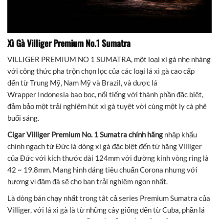
Xì Gà Villiger Premium No.1 Sumatra
VILLIGER PREMIUM NO 1 SUMATRA, một loại xì gà nhẹ nhàng
với công thức pha trộn chọn lọc của các loại lá xì gà cao cấp
đến từ Trung Mỹ, Nam Mỹ và Brazil, và được lá
Wrapper Indonesia bao bọc, nổi tiếng với thành phần đặc biệt,
đảm bảo một trải nghiệm hút xì gà tuyệt vời cùng một ly cà phê
buổi sáng.
Cigar Villiger Premium No. 1
Sumatra chính hãng
nhập khẩu
chính ngạch từ Đức là dòng xì gà đặc biệt đến từ hãng Villiger
của Đức với kích thước dài 124mm với đường kính vòng ring là
42 ~ 19.8mm. Mang hình dáng tiêu chuẩn Corona nhưng với
hương vị đậm đà sẽ cho bạn trải nghiệm ngon nhất.
Là dòng bán chạy nhất trong tât cả series Premium Sumatra của
Villiger, với lá xì gà là từ những cây giống đến từ Cuba, phần lá