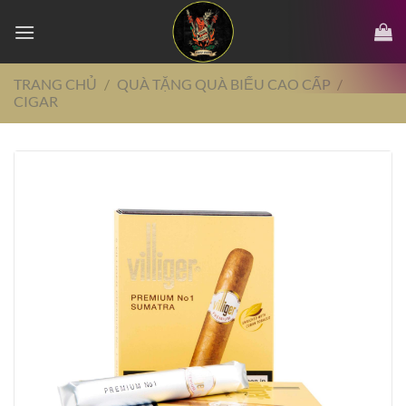
Chuyển
đến
nội
dung
TRANG CHỦ
/
QUÀ TẶNG QUÀ BIẾU CAO CẤP
/
CIGAR