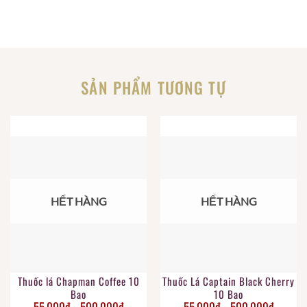
SẢN PHẨM TƯƠNG TỰ
HẾT HÀNG
HẾT HÀNG
Thuốc lá Chapman Coffee 10
Thuốc Lá Captain Black Cherry
Bao
10 Bao
55.000
₫
500.000
₫
55.000
₫
500.000
₫