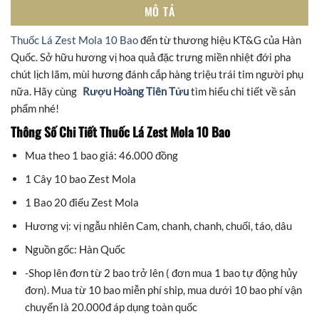
MÔ TẢ
Thuốc Lá Zest Mola 10 Bao
đến từ thương hiệu KT&G của Hàn
Quốc. Sở hữu hương vị hoa quả đặc trưng miền nhiệt đới pha
chút lịch lãm, mùi hương đánh cắp hàng triệu trái tim người phụ
nữa. Hãy cùng
Rượu Hoàng Tiên Tửu
tìm hiểu chi tiết về sản
phẩm nhé!
Thông Số Chi Tiết Thuốc Lá Zest Mola 10 Bao
Mua theo 1 bao giá: 46.000 đồng
1 Cây 10 bao Zest Mola
1 Bao 20 điếu Zest Mola
Hương vị: vị ngẫu nhiên Cam, chanh, chanh, chuối, táo, dâu
Nguồn gốc: Hàn Quốc
-Shop lên đơn từ 2 bao trở lên ( đơn mua 1 bao tự động hủy
đơn). Mua từ 10 bao miễn phí ship, mua dưới 10 bao phí vận
chuyển là 20.000đ áp dụng toàn quốc