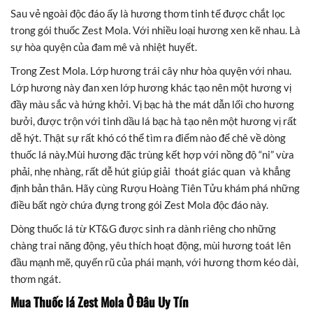
Sau vẻ ngoài độc đáo ấy là hương thơm tinh tế được chắt lọc
trong gói thuốc Zest Mola. Với nhiều loại hương xen kẽ nhau. Là
sự hòa quyện của đam mê và nhiệt huyết.
Trong Zest Mola. Lớp hương trái cây như hòa quyện với nhau.
Lớp hương này đan xen lớp hương khác tạo nên một hương vị
đầy màu sắc và hứng khởi. Vị bạc hà the mát dẫn lối cho hương
bưởi, được trộn với tinh dầu lá bạc hà tạo nên một hương vị rất
dễ hýt. Thật sự rất khó có thể tìm ra điểm nào để chê về dòng
thuốc lá này.Mùi hương đặc trùng kết hợp với nồng độ “ni” vừa
phải, nhẹ nhàng, rất dễ hút giúp giải thoát giác quan và khẳng
định bản thân. Hãy cùng Rượu Hoàng Tiên Tửu khám phá những
điều bất ngờ chứa đựng trong gói Zest Mola độc đáo này.
Dòng thuốc lá từ KT&G được sinh ra dành riêng cho những
chàng trai năng động, yêu thích hoạt động, mùi hương toát lên
đầu mạnh mẽ, quyến rũ của phái mạnh, với hương thơm kéo dài,
thơm ngát.
Mua Thuốc lá Zest Mola Ở Đâu Uy Tín