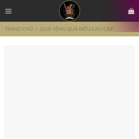
Chuyển
đến
nội
dung
TRANG CHỦ
/
QUÀ TẶNG QUÀ BIẾU CAO CẤP