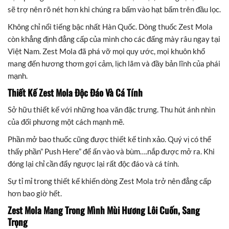
sẽ trợ nên rõ nét hơn khi chúng ra bấm vào hạt bấm trên đầu lọc.
Không chỉ nổi tiếng bậc nhất Hàn Quốc. Dòng thuốc Zest Mola
còn khẳng định đẳng cấp của mình cho các đấng mày râu ngay tại
Việt Nam. Zest Mola đã phá vỡ mọi quy ước, mọi khuôn khổ
mang đến hương thơm gợi cảm, lịch lãm và đầy bản lĩnh của phái
mạnh.
Thiết Kế Zest Mola Độc Đáo Và Cá Tính
Sở hữu thiết kế với những hoa văn đặc trưng. Thu hút ánh nhìn
của đối phương một cách mạnh mẽ.
Phần mở bao thuốc cũng được thiết kế tinh xảo. Quý vị có thể
thấy phần” Push Here” để ấn vào và bùm….nắp được mở ra. Khi
đóng lại chỉ cần đẩy ngược lại rất độc đáo và cá tính.
Sự tỉ mỉ trong thiết kế khiến dòng Zest Mola trở nên đẳng cấp
hơn bao giờ hết.
Zest Mola Mang Trong Mình Mùi Hương Lôi Cuốn, Sang
Trọng