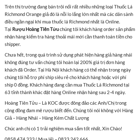
Trên thị trường đang bán trôi nổi rất nhiều những loại Thuốc Lá
Richmond Orange giả đó là nỗi lo lắng lớn nhất mà các dân sành
điều ngần ngại khi mua thuốc lá Richmond nhất là Online.
Tại
Rượu Hoàng Tiên Tửu
chúng tôi khách hàng order sản phẩm
nhận hàng kiểm tra hàng thoải mái mới cần thanh toán tiền cho
shipper.
Chưa hết, trong quá trình sử dụng phát hiện hàng giả hàng nhái
không đúng tư vấn chúng tôi hoàn lại 200% giá trị đơn hàng
khách đã Order. Tại Hà Nội khách hàng có thể nhận trong ngày
chúng tôi hỗ trợ phí ship siêu rẻ cho khách hàng hoặc với phí
ship 0 đồng. Khách hàng đang cần mua Thuốc Lá Richmond tại
63 tỉnh thành khác đặt hàng Online nhận hàng sau 2-4 ngày.
Hoàng Tiên Tửu – Là KOC được đông đảo các Anh/Chị trong
cộng đồng đam mê rượu biết đến. Chúng tôi nói không với Hàng
Giả – Hàng Nhái – Hàng Kém Chất Lượng
Chúc anh chị có 1 trải nghiệm mua sắm tốt nhất, Xin Chào!
0858 474 333 ( Mua lẻ) – 0833 242 666