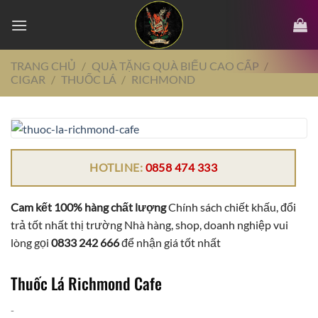
Chuyển
đến
nội
dung
TRANG CHỦ
/
QUÀ TẶNG QUÀ BIẾU CAO CẤP
/
CIGAR
/
THUỐC LÁ
/
RICHMOND
HOTLINE:
0858 474 333
Cam kết 100% hàng chất lượng
Chính sách chiết khấu, đổi
trả tốt nhất thị trường Nhà hàng, shop, doanh nghiệp vui
lòng gọi
0833 242 666
để nhận giá tốt nhất
Thuốc Lá Richmond Cafe
-