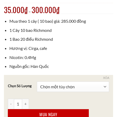
35.000
₫
300.000
₫
–
Mua theo 1 cây ( 10 bao) giá: 285.000 đồng
1 Cây 10 bao Richmond
1 Bao 20 điếu Richmond
Hương vị: Cirga, cafe
Nicotin: 0.4Mg
Nguồn gốc: Hàn Quốc
XÓA
Chọn Số Lượng
Thuốc Lá Richmond Cafe số lượng
MUA NGAY