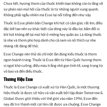
Chưa hết, hương thơm của thuốc khiến bạn không còn lo lắng về
sự phàn nàn mùi hôi của thuốc lá từ những người xung quanh.
Không phải ngẫu nhiên mà Esse lại nổi tiếng đến như vậy
Thuốc lá Esse phiên bản Change khi hút có cảm giác rất êm, điều
đặc biể tạo nên sự khác biệt của dòng này là đầu lọc bấm đổi vị
khi hút không để lại mùi hôi ở miệng hay quần áo. Là dòng thuốc
lá nhẹ và thơm phù hợp dành cho cả nam và nữ thích sự nhẹ
nhàng rất đáng để thử.
Esse Change nên thử dù chỉ một lần đúng kiểu thuốc lá thơm
ngon hoành tráng. Thuốc lá Esse đến từ Hàn Quốc hương thơm
vị ngọt khó cưỡng, điếu màu trắng nhỏ gọn tinh tế, sang trọng từ
vỏ bao và đến điếu thuốc.
Thương Hiệu Esse
Thuốc là Esse Change có xuất xứ từ Hàn Quốc, là một thương
hiệu thuốc lá được sở hữu và sản xuất bởi tập đoàn Tomorrow &
Global. Được giới thiệu với thế giới vào năm 1996, Esse đến
nay đã trơ thành một cái tên rất được ưa chuộng. Esse Change