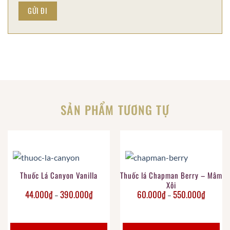
SẢN PHẨM TƯƠNG TỰ
Thuốc Lá Canyon Vanilla
Thuốc lá Chapman Berry – Mâm
Xôi
44.000
₫
390.000
₫
60.000
₫
550.000
₫
–
–