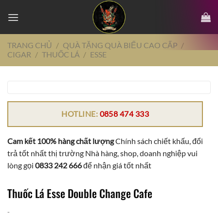
Chuyển
đến
nội
dung
TRANG CHỦ
/
QUÀ TẶNG QUÀ BIẾU CAO CẤP
/
CIGAR
/
THUỐC LÁ
/
ESSE
HOTLINE:
0858 474 333
Cam kết 100% hàng chất lượng
Chính sách chiết khấu, đổi
trả tốt nhất thị trường Nhà hàng, shop, doanh nghiệp vui
lòng gọi
0833 242 666
để nhận giá tốt nhất
Thuốc Lá Esse Double Change Cafe
-