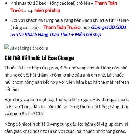
Khi mua từ 10 bao ( tổng các loại) trở lên +
Thanh Toán
Trước
shop
miễn phí ship
Đối với khách đã từng mua hàng bên Shop khi mua từ 10 Bao
( tổng các loại) +
Thanh Toán Trước
shop
Giảm giá 20.000đ
ưu đãi Khách Hàng Thân Thiết + Miễn phí ship
Chi Tiết Về Thuốc Lá Esse Change
Thuốc lá Esse hộp cứng gọn, điếu nhỏ sang chảnh. Dòng này nhỏ
nhưng có võ, hút thâm, không lo nhẹ đâu anh em nhé. Lá thuốc
mùi thơm nồng nàn kết hợp với viên bấm bạc hà the mát refresh
rốt lắm
Bạn đang cần tìm một loại thuốc lá thơ, ngon. Hãy thử qua thuốc
lá Esse Chang đầu lọc bấm đổi vị. Dòng thuốc nổi tiếng hàng thập
kỷ qua trên Thế Giới.
Nồng độ nicotin chỉ là 0.4mg cùng đầu lọc bấm đổi vị giúp đem lại
cảm giác khác hoàn toàn so với csac loại thuốc phổ thông khác.