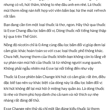
nhưng có võ, hút thâm, không lo nhẹ đâu anh em nhé. Lá thuốc
mùi thơm nồng nàn kết hợp với viên bấm bạc hà the mát refresh
rốt lắm
Bạn đang cần tìm một loại thuốc lá thơ, ngon. Hãy thử qua thuốc
lá Esse Chang đầu lọc bấm đổi vị. Dòng thuốc nổi tiếng hàng thập
kỷ qua trên Thế Giới.
Nồng độ nicotin chỉ là 0.4mg cùng đầu lọc bấm đổi vị giúp đem lại
cảm giác khác hoàn toàn so với csac loại thuốc phổ thông khác.
Chưa hết, hương thơm của thuốc khiến bạn không còn lo lắng về
sự phàn nàn mùi hôi của thuốc lá từ những người xung quanh.
Không phải ngẫu nhiên mà Esse lại nổi tiếng đến như vậy
Thuốc lá Esse phiên bản Change khi hút có cảm giác rất êm, điều
đặc biể tạo nên sự khác biệt của dòng này là đầu lọc bấm đổi vị
khi hút không để lại mùi hôi ở miệng hay quần áo. Là dòng thuốc
lá nhẹ và thơm phù hợp dành cho cả nam và nữ thích sự nhẹ
nhàng rất đáng để thử.
Esse Change nên thử dù chỉ một lần đúng kiểu thuốc lá thơm