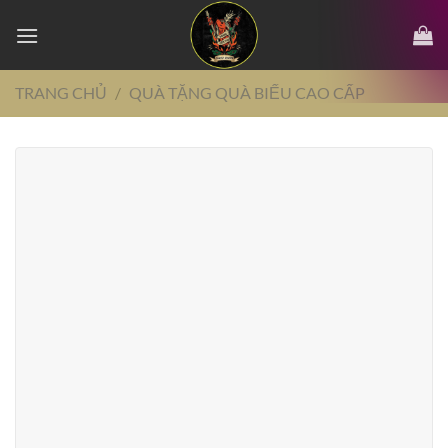
Chuyển
đến
nội
dung
TRANG CHỦ
/
QUÀ TẶNG QUÀ BIẾU CAO CẤP