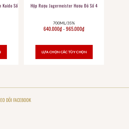
h Kaido Số
Hộp Rượu Jagermeister Hươu Đỏ Số 4
700ML/35%
640.000
₫
965.000
₫
–
N
LỰA CHỌN CÁC TÙY CHỌN
EO DÕI FACEBOOK