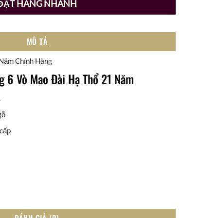
ĐẶT HÀNG NHANH
MÔ TẢ
 Năm Chính Hãng
ng 6 Vò Mao Đài Hạ Thổ 21 Năm
L
gỗ
 cấp
ĐÁNH GIÁ (0)