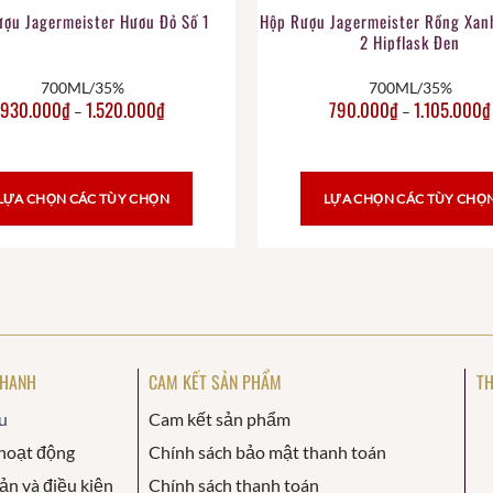
ượu Jagermeister Hươu Đỏ Số 1
Hộp Rượu Jagermeister Rồng Xan
2 Hipflask Đen
700ML/35%
700ML/35%
930.000
₫
1.520.000
₫
790.000
₫
1.105.000
₫
–
–
LỰA CHỌN CÁC TÙY CHỌN
LỰA CHỌN CÁC TÙY CHỌ
NHANH
CAM KẾT SẢN PHẨM
TH
u
Cam kết sản phẩm
hoạt động
Chính sách bảo mật thanh toán
ản và điều kiện
Chính sách thanh toán