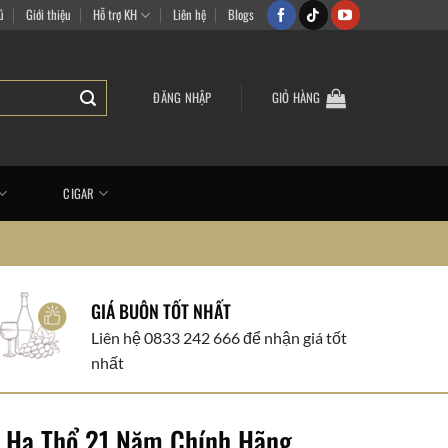
ắm vui vẻ
ủ
Giới thiệu
Hỗ trợ KH
Liên hệ
Blogs
ĐĂNG NHẬP
GIỎ HÀNG
CIGAR
GIÁ BUÔN TỐT NHẤT
Liên hệ 0833 242 666 để nhận giá tốt
nhất
i Hạ Thổ 21 Năm Chính Hãng