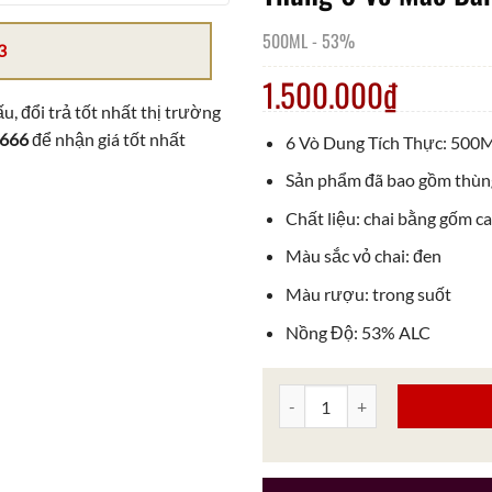
500ML
-
53%
3
1.500.000
₫
u, đổi trả tốt nhất thị trường
 666
để nhận giá tốt nhất
6 Vò Dung Tích Thực: 500
Sản phẩm đã bao gồm thùn
Chất liệu: chai bằng gốm c
Màu sắc vỏ chai: đen
Màu rượu: trong suốt
Nồng Độ: 53% ALC
Thùng 6 Vò Mao Đài Hạ Thổ 2