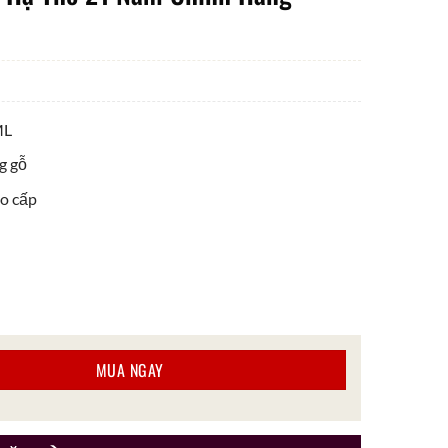
ML
g gỗ
ao cấp
1 Năm Chính Hãng số lượng
MUA NGAY