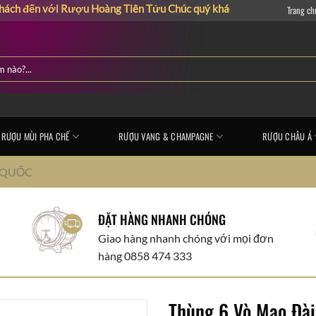
 với Rượu Hoàng Tiên Tửu
Chúc quý khách có những giây phút mua s
Trang ch
RƯỢU MÙI PHA CHẾ
RƯỢU VANG & CHAMPAGNE
RƯỢU CHÂU Á
 QUỐC
ĐẶT HÀNG NHANH CHÓNG
Giao hàng nhanh chóng với mọi đơn
hàng 0858 474 333
Thùng 6 Vò Mao Đà