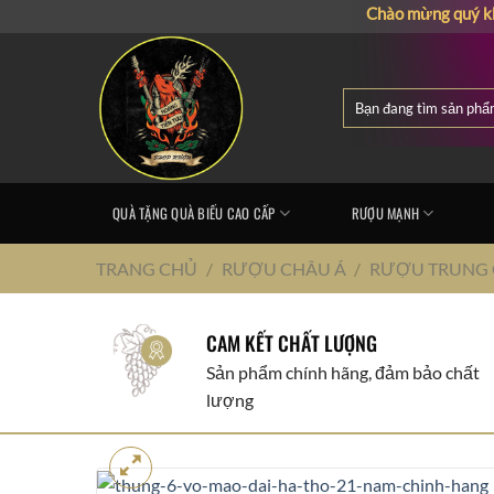
Chuyển
Chào mừng quý khách đến
đến
nội
dung
Tìm
kiếm:
QUÀ TẶNG QUÀ BIẾU CAO CẤP
RƯỢU MẠNH
TRANG CHỦ
/
RƯỢU CHÂU Á
/
RƯỢU TRUNG
CAM KẾT CHẤT LƯỢNG
Sản phẩm chính hãng, đảm bảo chất
lượng