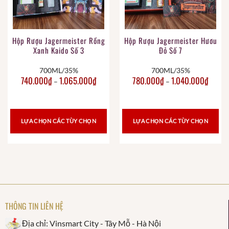
Hộp Rượu Jagermeister Rồng
Hộp Rượu Jagermeister Hươu
Xanh Kaido Số 3
Đỏ Số 7
700ML/35%
700ML/35%
740.000
₫
1.065.000
₫
780.000
₫
1.040.000
₫
–
–
LỰA CHỌN CÁC TÙY CHỌN
LỰA CHỌN CÁC TÙY CHỌN
THÔNG TIN LIÊN HỆ
Địa chỉ: Vinsmart City - Tây Mỗ - Hà Nội