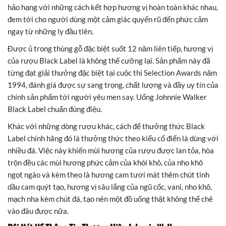
hảo hạng với những cách kết hợp hương vị hoàn toàn khác nhau,
đem tới cho người dùng một cảm giác quyến rũ đến phức cảm
ngay từ những ly đầu tiên.
Được ủ trong thùng gỗ đặc biệt suốt 12 năm liên tiếp, hương vị
của rượu Black Label là không thể cưỡng lại. Sản phẩm này đã
từng đạt giải thưởng đặc biệt tại cuộc thi Selection Awards năm
1994, đánh giá được sự sang trọng, chất lượng và đầy uy tín của
chính sản phẩm tới người yêu men say. Uống Johnnie Walker
Black Label chuẩn đúng điệu.
Khác với những dòng rượu khác, cách để thưởng thức Black
Label chính hãng đó là thưởng thức theo kiểu cổ điển là dùng với
nhiều đá. Việc này khiến mùi hương của rượu được lan tỏa, hòa
trộn đều các mùi hương phức cảm của khói khô, của nho khô
ngọt ngào và kèm theo là hương cam tươi mát thêm chút tinh
dầu cam quýt tạo, hương vị sâu lắng của ngũ cốc, vani, nho khô,
mạch nha kèm chút đá, tạo nên một đồ uống thật không thể chê
vào đâu được nữa.