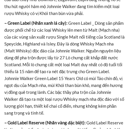
thu hút người hâm mộ Johnnie Walker đang tìm kiếm một loại
rượu Whisky có vị Khói than bùn vừa phải.
– Green Label (Nhãn xanh lá cây):
Green Label _ Dòng sản phẩm
được phối chế từ các loại Whisky lên men từ Malt (Mạch nha)
của các vùng sản xuất rượu Single Malt nổi tiếng của Scotland là
Speycide, Highland và Isley. Đây là dòng Whisky Mạch nha
(Malt Whisky) độc đáo của Johnnie Walker. Nguồn nguyên liệu
dùng để pha trộn được lấy từ 27 Lò chưng cất khắp đất nước
Scotland. Mỗi lò chưng cất một loại Malt duy nhất có độ tuổi tối
thiểu là 15 năm để tạo ra nét đặc trưng cho Green Label.
Johnnie Walker Green Label 15 Years Old có mùi Táo chín đỏ, vị
ngọt dịu của Mạch nha, mùi Khói than bùn khô, mang đến hương
vị đồng quê trong lành. Các bậc thầy pha trộn của Johnnie
Walker đã tạo ra một loại rượu Whisky mạch nha độc đáo với số
lượng giới hạn, thiết kế chai cổ điển, nhưng không kém phần
sang trọng và tinh tế.
– Gold Label Reserve (Nhãn vàng đặc biệt):
Gold Label Reserve