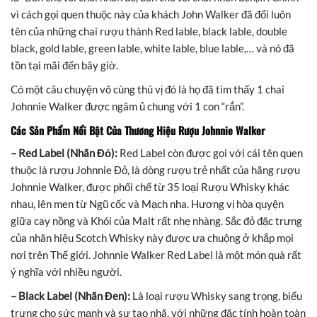
vì cách gọi quen thuộc này của khách John Walker đã đổi luôn
tên của những chai rượu thành Red lable, black lable, double
black, gold lable, green lable, white lable, blue lable,… và nó đã
tồn tại mãi đến bây giờ.
Có một câu chuyện vô cùng thú vị đó là họ đã tìm thấy 1 chai
Johnnie Walker được ngâm ủ chung với 1 con “rắn”.
Các Sản Phẩm Nổi Bật Của Thương Hiệu Rượu Johnnie Walker
– Red Label (Nhãn Đỏ):
Red Label còn được gọi với cái tên quen
thuộc là rượu Johnnie Đỏ, là dòng rượu trẻ nhất của hãng rượu
Johnnie Walker, được phối chế từ 35 loại Rượu Whisky khác
nhau, lên men từ Ngũ cốc và Mạch nha. Hương vị hòa quyện
giữa cay nồng và Khói của Malt rất nhẹ nhàng. Sắc đỏ đặc trưng
của nhãn hiệu Scotch Whisky này được ưa chuộng ở khắp mọi
nơi trên Thế giới. Johnnie Walker Red Label là một món quà rất
ý nghĩa với nhiều người.
– Black Label (Nhãn Đen):
Là loại rượu Whisky sang trọng, biểu
trưng cho sức mạnh và sự tao nhã, với những đặc tính hoàn toàn