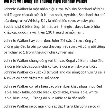
Đôi Nét Về Thông Tin Thương Hiệu Johnnie Walker
Johnnie Walker là một nhãn hiệu rượu Whisky Scotland sở hữu
bởi Diageo có xuất xứ từ Kilmarnock, Ayrshire, Scotland thủ phủ
của dòng rượu Whisky. Đây là nhãn hiệu rượu whisky pha
Scotland phổ biến rộng rãi nhất trên thế giới, được bán ở hầu
khắp các quốc gia với trên 130 triệu chai mỗi năm .
Johnnie Walker hay John đen, John đỏ hoặc là rượu ông già
chống gậy đều là tên gọi của thương hiệu rượu vô cùng nổi tiếng
bán chạy số 1 trong thế giới whisky hiện nay.
Johnnie Walker chung dòng với Chivas Regal và Ballantine đều
là dòng blended scotch whisky tức là dòng whisky pha trộn.
Johnnie Walker có xuất xử từ Scotland với nồng độ thường sẽ là
40% và có chất rượu màu hổ phách.
Johnnie Walker có rất nhiều các phiên bản khác nhau như: Red
lable, black lable, double black, gold lable, green lable, white
lable, blue lable,…. Trong đó blue lable sẽ là đắt nhất.
Johnnie Walker sẽ có mùi khói rất đặc trưng khi uống sẽ có vị