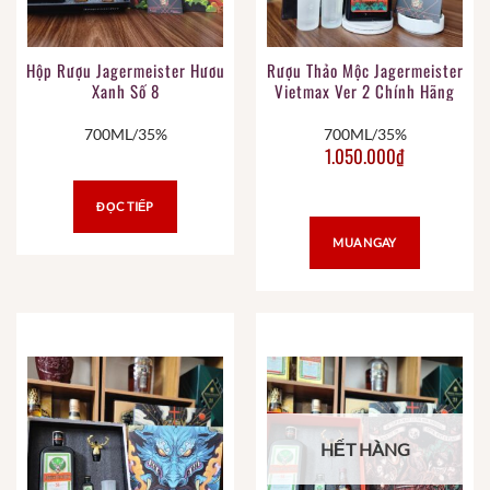
Hộp Rượu Jagermeister Hươu
Rượu Thảo Mộc Jagermeister
Xanh Số 8
Vietmax Ver 2 Chính Hãng
700ML/35%
700ML/35%
1.050.000
₫
ĐỌC TIẾP
MUA NGAY
HẾT HÀNG