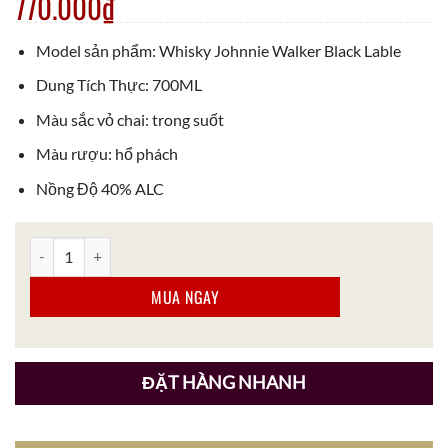
770.000
₫
Model sản phẩm: Whisky Johnnie Walker Black Lable
Dung Tích Thực: 700ML
Màu sắc vỏ chai: trong suốt
Màu rượu: hổ phách
Nồng Độ 40% ALC
Set Hộp Rượu Whisky Johnnie Walker Black Label 2024 số lượng
MUA NGAY
ĐẶT HÀNG NHANH