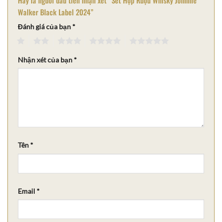
Hãy là người đầu tiên nhận xét “Set Hộp Rượu Whisky Johnnie
Walker Black Label 2024”
Đánh giá của bạn
*
1
2
3
4
5
Nhận xét của bạn
*
Tên
*
Email
*