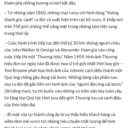
khám phá những hương vị mới bắt đầu
– Từ những năm 1860, những chai rượu với hình dáng “Vuông
thành góc cạnh” ra đời và xuất hiện trên các kệ rượu ở khắp nơi
trên Thế giới, không thể vắng mặt trong những bữa tiệc sang
trọng thời ấy
– Cuộc hành trình tiếp tục đến thế kỷ 20 khi những người cháu
của John Walker là George và Alexander tham gia vào công
cuộc tiếp thị một “Thương hiệu”. Năm 1909, hình ảnh Thương
hiệu đơn sơ ngày nào đã được họa sĩ trẻ giỏi nhất thời bay giờ –
Tom Browne phát họa hình ảnh của Johnnie cách điệu thành một
Quý ông chống gậy đang sải bước. Những dòng sản phẩm sau
này ra đời đã gắn liền với hình ảnh của “người đàn ông sải bước”
(Striding man), tự tin bước vào những sự kiện văn hóa toàn cầu,
từ tầng lớp Quý tộc thời xưa đến giới Thượng lưu và sành điệu
của thời hiện đại
– Bí mật của sự thành công ấy là sự thấu hiểu khách hàng và
niềm đam mê vươn tới những tiêu chuẩn chất lượng để hình
thành loại rượu Scotch whisky ngon nhất thế giới