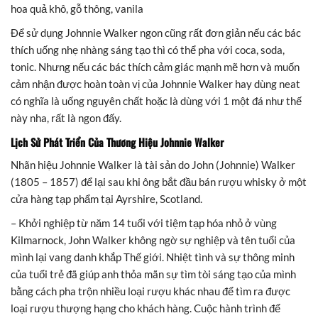
hoa quả khô, gỗ thông, vanila
Để sử dụng Johnnie Walker ngon cũng rất đơn giản nếu các bác
thích uống nhẹ nhàng sáng tạo thì có thể pha với coca, soda,
tonic. Nhưng nếu các bác thích cảm giác mạnh mẽ hơn và muốn
cảm nhận được hoàn toàn vị của Johnnie Walker hay dùng neat
có nghĩa là uống nguyên chất hoặc là dùng với 1 một đá như thế
này nha, rất là ngon đấy.
Lịch Sử Phát Triển Của Thương Hiệu Johnnie Walker
Nhãn hiệu Johnnie Walker là tài sản do John (Johnnie) Walker
(1805 – 1857) để lại sau khi ông bắt đầu bán rượu whisky ở một
cửa hàng tạp phẩm tại Ayrshire, Scotland.
– Khởi nghiệp từ năm 14 tuổi với tiệm tạp hóa nhỏ ở vùng
Kilmarnock, John Walker không ngờ sự nghiệp và tên tuổi của
mình lại vang danh khắp Thế giới. Nhiệt tình và sự thông minh
của tuổi trẻ đã giúp anh thỏa mãn sự tìm tòi sáng tạo của mình
bằng cách pha trộn nhiều loại rượu khác nhau để tìm ra được
loại rượu thượng hạng cho khách hàng. Cuộc hành trình để