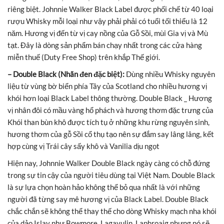
riêng biệt. Johnnie Walker Black Label được phối chế từ 40 loại
rượu Whisky mỗi loại như vậy phải phải có tuổi tối thiểu là 12
năm. Hương vị đến từ vị cay nồng của Gỗ Sồi, mùi Gia vị và Mù
tạt. Đây là dòng sản phẩm bán chạy nhất trong các cửa hàng
miễn thuế (Duty Free Shop) trên khắp Thế giới.
– Double Black (Nhãn đen đặc biệt):
Dùng nhiều Whisky nguyên
liệu từ vùng bờ biển phía Tây của Scotland cho nhiều hương vị
khói hơn loại Black Label thông thường. Double Black _ Hương
vị nhân đôi có mầu vàng hổ phách và hương thơm đặc trưng của
Khói than bùn khô được tích tụ ở những khu rừng nguyên sinh,
hương thơm của gỗ Sồi cổ thụ tạo nên sự đắm say lâng lâng, kết
hợp cùng vị Trái cây sấy khô và Vanilia dịu ngọt
Hiện nay, Johnnie Walker Double Black ngày càng có chỗ đứng
trong sự tin cậy của người tiêu dùng tại Việt Nam. Double Black
là sự lựa chọn hoàn hảo không thể bỏ qua nhất là với những
người đã từng say mê hương vị của Black Label. Double Black
chắc chắn sẽ không thể thay thế cho dòng Whisky mạch nha khói
của dảo Islay như Bowmore, Lagavulin, Laphroaig nhưng nó sẽ