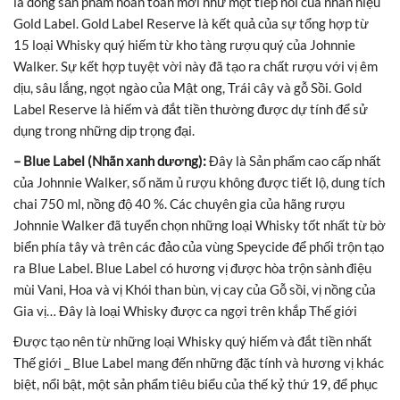
là dòng sản phẩm hoàn toàn mới như một tiếp nối của nhãn hiệu
Gold Label. Gold Label Reserve là kết quả của sự tổng hợp từ
15 loại Whisky quý hiếm từ kho tàng rượu quý của Johnnie
Walker. Sự kết hợp tuyệt vời này đã tạo ra chất rượu với vị êm
dịu, sâu lắng, ngọt ngào của Mật ong, Trái cây và gỗ Sồi. Gold
Label Reserve là hiếm và đắt tiền thường được dự tính để sử
dụng trong những dịp trọng đại.
– Blue Label (Nhãn xanh dương):
Đây là Sản phẩm cao cấp nhất
của Johnnie Walker, số năm ủ rượu không được tiết lộ, dung tích
chai 750 ml, nồng độ 40 %. Các chuyên gia của hãng rượu
Johnnie Walker đã tuyển chọn những loại Whisky tốt nhất từ bờ
biển phía tây và trên các đảo của vùng Speycide để phối trộn tạo
ra Blue Label. Blue Label có hương vị được hòa trộn sành điệu
mùi Vani, Hoa và vị Khói than bùn, vị cay của Gỗ sồi, vị nồng của
Gia vị… Đây là loại Whisky được ca ngợi trên khắp Thế giới
Được tạo nên từ những loại Whisky quý hiếm và đắt tiền nhất
Thế giới _ Blue Label mang đến những đặc tính và hương vị khác
biệt, nổi bật, một sản phẩm tiêu biểu của thế kỷ thứ 19, để phục