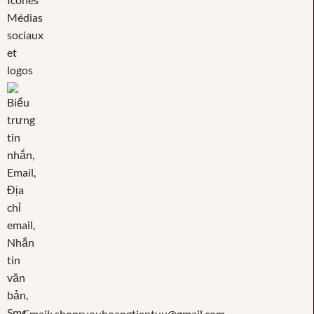
Email: shopruouhoangtientuu@gmail.com