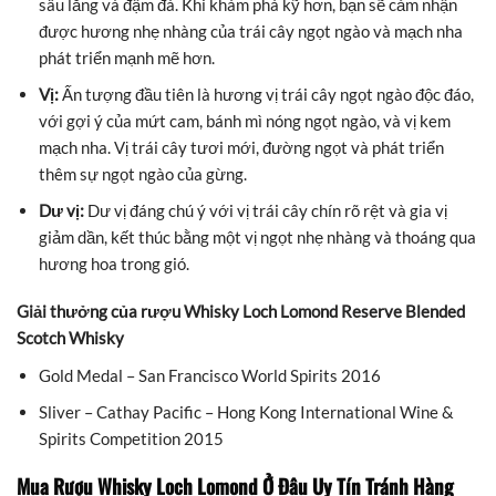
sâu lắng và đậm đà. Khi khám phá kỹ hơn, bạn sẽ cảm nhận
được hương nhẹ nhàng của trái cây ngọt ngào và mạch nha
phát triển mạnh mẽ hơn.
Vị:
Ấn tượng đầu tiên là hương vị trái cây ngọt ngào độc đáo,
với gợi ý của mứt cam, bánh mì nóng ngọt ngào, và vị kem
mạch nha. Vị trái cây tươi mới, đường ngọt và phát triển
thêm sự ngọt ngào của gừng.
Dư vị:
Dư vị đáng chú ý với vị trái cây chín rõ rệt và gia vị
giảm dần, kết thúc bằng một vị ngọt nhẹ nhàng và thoáng qua
hương hoa trong gió.
Giải thưởng của rượu Whisky Loch Lomond Reserve Blended
Scotch Whisky
Gold Medal – San Francisco World Spirits 2016
Sliver – Cathay Pacific – Hong Kong International Wine &
Spirits Competition 2015
Mua Rượu Whisky Loch Lomond Ở Đâu Uy Tín Tránh Hàng