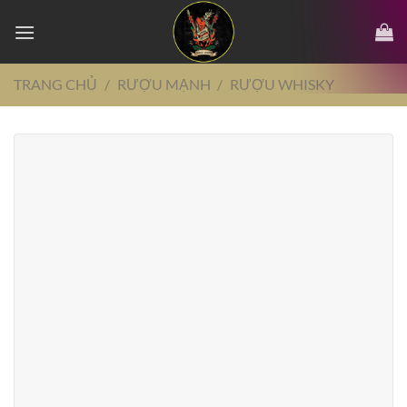
Chuyển
đến
nội
dung
TRANG CHỦ
/
RƯỢU MẠNH
/
RƯỢU WHISKY