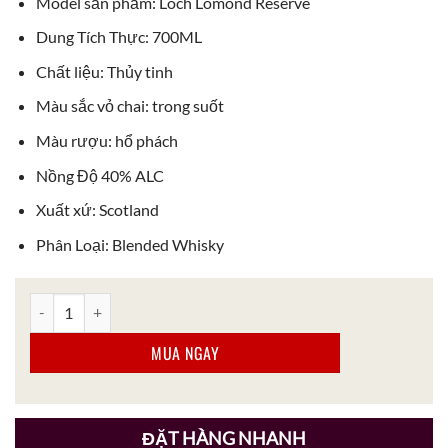
Model sản phẩm: Loch Lomond Reserve
Dung Tích Thực: 700ML
Chất liệu: Thủy tinh
Màu sắc vỏ chai: trong suốt
Màu rượu: hổ phách
Nồng Độ 40% ALC
Xuất xứ: Scotland
Phân Loại: Blended Whisky
Rượu Whisky Loch Lomond Reserve số lượng
MUA NGAY
ĐẶT HÀNG NHANH