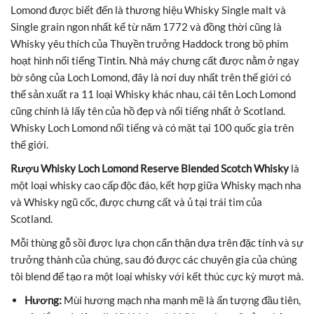
Lomond được biết đến là thương hiệu Whisky Single malt và
Single grain ngon nhất kể từ năm 1772 và đồng thời cũng là
Whisky yêu thích của Thuyền trưởng Haddock trong bộ phim
hoạt hình nổi tiếng Tintin. Nhà máy chưng cất được nằm ở ngay
bờ sông của Loch Lomond, đây là nơi duy nhất trên thế giới có
thể sản xuất ra 11 loại Whisky khác nhau, cái tên Loch Lomond
cũng chính là lấy tên của hồ đẹp và nổi tiếng nhất ở Scotland.
Whisky Loch Lomond nổi tiếng và có mặt tại 100 quốc gia trên
thế giới.
Rượu Whisky Loch Lomond Reserve Blended Scotch Whisky
là
một loại whisky cao cấp độc đáo, kết hợp giữa Whisky mạch nha
và Whisky ngũ cốc, được chưng cất và ủ tại trái tim của
Scotland.
Mỗi thùng gỗ sồi được lựa chọn cẩn thận dựa trên đặc tính và sự
trưởng thành của chúng, sau đó được các chuyên gia của chúng
tôi blend để tạo ra một loại whisky với kết thúc cực kỳ mượt mà.
Hương:
Mùi hương mạch nha mạnh mẽ là ấn tượng đầu tiên,