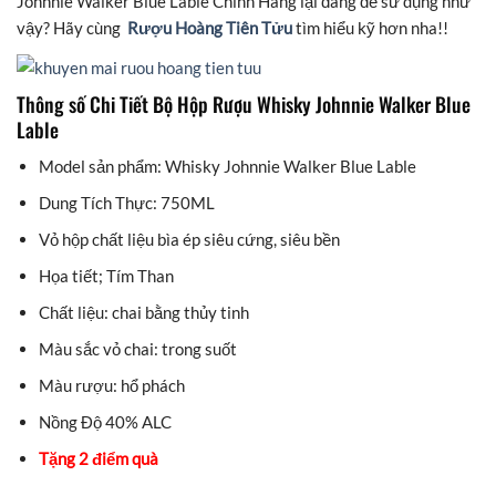
Johnnie Walker Blue Lable Chính Hãng lại đáng để sử dụng như
vậy? Hãy cùng
Rượu Hoàng Tiên Tửu
tìm hiểu kỹ hơn nha!!
Thông số Chi Tiết Bộ Hộp Rượu Whisky Johnnie Walker Blue
Lable
Model sản phẩm: Whisky Johnnie Walker Blue Lable
Dung Tích Thực: 750ML
Vỏ hộp chất liệu bìa ép siêu cứng, siêu bền
Họa tiết; Tím Than
Chất liệu: chai bằng thủy tinh
Màu sắc vỏ chai: trong suốt
Màu rượu: hổ phách
Nồng Độ 40% ALC
Tặng 2 điểm quà