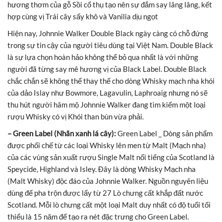
hương thơm của gỗ Sồi cổ thụ tạo nên sự đắm say lâng lâng, kết
hợp cùng vị Trái cây sấy khô và Vanilia dịu ngọt
Hiện nay, Johnnie Walker Double Black ngày càng có chỗ đứng
trong sự tin cậy của người tiêu dùng tại Việt Nam. Double Black
là sự lựa chọn hoàn hảo không thể bỏ qua nhất là với những
người đã từng say mê hương vị của Black Label. Double Black
chắc chắn sẽ không thể thay thế cho dòng Whisky mạch nha khói
của dảo Islay như Bowmore, Lagavulin, Laphroaig nhưng nó sẽ
thu hút người hâm mộ Johnnie Walker đang tìm kiếm một loại
rượu Whisky có vị Khói than bùn vừa phải.
– Green Label (Nhãn xanh lá cây):
Green Label _ Dòng sản phẩm
được phối chế từ các loại Whisky lên men từ Malt (Mạch nha)
của các vùng sản xuất rượu Single Malt nổi tiếng của Scotland là
Speycide, Highland và Isley. Đây là dòng Whisky Mạch nha
(Malt Whisky) độc đáo của Johnnie Walker. Nguồn nguyên liệu
dùng để pha trộn được lấy từ 27 Lò chưng cất khắp đất nước
Scotland. Mỗi lò chưng cất một loại Malt duy nhất có độ tuổi tối
thiểu là 15 năm để tạo ra nét đặc trưng cho Green Label.