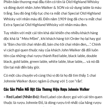
Phiên bản thương mại đầu tiên có tên là Old Highland Whisky
và đóng dưới nhãn John Walker & SON và sử dụng lable là màu
trắng. Sau đó ông tiếp tục cho ra mắt chai Special Old Highland
Whisky với nhãn màu đỏ. Đến năm 1909 ông đã cho ra mắt chai
Extra Special Old Highland Whisky với nhãn màu đen.
Tuy nhiên với một cái tên khá dài khiến cho nhiều khách hàng
độc khá là ” Méo Mồm” , khi khách hàng tới Order họ lại hay gọi
là “Bán cho tôi chai nhãn đỏ, bán cho tôi chai nhãn đen,…”. Chính
vì cách gọi quen thuộc này của khách John Walker đã đổi luôn
tên của những chai rượu thành Red lable, black lable, double
black, gold lable, green lable, white lable, blue lable,… và nó đã
tồn tại mãi đến bây giờ.
Có một câu chuyện vô cùng thú vị đó là họ đã tìm thấy 1 chai
Johnnie Walker được ngâm ủ chung với 1 con “rắn”.
Các Sản Phẩm Nổi Bật Của Thương Hiệu Rượu Johnnie Walker
– Red Label (Nhãn Đỏ):
Red Label còn được gọi với cái tên quen
thuộc là rượu Johnnie Đỏ, là dòng rượu trẻ nhất của hãng rượu