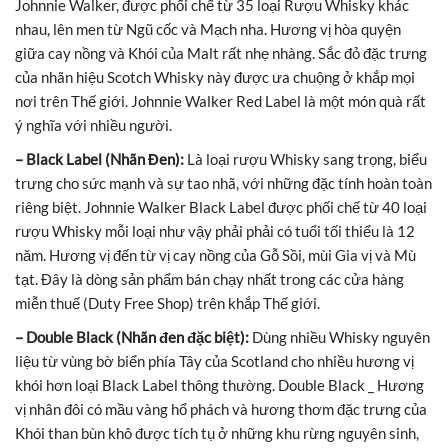
Johnnie Walker, được phối chế từ 35 loại Rượu Whisky khác
nhau, lên men từ Ngũ cốc và Mạch nha. Hương vị hòa quyện
giữa cay nồng và Khói của Malt rất nhẹ nhàng. Sắc đỏ đặc trưng
của nhãn hiệu Scotch Whisky này được ưa chuộng ở khắp mọi
nơi trên Thế giới. Johnnie Walker Red Label là một món quà rất
ý nghĩa với nhiều người.
– Black Label (Nhãn Đen):
Là loại rượu Whisky sang trọng, biểu
trưng cho sức mạnh và sự tao nhã, với những đặc tính hoàn toàn
riêng biệt. Johnnie Walker Black Label được phối chế từ 40 loại
rượu Whisky mỗi loại như vậy phải phải có tuổi tối thiểu là 12
năm. Hương vị đến từ vị cay nồng của Gỗ Sồi, mùi Gia vị và Mù
tạt. Đây là dòng sản phẩm bán chạy nhất trong các cửa hàng
miễn thuế (Duty Free Shop) trên khắp Thế giới.
– Double Black (Nhãn đen đặc biệt):
Dùng nhiều Whisky nguyên
liệu từ vùng bờ biển phía Tây của Scotland cho nhiều hương vị
khói hơn loại Black Label thông thường. Double Black _ Hương
vị nhân đôi có mầu vàng hổ phách và hương thơm đặc trưng của
Khói than bùn khô được tích tụ ở những khu rừng nguyên sinh,