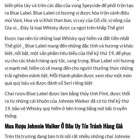
biển phía tây và trên các đảo của vùng Speycide để phối trộn tạo
ra Blue Label. Blue Label có hương vị được hòa trộn sành điệu
mùi Vani, Hoa và vị Khói than bùn, vị cay của Gỗ sồi, vị nồng của
Gia vị… Đây là loại Whisky được ca ngợi trên khắp Thế giới
Được tạo nên từ những loại Whisky quý hiếm và đắt tiền nhất
Thế giới _ Blue Label mang đến những đặc tính và hương vị khác
biệt, nổi bật, một sản phẩm tiêu biểu của thế kỷ thứ 19, để phục
vụ cho các khách hàng quý tộc, sang trọng. Blue Label với hương
vị mạnh mẽ, hiếm có sẽ mang đến cho người thưởng thức những
trải nghiệm mãnh liệt. Mỗi thành phẩm được xem như một món
quà quý báu và được đánh số Seri riêng biệt
Chai rượu Blue Label được làm bằng thủy tinh Flint, được thổi
ra từ những cái khuôn của Johnnie Walker đã có từ thế kỷ thứ
19, bảo vệ Whisky quý hiếm ở bên trong bằng nút bấc truyền
thống.
Mua Rượu Johnnie Walker Ở Đâu Uy Tín Tránh Hàng Giả
Trên thị trường đang bán trôi nổi rất nhiều những chai Johnnie