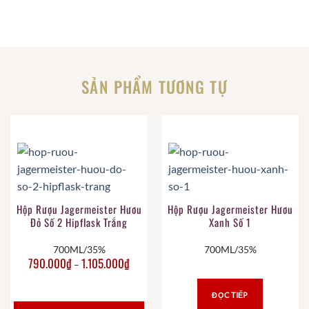
SẢN PHẨM TƯƠNG TỰ
Hộp Rượu Jagermeister Hươu
Hộp Rượu Jagermeister Hươu
Đỏ Số 2 Hipflask Trắng
Xanh Số 1
700ML/35%
700ML/35%
790.000
₫
1.105.000
₫
–
ĐỌC TIẾP