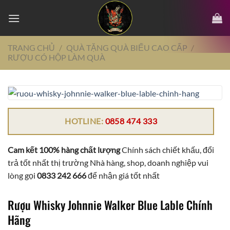
Chuyển
đến
nội
dung
TRANG CHỦ
/
QUÀ TẶNG QUÀ BIẾU CAO CẤP
/
RƯỢU CÓ HỘP LÀM QUÀ
HOTLINE:
0858 474 333
Cam kết 100% hàng chất lượng
Chính sách chiết khấu, đổi
trả tốt nhất thị trường Nhà hàng, shop, doanh nghiệp vui
lòng gọi
0833 242 666
để nhận giá tốt nhất
Rượu Whisky Johnnie Walker Blue Lable Chính
Hãng