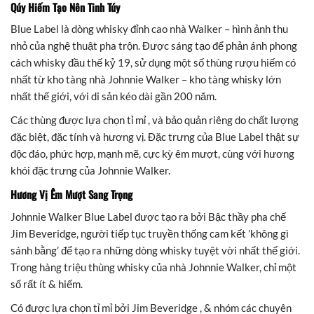
Qúy Hiếm Tạo Nên Tinh Túy
Blue Label là dòng whisky đỉnh cao nhà Walker – hình ảnh thu
nhỏ của nghệ thuật pha trộn. Được sáng tạo để phản ánh phong
cách whisky đầu thế kỷ 19, sử dụng một số thùng rượu hiếm có
nhất từ kho tàng nhà Johnnie Walker – kho tàng whisky lớn
nhất thế giới, với di sản kéo dài gần 200 năm.
Các thùng được lựa chọn tỉ mỉ , và bảo quản riêng do chất lượng
đặc biệt, đặc tính và hương vị. Đặc trưng của Blue Label thật sự
độc đáo, phức hợp, mạnh mẽ, cực kỳ êm mượt, cùng với hương
khói đặc trưng của Johnnie Walker.
Hương Vị Êm Mượt Sang Trọng
Johnnie Walker Blue Label được tạo ra bởi Bậc thầy pha chế
Jim Beveridge, người tiếp tục truyền thống cam kết ’không gì
sánh bằng’ để tạo ra những dòng whisky tuyệt vời nhất thế giới.
Trong hàng triệu thùng whisky của nhà Johnnie Walker, chỉ một
số rất ít & hiếm.
Có được lựa chọn tỉ mỉ bởi Jim Beveridge , & nhóm các chuyên