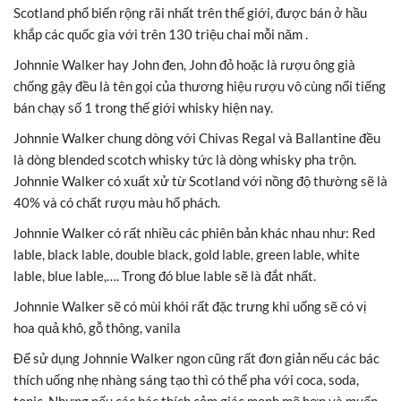
Scotland phổ biến rộng rãi nhất trên thế giới, được bán ở hầu
khắp các quốc gia với trên 130 triệu chai mỗi năm .
Johnnie Walker hay John đen, John đỏ hoặc là rượu ông già
chống gậy đều là tên gọi của thương hiệu rượu vô cùng nổi tiếng
bán chạy số 1 trong thế giới whisky hiện nay.
Johnnie Walker chung dòng với Chivas Regal và Ballantine đều
là dòng blended scotch whisky tức là dòng whisky pha trộn.
Johnnie Walker có xuất xử từ Scotland với nồng độ thường sẽ là
40% và có chất rượu màu hổ phách.
Johnnie Walker có rất nhiều các phiên bản khác nhau như: Red
lable, black lable, double black, gold lable, green lable, white
lable, blue lable,…. Trong đó blue lable sẽ là đắt nhất.
Johnnie Walker sẽ có mùi khói rất đặc trưng khi uống sẽ có vị
hoa quả khô, gỗ thông, vanila
Để sử dụng Johnnie Walker ngon cũng rất đơn giản nếu các bác
thích uống nhẹ nhàng sáng tạo thì có thể pha với coca, soda,