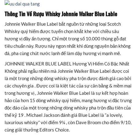
Thông Tin Về Rượu Whisky Johnnie Walker Blue Lable
Johnnie Walker Blue Label bắt nguồn từ những loại Scotch
Whisky quý hiếm được tuyển chọn khắt khe với chiều sâu
hương vị đầy ấn tượng. Chỉ một trong số 10.000 thùng gỗ đạt
tiêu chuẩn này. Rượu này ngon nhất khi dùng nguyên bản không
đá, pha cùng chút nước lạnh để làm dậy hương vị mạnh mẽ.
JOHNNIE WALKER BLUE LABEL Hương Vị Hiếm Có Bậc Nhất
Không phải ngẫu nhiên mà Johnnie Walker Blue Label được coi
là một trong những dòng whisky pha trộn được đánh giá cao bởi
các chuyên gia . Được coi là kiệt tác của sự cân bằng & mềm mại
trong hương vị , Johnnie Walker Blue Label là sự kết hợp hoàn
hảo của hơn 15 dòng whisky quý hiếm, mang hương vị đặc trưng
độc đáo của một trong những dòng whisky pha trộn đầu tiên của
thế kỷ 19 . Michael Jackson đánh giá Blue Label là “a lovely,
luxurious whisky” với điểm 9¼ , còn Dave Broom cho điểm 9/10,
cùng giải thưởng Editors Choice.