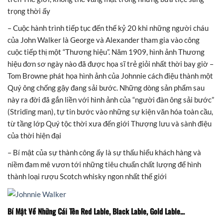
trọng thời ấy
– Cuộc hành trình tiếp tục đến thế kỷ 20 khi những người cháu
của John Walker là George và Alexander tham gia vào công
cuộc tiếp thị một “Thương hiệu”. Năm 1909, hình ảnh Thương
hiệu đơn sơ ngày nào đã được họa sĩ trẻ giỏi nhất thời bay giờ –
Tom Browne phát họa hình ảnh của Johnnie cách điệu thành một
Quý ông chống gậy đang sải bước. Những dòng sản phẩm sau
này ra đời đã gắn liền với hình ảnh của “người đàn ông sải bước”
(Striding man), tự tin bước vào những sự kiện văn hóa toàn cầu,
từ tầng lớp Quý tộc thời xưa đến giới Thượng lưu và sành điệu
của thời hiện đại
– Bí mật của sự thành công ấy là sự thấu hiểu khách hàng và
niềm đam mê vươn tới những tiêu chuẩn chất lượng để hình
thành loại rượu Scotch whisky ngon nhất thế giới
Bí Mật Về Những Cái Tên Red Lable, Black Lable, Gold Lable…