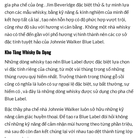
gia pha chế của ông . Jim Beveridge đặc biệt thử & tự mình lựa
chọn các mẫu whisky, bằng kỹ năng & kinh nghiệm của mình để
kết hợp tất cả lại , tạo nên hỗn hợp có độ phức hợp vượt trội,
cũng như độ sâu với hương vị cân bằng . Không một nhà whisky
nào có thể đến gần với phổ hương vị hình thành nên các cơ sở
đặc tính tuyệt hảo của Johnnie Walker Blue Label.
Kho Tàng Whisky Đa Dạng
Những dòng whisky tạo nên Blue Label được đặc biệt lựa chọn
vì đặc tính riêng của chúng, từ một vài thùng trong số những
thùng rượu quý hiếm nhất. Trưởng thành trong thùng gỗ sồi
cũng có nghĩa là luôn có sự ngoại lệ đặc biệt, sự bất thường, sự
hiếm có , và đây là những dòng whisky được sử dụng cho pha chế
Blue Label.
Bậc thầy pha chế nhà Johnnie Walker luôn sở hữu những kỹ
năng cảm giác huyền thoại. Để tạo ra Blue Label đòi hỏi không
chỉ những kỹ năng để cảm nhận mùi hương theo từng phần triệu,
mà sau đó còn đan kết chúng lại với nhau tạo dệt thành từng lớp