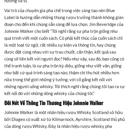
hương và vị.
Vai trò của chuyên gia pha chế trong việc sáng tạo nên Blue
Label là hướng dẫn những thùng rượu trưởng thành không gián
đoạn cho đến khi chúng sẵn sàng để lựa chọn. Jim Beveridge của
Johnnie Walker cho biết “Tôi nghĩ rằng sự pha trộn giống như
quá trình viết một cuốn sách. Có phải kết thúc của cuốn sách chỉ
là một loạt từ ngữ, rất nhiều sự kiện và thông tin, hay chúng
được đặt cùng nhau với sự trau chuốt, cẩn thận, kết quả sau
cùng sẽ liên kết với người đọc? Nếu như vậy, sau đó, bạn cũng có
thể tranh luận, là sự pha trộn kỳ diệu, giống như viết văn, giống
như bất cứ quá trình sáng tạo nào, thậm chí thu hút nhiều hơn
nữa trong thế giới những ý tưởng, với cố gắng kết nối với
những người uống whisky. Tôi thích nghĩ rằng chúng tôi tạo ra sự
kết nối đó với những dòng whisky của chúng tôi.”
Đôi Nét Về Thông Tin Thương Hiệu Johnnie Walker
Johnnie Walker là một nhãn hiệu rượu Whisky Scotland sở hữu
bởi Diageo có xuất xứ từ Kilmarnock, Ayrshire, Scotland thủ phủ
của dòng rượu Whisky. Đây là nhãn hiệu rượu whisky pha