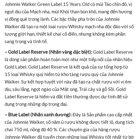
Johnnie Walker Green Label 15 Years Old có mùi Táo chín đỏ, vị
ngọt dịu của Mạch nha, mùi Khói than bùn khô, mang đến hương
vị đồng quê trong lành. Các bậc thầy pha trộn của Johnnie
Walker đã tạo ra một loại rượu Whisky mạch nha độc đáo với số
lượng giới hạn, thiết kế chai cổ điển, nhưng không kém phần
sang trọng và tinh tế.
– Gold Label Reserve (Nhãn vàng đặc biệt):
Gold Label Reserve
là dòng sản phẩm hoàn toàn mới như một tiếp nối của nhãn hiệu
Gold Label. Gold Label Reserve là kết quả của sự tổng hợp từ
15 loại Whisky quý hiếm từ kho tàng rượu quý của Johnnie
Walker. Sự kết hợp tuyệt vời này đã tạo ra chất rượu với vị êm
dịu, sâu lắng, ngọt ngào của Mật ong, Trái cây và gỗ Sồi. Gold
Label Reserve là hiếm và đắt tiền thường được dự tính để sử
dụng trong những dịp trọng đại.
– Blue Label (Nhãn xanh dương):
Đây là Sản phẩm cao cấp nhất
của Johnnie Walker, số năm ủ rượu không được tiết lộ, dung tích
chai 750 ml, nồng độ 40 %. Các chuyên gia của hãng rượu
Johnnie Walker đã tuyển chọn những loại Whisky tốt nhất từ bờ