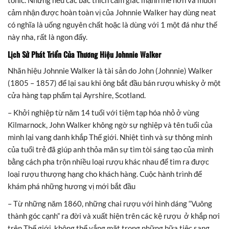
tonic. Nhưng nếu các bác thích cảm giác mạnh mẽ hơn và muốn
cảm nhận được hoàn toàn vị của Johnnie Walker hay dùng neat
có nghĩa là uống nguyên chất hoặc là dùng với 1 một đá như thế
này nha, rất là ngon đấy.
Lịch Sử Phát Triển Của Thương Hiệu Johnnie Walker
Nhãn hiệu Johnnie Walker là tài sản do John (Johnnie) Walker
(1805 – 1857) để lại sau khi ông bắt đầu bán rượu whisky ở một
cửa hàng tạp phẩm tại Ayrshire, Scotland.
– Khởi nghiệp từ năm 14 tuổi với tiệm tạp hóa nhỏ ở vùng
Kilmarnock, John Walker không ngờ sự nghiệp và tên tuổi của
mình lại vang danh khắp Thế giới. Nhiệt tình và sự thông minh
của tuổi trẻ đã giúp anh thỏa mãn sự tìm tòi sáng tạo của mình
bằng cách pha trộn nhiều loại rượu khác nhau để tìm ra được
loại rượu thượng hạng cho khách hàng. Cuộc hành trình để
khám phá những hương vị mới bắt đầu
– Từ những năm 1860, những chai rượu với hình dáng “Vuông
thành góc cạnh” ra đời và xuất hiện trên các kệ rượu ở khắp nơi
trên Thế giới, không thể vắng mặt trong những bữa tiệc sang