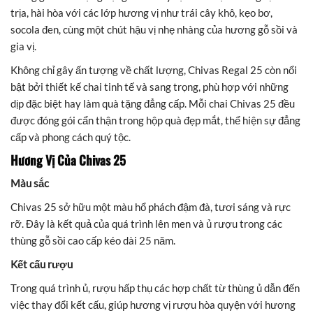
trịa, hài hòa với các lớp hương vị như trái cây khô, kẹo bơ,
socola đen, cùng một chút hậu vị nhẹ nhàng của hương gỗ sồi và
gia vị.
Không chỉ gây ấn tượng về chất lượng, Chivas Regal 25 còn nổi
bật bởi thiết kế chai tinh tế và sang trọng, phù hợp với những
dịp đặc biệt hay làm quà tặng đẳng cấp. Mỗi chai Chivas 25 đều
được đóng gói cẩn thận trong hộp quà đẹp mắt, thể hiện sự đẳng
cấp và phong cách quý tộc.
Hương Vị Của Chivas 25
Màu sắc
Chivas 25 sở hữu một màu hổ phách đậm đà, tươi sáng và rực
rỡ. Đây là kết quả của quá trình lên men và ủ rượu trong các
thùng gỗ sồi cao cấp kéo dài 25 năm.
Kết cấu rượu
Trong quá trình ủ, rượu hấp thụ các hợp chất từ thùng ủ dẫn đến
việc thay đổi kết cấu, giúp hương vị rượu hòa quyện với hương