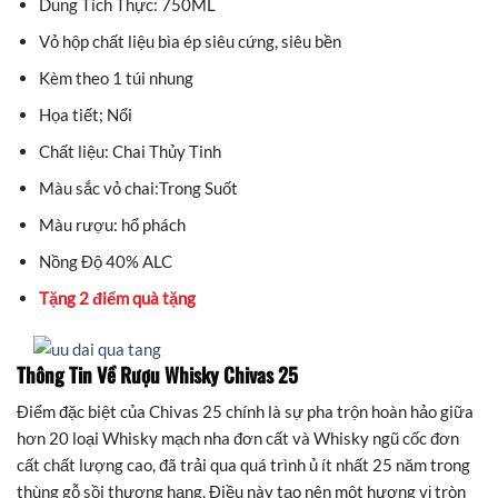
Dung Tích Thực: 750ML
Vỏ hộp chất liệu bìa ép siêu cứng, siêu bền
Kèm theo 1 túi nhung
Họa tiết; Nổi
Chất liệu: Chai Thủy Tinh
Màu sắc vỏ chai:Trong Suốt
Màu rượu: hổ phách
Nồng Độ 40% ALC
Tặng 2 điểm quà tặng
Thông Tin Về Rượu Whisky Chivas 25
Điểm đặc biệt của Chivas 25 chính là sự pha trộn hoàn hảo giữa
hơn 20 loại Whisky mạch nha đơn cất và Whisky ngũ cốc đơn
cất chất lượng cao, đã trải qua quá trình ủ ít nhất 25 năm trong
thùng gỗ sồi thượng hạng. Điều này tạo nên một hương vị tròn