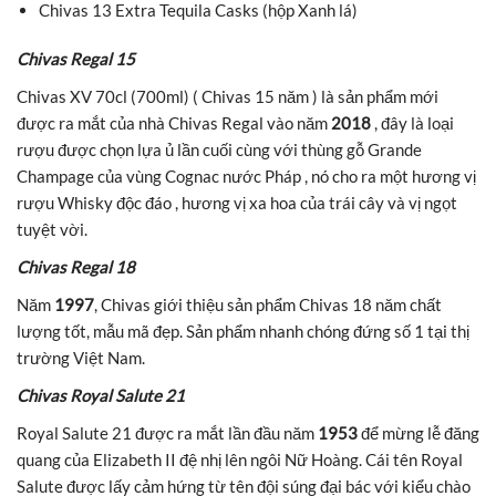
Chivas 13 Extra Tequila Casks (hộp Xanh lá)
Chivas Regal 15
Chivas XV 70cl (700ml) ( Chivas 15 năm ) là sản phẩm mới
được ra mắt của nhà Chivas Regal vào năm
2018
, đây là loại
rượu được chọn lựa ủ lần cuối cùng với thùng gỗ Grande
Champage của vùng Cognac nước Pháp , nó cho ra một hương vị
rượu Whisky độc đáo , hương vị xa hoa của trái cây và vị ngọt
tuyệt vời.
Chivas Regal 18
Năm
1997
, Chivas giới thiệu sản phẩm Chivas 18 năm chất
lượng tốt, mẫu mã đẹp. Sản phẩm nhanh chóng đứng số 1 tại thị
trường Việt Nam.
Chivas Royal Salute 21
Royal Salute 21 được ra mắt lần đầu năm
1953
để mừng lễ đăng
quang của Elizabeth II đệ nhị lên ngôi Nữ Hoàng. Cái tên Royal
Salute được lấy cảm hứng từ tên đội súng đại bác với kiểu chào