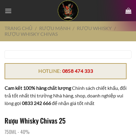
Chuyển
đến
nội
dung
TRANG CHỦ
/
RƯỢU MẠNH
/
RƯỢU WHISKY
/
RƯỢU WHISKY CHIVAS
HOTLINE:
0858 474 333
Cam kết 100% hàng chất lượng
Chính sách chiết khấu, đổi
trả tốt nhất thị trường Nhà hàng, shop, doanh nghiệp vui
lòng gọi
0833 242 666
để nhận giá tốt nhất
Rượu Whisky Chivas 25
750ML
-
40%