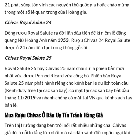
21 phát súng tôn vinh các nguyên thủ quốc gia hoặc chào mừng
trong một số lễ quan trọng của Hoàng gia.
Chivas Royal Salute 24
Dòng rượu Royal Salute ra đời lần dầu tiên để kỉ niệm lễ đăng
quang Nữ Hoàng Anh năm
1953
. Rượu Chivas 24 Royal Salute
được ủ 24 năm liên tục trọng thùng gỗ sồi
Chivas Royal Salute 25
Royal Salute 25 hay Chivas 25 năm chai sứ là phiên bản mới
nhất vừa được Pernod Ricard vừa công bố. Phiên bản Royal
Salute 25 năm phát hành riêng cho kênh bán lẻ du lịch toàn cầu
(Kênh duty free tại các sân bay), có mặt tại các sân bay bắt đầu
tháng 11/
2019
và nhanh chóng có mặt tại VN qua kênh xách tay
bán lẻ.
Mua Rượu Chivas Ở Đâu Uy Tín Tránh Hàng Giả
Trên thị trường đang bán trôi nổi rất nhiều những chai Chivas
giả đó là nỗi lo lắng lớn nhất mà các dân sành điều ngần ngại khi