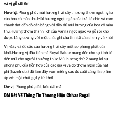
và vị gỗ sồi êm
Hương
: Phong phú , mùi hương trái cây , hương thơm ngọt ngào
của hoa cỏ mùa thu.Mùi hương ngọt ngào của trái lê chín và cam
chanh đạt đến độ cân bằng với đầy đủ mùi hương của hoa cỏ mùa
thu.Hương thơm thanh lịch của Vanila ngọt ngào và gỗ sồi khô
được tăng cường với một chút ghi chú tinh tế của sherry và khói
Vị
: Đầy và độ sâu của hương trái cây một sự phảng phất của
khói.Hương vị đầu tiên mà Royal Salute mang đến cho sự tinh tế
đến mũi cho người thưởng thức.Mùi hương thứ 2 mang lại sự
phong phú của hỗn hợp của các gia vị và độ thơm ngon của hạt
phỉ (hazelnuts) để làm đầy vòm miệng sau đó cuối cùng là sự ấm
áp với một chút gợi ý từ khói
Dư vị
: Phong phú , dài , kéo dài mãi
Đôi Nét Về Thông Tin Thương Hiệu Chivas Regal