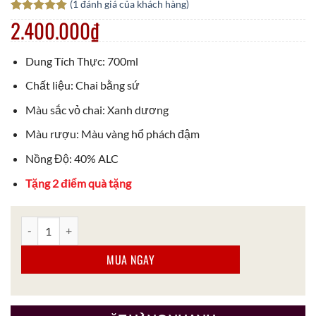
(
1
đánh giá của khách hàng)
2.400.000
₫
5.00
1
trên 5
dựa trên
đánh giá
Dung Tích Thực: 700ml
Chất liệu: Chai bằng sứ
Màu sắc vỏ chai: Xanh dương
Màu rượu: Màu vàng hổ phách đậm
Nồng Độ: 40% ALC
Tặng 2 điểm quà tặng
Rượu Whisky Chivas 21 Royal Salute 700ml Sapphire Flagon số lư
MUA NGAY