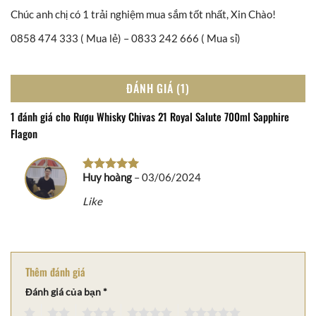
Chúc anh chị có 1 trải nghiệm mua sắm tốt nhất, Xin Chào!
0858 474 333 ( Mua lẻ) – 0833 242 666 ( Mua sỉ)
ĐÁNH GIÁ (1)
1 đánh giá cho
Rượu Whisky Chivas 21 Royal Salute 700ml Sapphire
Flagon
Huy hoàng
–
03/06/2024
Được xếp
hạng
5
5
Like
sao
Thêm đánh giá
Đánh giá của bạn
*
1
2
3
4
5