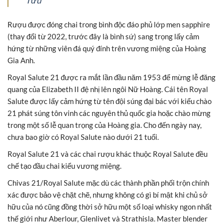
Tửu
Rượu được đóng chai trong bình độc đáo phủ lớp men sapphire
(thay đổi từ 2022, trước đây là bình sứ) sang trọng lấy cảm
hứng từ những viên đá quý đính trên vương miệng của Hoàng
Gia Anh.
Royal Salute 21 được ra mắt lần đầu năm 1953 để mừng lễ đăng
quang của Elizabeth II đệ nhị lên ngôi Nữ Hoàng. Cái tên Royal
Salute được lấy cảm hứng từ tên đội súng đại bác với kiểu chào
21 phát súng tôn vinh các nguyên thủ quốc gia hoặc chào mừng
trong một số lễ quan trọng của Hoàng gia. Cho đến ngày nay,
chưa bao giờ có Royal Salute nào dưới 21 tuổi.
Royal Salute 21 và các chai rượu khác thuộc Royal Salute đều
chế tạo đầu chai kiểu vương miệng.
Chivas 21/Royal Salute mặc dù các thành phần phối trộn chính
xác được bảo vệ chặt chẽ, nhưng không có gì bí mật khi chủ sở
hữu của nó cũng đồng thời sở hữu một số loại whisky ngon nhất
thế giới như Aberlour, Glenlivet và Strathisla. Master blender