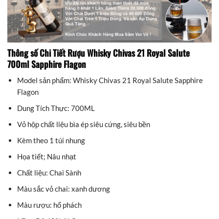
Thông số Chi Tiết Rượu Whisky Chivas 21 Royal Salute
700ml Sapphire Flagon
Model sản phẩm: Whisky Chivas 21 Royal Salute Sapphire
Flagon
Dung Tích Thực: 700ML
Vỏ hộp chất liệu bìa ép siêu cứng, siêu bền
Kèm theo 1 túi nhung
Họa tiết; Nâu nhạt
Chất liệu: Chai Sành
Màu sắc vỏ chai: xanh dương
Màu rượu: hổ phách