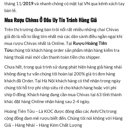
tháng 11/
2019
và nhanh chóng có mặt tại VN qua kênh xách tay
bán lẻ.
Mua Rượu Chivas Ở Đâu Uy Tín Tránh Hàng Giả
Trên thị trường đang bán trôi nổi rất nhiều những chai Chivas
giả đó là nỗi lo lắng lớn nhất mà các dân sành điều ngần ngại khi
mua rượu Chivas nhất là Online. Tại
Rượu Hoàng Tiên
Tửu
chúng tôi khách hàng order sản phẩm nhận hàng kiểm tra
hàng thoải mái mới cần thanh toán tiền cho shipper.
Chưa hết, trong quá trình sử dụng phát hiện hàng giả hàng nhái
không đúng tư vấn chúng tôi hoàn lại 200% giá trị đơn hàng
khách đã Order. Tại Hà Nội khách hàng có thể nhận trong ngày
chúng tôi hỗ trợ phí ship siêu rẻ cho khách hàng hoặc với phí
ship 0 đồng. Khách hàng đang cần mua Chivas tại 63 tỉnh thành
khác đặt hàng Online nhận hàng sau 2-4 ngày.
Hoàng Tiên Tửu – Là KOC được đông đảo các Anh/Chị trong
cộng đồng đam mê rượu biết đến. Chúng tôi nói không với Hàng
Giả – Hàng Nhái – Hàng Kém Chất Lượng