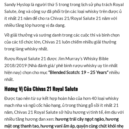
Sandy Hyslop là người thứ 5 trong trong lịch sử phụ trách Royal
Salute, ông và cộng sự đã phối trộn các loại whisky trên được ủ
ít nhất 21 năm để cho ra Chivas 21/Royal Salute 21 năm với
nhiều tầng lớp hương vị đa dạng.
Về giải thưởng và sướng danh trong các cuộc thi và bình chọn
của các tổ chức lớn, Chivas 21 luôn chiếm nhiều giải thưởng
trong làng whisky nhất.
Rượu Royal Salute 21 được Jim Murray’s Whisky Bible
2018/2019 (Nhà đánh giá/ phê bình rượu whisky uy tín nhất
hiện nay) chọn cho mục
“Blended Scotch: 19 – 25 Years”
nhiều
nhất.
Hương Vị Của
Chivas 21 Royal Salute
Được tạo nên từ sự kết hợp hoàn hảo của hơn 40 loại whisky
mạch nha và ngũ cốc hảo hạng, ủ trong thùng gỗ sồi ít nhất 21
năm, Chivas 21 Royal Salute sở hữu hương vị tinh tế, êm dịu với
nhiều tầng hương đan xen:
hương trái cây ngọt ngào, hương
mật ong thanh tao, hương vani ấm áp, quyện cùng chút khói nhẹ