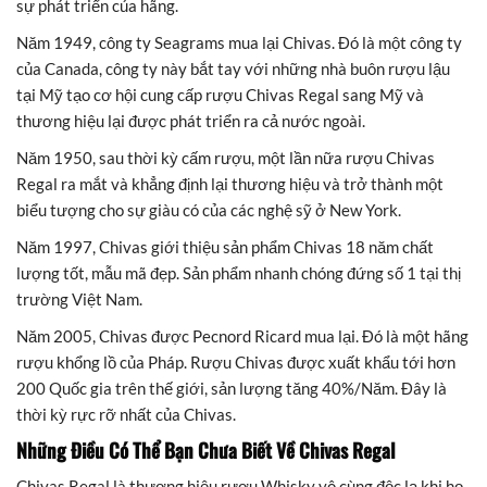
sự phát triển của hãng.
Năm 1949, công ty Seagrams mua lại Chivas. Đó là một công ty
của Canada, công ty này bắt tay với những nhà buôn rượu lậu
tại Mỹ tạo cơ hội cung cấp rượu Chivas Regal sang Mỹ và
thương hiệu lại được phát triển ra cả nước ngoài.
Năm 1950, sau thời kỳ cấm rượu, một lần nữa rượu Chivas
Regal ra mắt và khẳng định lại thương hiệu và trở thành một
biểu tượng cho sự giàu có của các nghệ sỹ ở New York.
Năm 1997, Chivas giới thiệu sản phẩm Chivas 18 năm chất
lượng tốt, mẫu mã đẹp. Sản phẩm nhanh chóng đứng số 1 tại thị
trường Việt Nam.
Năm 2005, Chivas được Pecnord Ricard mua lại. Đó là một hãng
rượu khổng lồ của Pháp. Rượu Chivas được xuất khẩu tới hơn
200 Quốc gia trên thế giới, sản lượng tăng 40%/Năm. Đây là
thời kỳ rực rỡ nhất của Chivas.
Những Điều Có Thể Bạn Chưa Biết Về Chivas Regal
Chivas Regal là thương hiệu rượu Whisky vô cùng độc lạ khi họ