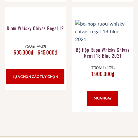
Rượu Whisky Chivas Regal 12
750ml/43%
Bộ Hộp Rượu Whisky Chivas
605.000
₫
645.000
₫
–
Regal 18 Blue 2021
700ML/40%
1.900.000
₫
LỰA CHỌN CÁC TÙY CHỌN
MUA NGAY