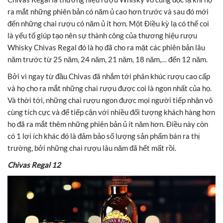
ra mắt những phiên bản có năm ủ cao hơn trước và sau đó mới
đến những chai rượu có năm ủ ít hơn. Một Điều kỳ lạ có thể coi
là yếu tố giúp tạo nên sự thành công của thương hiệu rượu
Whisky Chivas Regal đó là họ đã cho ra mặt các phiên bản lâu
năm trước từ 25 năm, 24 năm, 21 năm, 18 năm,… đến 12 năm.
Bởi vì ngay từ đầu Chivas đã nhắm tới phân khúc rượu cao cấp
và họ cho ra mắt những chai rượu được coi là ngon nhất của họ.
Và thời tới, những chai rượu ngon được mọi người tiếp nhận vô
cùng tích cực và để tiếp cận với nhiều đối tượng khách hàng hơn
họ đã ra mắt thêm những phiên bản ủ ít năm hơn. Điều này còn
có 1 lợi ích khác đó là đảm bảo số lượng sản phẩm bán ra thị
trường, bởi những chai rượu lâu năm đã hết mất rồi.
Chivas Regal 12