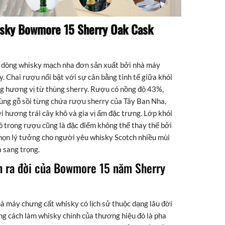
isky Bowmore 15 Sherry Oak Cask
 dòng whisky mạch nha đơn sản xuất bởi nhà máy
. Chai rượu nổi bật với sự cân bằng tinh tế giữa khói
ng hương vị từ thùng sherry. Rượu có nồng độ 43%,
ùng gỗ sồi từng chứa rượu sherry của Tây Ban Nha,
i hương trái cây khô và gia vị ấm đặc trưng. Lớp khói
ó trong rượu cũng là đặc điểm không thể thay thế bởi
chọn lý tưởng cho người yêu whisky Scotch nhiều mùi
 sang trọng.
n ra đời của Bowmore 15 năm Sherry
à máy chưng cất whisky có lịch sử thuộc dạng lâu đời
ong cách làm whisky chính của thương hiệu đó là pha