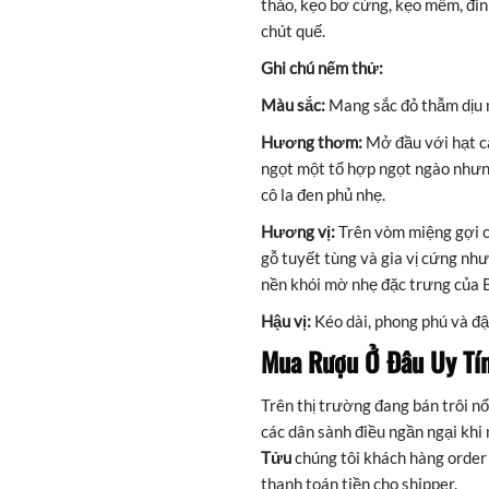
thảo, kẹo bơ cứng, kẹo mềm, đinh
chút quế.
Ghi chú nếm thử:
Màu sắc:
Mang sắc đỏ thẫm dịu 
Hương thơm:
Mở đầu với hạt ca
ngọt một tổ hợp ngọt ngào nhưn
cô la đen phủ nhẹ.
Hương vị:
Trên vòm miệng gợi cả
gỗ tuyết tùng và gia vị cứng như
nền khói mờ nhẹ đặc trưng của
Hậu vị:
Kéo dài, phong phú và đ
Mua Rượu Ở Đâu Uy Tín
Trên thị trường đang bán trôi nổ
các dân sành điều ngần ngại khi
Tửu
chúng tôi khách hàng order
thanh toán tiền cho shipper.