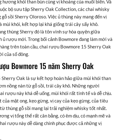
 hương khói than bùn cùng vị khoáng của muối biển. Và
ộc bộ sưu tập Sherry Oak Collection, các chai whisky
 gỗ sồi Sherry Oloroso. Việc ủ thùng này mang đến vị
 mùi khói, kết hợp lại khá giống trái cây sấy khô.
ng thùng Sherry đó là tôn vinh sự hòa quyện giữa
ch ủ rượu mới. Trong bối cảnh Bowmore đang làm mới và
 hàng trên toàn cầu, chai rượu Bowmore 15 Sherry Oak
i của số đông.
 rượu Bowmore 15 năm Sherry Oak
herry Oak là sự kết hợp hoàn hảo giữa mùi khói than
m nồng nàn từ gỗ sồi, trái cây khô. Những người
i rượu này khá dễ uống, mùi khói rất tinh tế và dễ chịu.
t của mật ong, kẹo gừng, vị cay của kẹo gừng, của tiêu
 từ thùng gỗ sồi mang lại trải nghiệm whisky tốt nhất.
ương vị tổng thể rất cân bằng, có êm dịu, có mạnh mẽ và
 Chai rượu này dễ dàng chinh phục được cả những vị