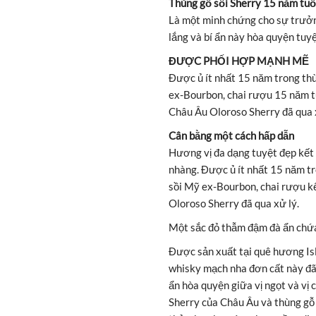
Thùng gỗ sồi Sherry 15 năm tuổ
Là một minh chứng cho sự trưởng
lắng và bí ẩn này hòa quyện tuyệ
ĐƯỢC PHỐI HỢP MẠNH MẼ
Được ủ ít nhất 15 năm trong th
ex-Bourbon, chai rượu 15 năm tu
Châu Âu Oloroso Sherry đã qua 
Cân bằng một cách hấp dẫn
Hương vị đa dạng tuyệt đẹp kết 
nhàng. Được ủ ít nhất 15 năm t
sồi Mỹ ex-Bourbon, chai rượu kế
Oloroso Sherry đã qua xử lý.
Một sắc đỏ thẫm đậm đà ẩn chứa
Được sản xuất tại quê hương Isl
whisky mạch nha đơn cất này đã 
ẩn hòa quyện giữa vị ngọt và vị
Sherry của Châu Âu và thùng gỗ