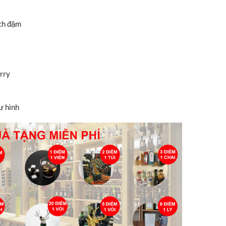
ch đậm
rry
ư hình