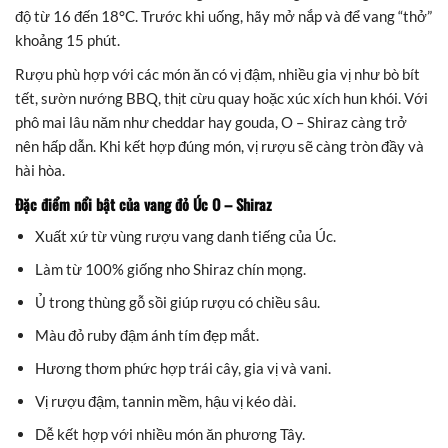
độ từ 16 đến 18°C. Trước khi uống, hãy mở nắp và để vang “thở”
khoảng 15 phút.
Rượu phù hợp với các món ăn có vị đậm, nhiều gia vị như bò bít
tết, sườn nướng BBQ, thịt cừu quay hoặc xúc xích hun khói. Với
phô mai lâu năm như cheddar hay gouda, O – Shiraz càng trở
nên hấp dẫn. Khi kết hợp đúng món, vị rượu sẽ càng tròn đầy và
hài hòa.
Đặc điểm nổi bật của vang đỏ Úc O – Shiraz
Xuất xứ từ vùng rượu vang danh tiếng của Úc.
Làm từ 100% giống nho Shiraz chín mọng.
Ủ trong thùng gỗ sồi giúp rượu có chiều sâu.
Màu đỏ ruby đậm ánh tím đẹp mắt.
Hương thơm phức hợp trái cây, gia vị và vani.
Vị rượu đậm, tannin mềm, hậu vị kéo dài.
Dễ kết hợp với nhiều món ăn phương Tây.