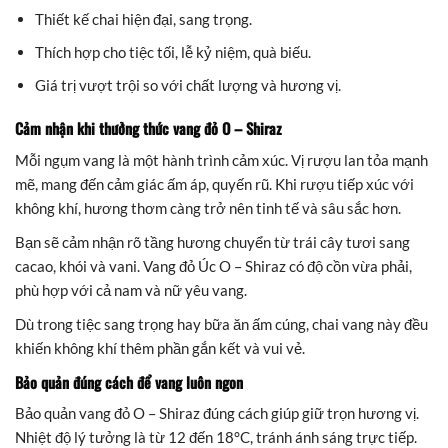
Thiết kế chai hiện đại, sang trọng.
Thích hợp cho tiệc tối, lễ kỷ niệm, quà biếu.
Giá trị vượt trội so với chất lượng và hương vị.
Cảm nhận khi thưởng thức vang đỏ O – Shiraz
Mỗi ngụm vang là một hành trình cảm xúc. Vị rượu lan tỏa mạnh
mẽ, mang đến cảm giác ấm áp, quyến rũ. Khi rượu tiếp xúc với
không khí, hương thơm càng trở nên tinh tế và sâu sắc hơn.
Bạn sẽ cảm nhận rõ tầng hương chuyển từ trái cây tươi sang
cacao, khói và vani. Vang đỏ Úc O – Shiraz có độ cồn vừa phải,
phù hợp với cả nam và nữ yêu vang.
Dù trong tiệc sang trọng hay bữa ăn ấm cúng, chai vang này đều
khiến không khí thêm phần gắn kết và vui vẻ.
Bảo quản đúng cách để vang luôn ngon
Bảo quản vang đỏ O – Shiraz đúng cách giúp giữ trọn hương vị.
Nhiệt độ lý tưởng là từ 12 đến 18°C, tránh ánh sáng trực tiếp.