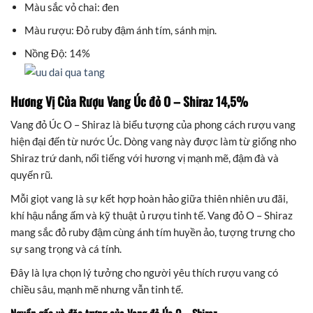
Màu sắc vỏ chai: đen
Màu rượu: Đỏ ruby đậm ánh tím, sánh mịn.
Nồng Độ: 14%
Hương Vị Của Rượu Vang Úc đỏ O – Shiraz 14,5%
Vang đỏ Úc O – Shiraz là biểu tượng của phong cách rượu vang
hiện đại đến từ nước Úc. Dòng vang này được làm từ giống nho
Shiraz trứ danh, nổi tiếng với hương vị mạnh mẽ, đậm đà và
quyến rũ.
Mỗi giọt vang là sự kết hợp hoàn hảo giữa thiên nhiên ưu đãi,
khí hậu nắng ấm và kỹ thuật ủ rượu tinh tế. Vang đỏ O – Shiraz
mang sắc đỏ ruby đậm cùng ánh tím huyền ảo, tượng trưng cho
sự sang trọng và cá tính.
Đây là lựa chọn lý tưởng cho người yêu thích rượu vang có
chiều sâu, mạnh mẽ nhưng vẫn tinh tế.