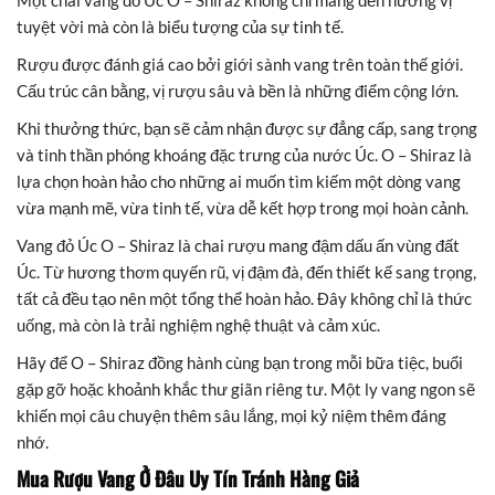
Một chai vang đỏ Úc O – Shiraz không chỉ mang đến hương vị
tuyệt vời mà còn là biểu tượng của sự tinh tế.
Rượu được đánh giá cao bởi giới sành vang trên toàn thế giới.
Cấu trúc cân bằng, vị rượu sâu và bền là những điểm cộng lớn.
Khi thưởng thức, bạn sẽ cảm nhận được sự đẳng cấp, sang trọng
và tinh thần phóng khoáng đặc trưng của nước Úc. O – Shiraz là
lựa chọn hoàn hảo cho những ai muốn tìm kiếm một dòng vang
vừa mạnh mẽ, vừa tinh tế, vừa dễ kết hợp trong mọi hoàn cảnh.
Vang đỏ Úc O – Shiraz là chai rượu mang đậm dấu ấn vùng đất
Úc. Từ hương thơm quyến rũ, vị đậm đà, đến thiết kế sang trọng,
tất cả đều tạo nên một tổng thể hoàn hảo. Đây không chỉ là thức
uống, mà còn là trải nghiệm nghệ thuật và cảm xúc.
Hãy để O – Shiraz đồng hành cùng bạn trong mỗi bữa tiệc, buổi
gặp gỡ hoặc khoảnh khắc thư giãn riêng tư. Một ly vang ngon sẽ
khiến mọi câu chuyện thêm sâu lắng, mọi kỷ niệm thêm đáng
nhớ.
Mua Rượu Vang Ở Đâu Uy Tín Tránh Hàng Giả