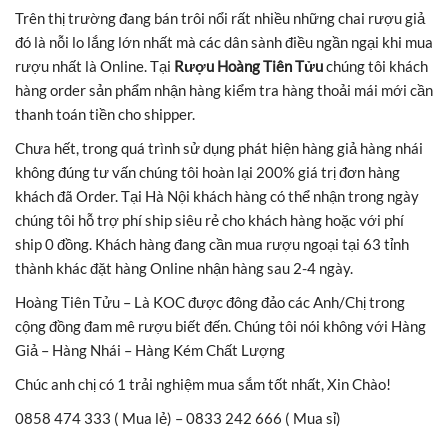
Trên thị trường đang bán trôi nổi rất nhiều những chai rượu giả
đó là nỗi lo lắng lớn nhất mà các dân sành điều ngần ngại khi mua
rượu nhất là Online. Tại
Rượu Hoàng Tiên Tửu
chúng tôi khách
hàng order sản phẩm nhận hàng kiểm tra hàng thoải mái mới cần
thanh toán tiền cho shipper.
Chưa hết, trong quá trình sử dụng phát hiện hàng giả hàng nhái
không đúng tư vấn chúng tôi hoàn lại 200% giá trị đơn hàng
khách đã Order. Tại Hà Nội khách hàng có thể nhận trong ngày
chúng tôi hỗ trợ phí ship siêu rẻ cho khách hàng hoặc với phí
ship 0 đồng. Khách hàng đang cần mua rượu ngoại tại 63 tỉnh
thành khác đặt hàng Online nhận hàng sau 2-4 ngày.
Hoàng Tiên Tửu – Là KOC được đông đảo các Anh/Chị trong
cộng đồng đam mê rượu biết đến. Chúng tôi nói không với Hàng
Giả – Hàng Nhái – Hàng Kém Chất Lượng
Chúc anh chị có 1 trải nghiệm mua sắm tốt nhất, Xin Chào!
0858 474 333 ( Mua lẻ) – 0833 242 666 ( Mua sỉ)