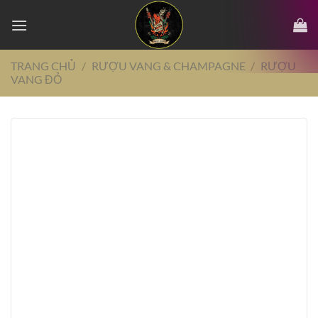
Chuyển
đến
nội
dung
TRANG CHỦ
/
RƯỢU VANG & CHAMPAGNE
/
RƯỢU
VANG ĐỎ