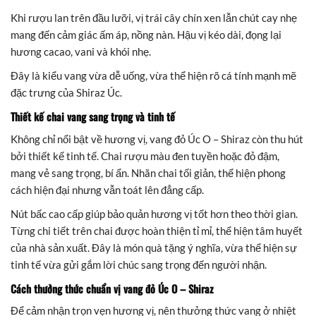
Khi rượu lan trên đầu lưỡi, vị trái cây chín xen lẫn chút cay nhẹ
mang đến cảm giác ấm áp, nồng nàn. Hậu vị kéo dài, đọng lại
hương cacao, vani và khói nhẹ.
Đây là kiểu vang vừa dễ uống, vừa thể hiện rõ cá tính mạnh mẽ
đặc trưng của Shiraz Úc.
Thiết kế chai vang sang trọng và tinh tế
Không chỉ nổi bật về hương vị, vang đỏ Úc O – Shiraz còn thu hút
bởi thiết kế tinh tế. Chai rượu màu đen tuyền hoặc đỏ đậm,
mang vẻ sang trọng, bí ẩn. Nhãn chai tối giản, thể hiện phong
cách hiện đại nhưng vẫn toát lên đẳng cấp.
Nút bấc cao cấp giúp bảo quản hương vị tốt hơn theo thời gian.
Từng chi tiết trên chai được hoàn thiện tỉ mỉ, thể hiện tâm huyết
của nhà sản xuất. Đây là món quà tặng ý nghĩa, vừa thể hiện sự
tinh tế vừa gửi gắm lời chúc sang trọng đến người nhận.
Cách thưởng thức chuẩn vị vang đỏ Úc O – Shiraz
Để cảm nhận trọn vẹn hương vị, nên thưởng thức vang ở nhiệt