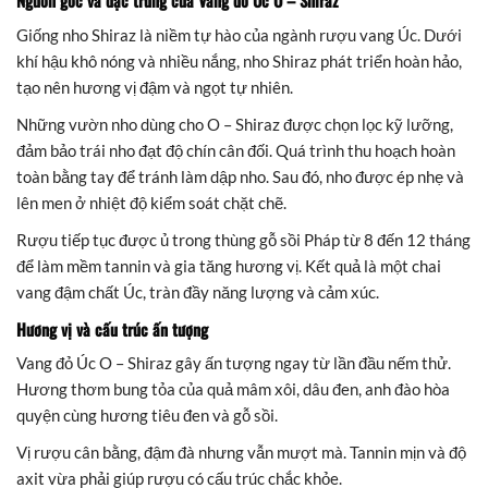
Nguồn gốc và đặc trưng của Vang đỏ Úc O – Shiraz
Giống nho Shiraz là niềm tự hào của ngành rượu vang Úc. Dưới
khí hậu khô nóng và nhiều nắng, nho Shiraz phát triển hoàn hảo,
tạo nên hương vị đậm và ngọt tự nhiên.
Những vườn nho dùng cho O – Shiraz được chọn lọc kỹ lưỡng,
đảm bảo trái nho đạt độ chín cân đối. Quá trình thu hoạch hoàn
toàn bằng tay để tránh làm dập nho. Sau đó, nho được ép nhẹ và
lên men ở nhiệt độ kiểm soát chặt chẽ.
Rượu tiếp tục được ủ trong thùng gỗ sồi Pháp từ 8 đến 12 tháng
để làm mềm tannin và gia tăng hương vị. Kết quả là một chai
vang đậm chất Úc, tràn đầy năng lượng và cảm xúc.
Hương vị và cấu trúc ấn tượng
Vang đỏ Úc O – Shiraz gây ấn tượng ngay từ lần đầu nếm thử.
Hương thơm bung tỏa của quả mâm xôi, dâu đen, anh đào hòa
quyện cùng hương tiêu đen và gỗ sồi.
Vị rượu cân bằng, đậm đà nhưng vẫn mượt mà. Tannin mịn và độ
axit vừa phải giúp rượu có cấu trúc chắc khỏe.