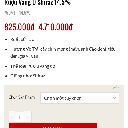
Rượu Vang O Shiraz 14,5%
750ML
-
14.5%
825.000
₫
4.710.000
₫
–
Xuất xứ: Úc
Hương Vị: Trái cây chín mọng (mận, anh đào đen), tiêu
đen, gia vị, vani
Thể loại: rượu vang đỏ
Giống nho: Shiraz
XÓA
Chọn Sản Phẩm
Rượu Vang O Shiraz 14,5% số lượng