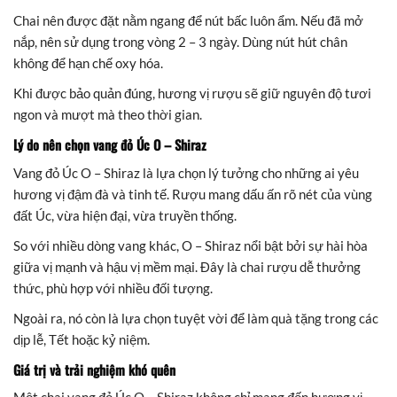
Chai nên được đặt nằm ngang để nút bấc luôn ẩm. Nếu đã mở
nắp, nên sử dụng trong vòng 2 – 3 ngày. Dùng nút hút chân
không để hạn chế oxy hóa.
Khi được bảo quản đúng, hương vị rượu sẽ giữ nguyên độ tươi
ngon và mượt mà theo thời gian.
Lý do nên chọn vang đỏ Úc O – Shiraz
Vang đỏ Úc O – Shiraz là lựa chọn lý tưởng cho những ai yêu
hương vị đậm đà và tinh tế. Rượu mang dấu ấn rõ nét của vùng
đất Úc, vừa hiện đại, vừa truyền thống.
So với nhiều dòng vang khác, O – Shiraz nổi bật bởi sự hài hòa
giữa vị mạnh và hậu vị mềm mại. Đây là chai rượu dễ thưởng
thức, phù hợp với nhiều đối tượng.
Ngoài ra, nó còn là lựa chọn tuyệt vời để làm quà tặng trong các
dịp lễ, Tết hoặc kỷ niệm.
Giá trị và trải nghiệm khó quên