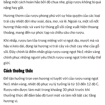
bằng một cách hoàn hảo bởi độ chua nhẹ, giúp rượu không bị quá
nặng hay gắt.
Hương thơm của rượu phong phú với sự hòa quyện của các loại
trái cây nhiệt đới như xoài, dứa, mơ, và lê. Ngoài ra, một số nốt
hương thảo mộc và vani từ thùng gỗ sồi cũng xuất hiện thoang
thoảng, mang đến sự phức tạp và chiều sâu cho rượu.
Khi nhấp, rượu lan tỏa trong miệng với vị ngọt dịu, mượt mà và
hậu vị kéo dài, đọng lại hương vị trái cây và chút cay nhẹ của gỗ
sồi. Đây chính là điểm nhấn giúp rượu vang ngọt No1 nhãn vàng
chinh phục những người yêu thích rượu vang ngọt trên khắp thế
giới.
Cách thưởng thức
Để tận hưởng trọn vẹn hương vị tuyệt vời của rượu vang ngọt
No1 nhãn vàng, nhiệt độ phục vụ lý tưởng là từ 10 đến 12 độ C.
Rượu nên được làm mát trong khoảng 30 phút trước khi
thưởng thức để đảm bảo độ tươi mát và làm nổi bật các tầng
hương vị.