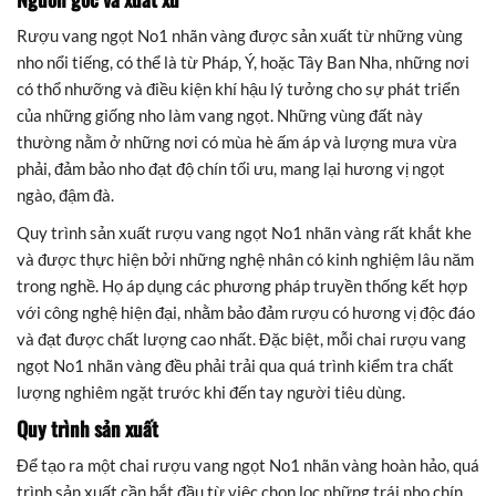
Rượu vang ngọt No1 nhãn vàng được sản xuất từ những vùng
nho nổi tiếng, có thể là từ Pháp, Ý, hoặc Tây Ban Nha, những nơi
có thổ nhưỡng và điều kiện khí hậu lý tưởng cho sự phát triển
của những giống nho làm vang ngọt. Những vùng đất này
thường nằm ở những nơi có mùa hè ấm áp và lượng mưa vừa
phải, đảm bảo nho đạt độ chín tối ưu, mang lại hương vị ngọt
ngào, đậm đà.
Quy trình sản xuất rượu vang ngọt No1 nhãn vàng rất khắt khe
và được thực hiện bởi những nghệ nhân có kinh nghiệm lâu năm
trong nghề. Họ áp dụng các phương pháp truyền thống kết hợp
với công nghệ hiện đại, nhằm bảo đảm rượu có hương vị độc đáo
và đạt được chất lượng cao nhất. Đặc biệt, mỗi chai rượu vang
ngọt No1 nhãn vàng đều phải trải qua quá trình kiểm tra chất
lượng nghiêm ngặt trước khi đến tay người tiêu dùng.
Quy trình sản xuất
Để tạo ra một chai rượu vang ngọt No1 nhãn vàng hoàn hảo, quá
trình sản xuất cần bắt đầu từ việc chọn lọc những trái nho chín