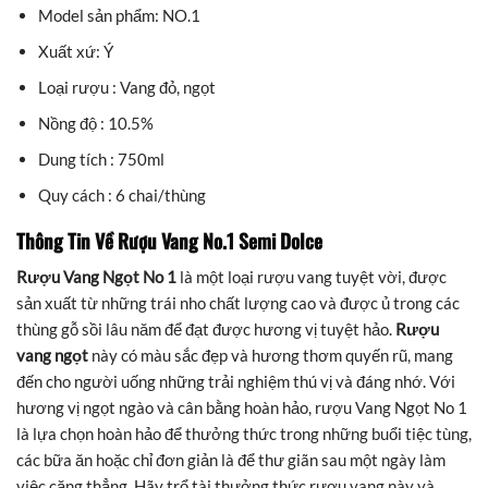
Model sản phẩm: NO.1
Xuất xứ: Ý
Loại rượu : Vang đỏ, ngọt
Nồng độ : 10.5%
Dung tích : 750ml
Quy cách : 6 chai/thùng
Thông Tin Về Rượu Vang No.1 Semi Dolce
Rượu Vang Ngọt No 1
là một loại rượu vang tuyệt vời, được
sản xuất từ những trái nho chất lượng cao và được ủ trong các
thùng gỗ sồi lâu năm để đạt được hương vị tuyệt hảo.
Rượu
vang ngọt
này có màu sắc đẹp và hương thơm quyến rũ, mang
đến cho người uống những trải nghiệm thú vị và đáng nhớ. Với
hương vị ngọt ngào và cân bằng hoàn hảo, rượu Vang Ngọt No 1
là lựa chọn hoàn hảo để thưởng thức trong những buổi tiệc tùng,
các bữa ăn hoặc chỉ đơn giản là để thư giãn sau một ngày làm
việc căng thẳng. Hãy trổ tài thưởng thức rượu vang này và