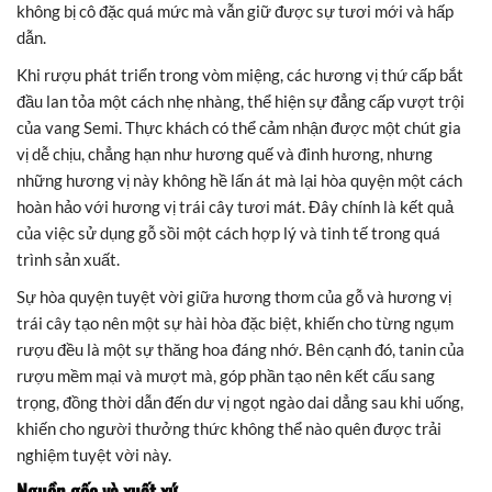
không bị cô đặc quá mức mà vẫn giữ được sự tươi mới và hấp
dẫn.
Khi rượu phát triển trong vòm miệng, các hương vị thứ cấp bắt
đầu lan tỏa một cách nhẹ nhàng, thể hiện sự đẳng cấp vượt trội
của vang Semi. Thực khách có thể cảm nhận được một chút gia
vị dễ chịu, chẳng hạn như hương quế và đinh hương, nhưng
những hương vị này không hề lấn át mà lại hòa quyện một cách
hoàn hảo với hương vị trái cây tươi mát. Đây chính là kết quả
của việc sử dụng gỗ sồi một cách hợp lý và tinh tế trong quá
trình sản xuất.
Sự hòa quyện tuyệt vời giữa hương thơm của gỗ và hương vị
trái cây tạo nên một sự hài hòa đặc biệt, khiến cho từng ngụm
rượu đều là một sự thăng hoa đáng nhớ. Bên cạnh đó, tanin của
rượu mềm mại và mượt mà, góp phần tạo nên kết cấu sang
trọng, đồng thời dẫn đến dư vị ngọt ngào dai dẳng sau khi uống,
khiến cho người thưởng thức không thể nào quên được trải
nghiệm tuyệt vời này.
Nguồn gốc và xuất xứ