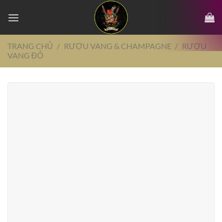
Chuyển
đến
nội
dung
TRANG CHỦ
/
RƯỢU VANG & CHAMPAGNE
/
RƯỢU
VANG ĐỎ