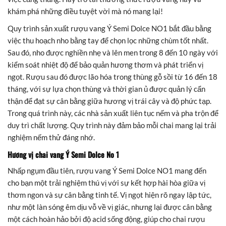
khám phá những điều tuyệt vời mà nó mang lại!
Quy trình sản xuất rượu vang Ý Semi Dolce NO1 bắt đầu bằng
việc thu hoạch nho bằng tay để chọn lọc những chùm tốt nhất.
Sau đó, nho được nghiền nhẹ và lên men trong 8 đến 10 ngày với
kiểm soát nhiệt độ để bảo quản hương thơm và phát triển vị
ngọt. Rượu sau đó được lão hóa trong thùng gỗ sồi từ 16 đến 18
tháng, với sự lựa chọn thùng và thời gian ủ được quản lý cẩn
thận để đạt sự cân bằng giữa hương vị trái cây và độ phức tạp.
Trong quá trình này, các nhà sản xuất liên tục nếm và pha trộn để
duy trì chất lượng. Quy trình này đảm bảo mỗi chai mang lại trải
nghiệm nếm thử đáng nhớ.
Hương vị chai vang Ý Semi Dolce No 1
Nhấp ngụm đầu tiên, rượu vang Ý Semi Dolce NO1 mang đến
cho bạn một trải nghiệm thú vị với sự kết hợp hài hòa giữa vị
thơm ngon và sự cân bằng tinh tế. Vị ngọt hiện rõ ngay lập tức,
như một làn sóng êm dịu vỗ về vị giác, nhưng lại được cân bằng
một cách hoàn hảo bởi độ acid sống động, giúp cho chai rượu