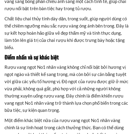
vàng sáng bóng phản chiếu ánh sáng một cách tinh tế, giúp chai
rượu nổi bật trên bàn tiệc hay trong tủ rượu.
Chất liệu chai thủy tinh dày dặn, trong suốt, giúp người dùng có
thể chiêm ngưỡng màu sắc rượu vàng óng ánh bên trong. Đây là
sự kết hợp hoàn hảo giữa vẻ đẹp thẩm mỹ và tính thực dụng,
làm tôn lên giá trị của chai rượu khi được trưng bày hoặc tặng
biếu.
Điểm nhấn và sự khác biệt
Rượu vang ngọt No1 nhãn vàng không chỉ nổi bật bởi hương vị
ngọt ngào và thiết kế sang trọng, mà còn bởi sự cân bằng tuyệt
vời giữa các yếu tố hương vị. Độ ngọt của rượu được giữ ở mức
vừa phải, không quá gắt, phù hợp với cả những người không
thường xuyên uống rượu vang. Đây chính là điểm khiến rượu
vang ngọt No1 nhãn vàng trở thành lựa chọn phổ biến trong các
bữa tiệc, sự kiện quan trọng.
Một điểm khác biệt nữa của rượu vang ngọt No1 nhãn vàng
chính là sự linh hoạt trong cách thưởng thức. Bạn có thể dùng