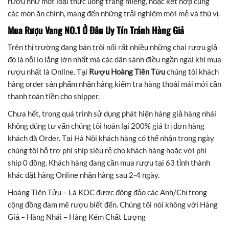
rượu như một loại thức uống tráng miệng, hoặc kết hợp cùng
các món ăn chính, mang đến những trải nghiệm mới mẻ và thú vị.
Mua Rượu Vang NO.1 Ở Đâu Uy Tín Tránh Hàng Giả
Trên thị trường đang bán trôi nổi rất nhiều những chai rượu giả
đó là nỗi lo lắng lớn nhất mà các dân sành điều ngần ngại khi mua
rượu nhất là Online. Tại
Rượu Hoàng Tiên Tửu
chúng tôi khách
hàng order sản phẩm nhận hàng kiểm tra hàng thoải mái mới cần
thanh toán tiền cho shipper.
Chưa hết, trong quá trình sử dụng phát hiện hàng giả hàng nhái
không đúng tư vấn chúng tôi hoàn lại 200% giá trị đơn hàng
khách đã Order. Tại Hà Nội khách hàng có thể nhận trong ngày
chúng tôi hỗ trợ phí ship siêu rẻ cho khách hàng hoặc với phí
ship 0 đồng. Khách hàng đang cần mua rượu tại 63 tỉnh thành
khác đặt hàng Online nhận hàng sau 2-4 ngày.
Hoàng Tiên Tửu – Là KOC được đông đảo các Anh/Chị trong
cộng đồng đam mê rượu biết đến. Chúng tôi nói không với Hàng
Giả – Hàng Nhái – Hàng Kém Chất Lượng