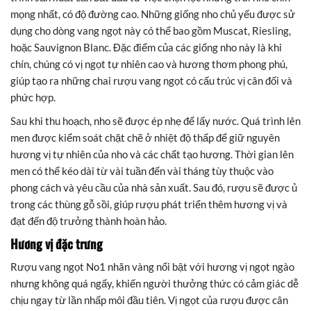
mọng nhất, có độ đường cao. Những giống nho chủ yếu được sử
dụng cho dòng vang ngọt này có thể bao gồm Muscat, Riesling,
hoặc Sauvignon Blanc. Đặc điểm của các giống nho này là khi
chín, chúng có vị ngọt tự nhiên cao và hương thơm phong phú,
giúp tạo ra những chai rượu vang ngọt có cấu trúc vị cân đối và
phức hợp.
Sau khi thu hoạch, nho sẽ được ép nhẹ để lấy nước. Quá trình lên
men được kiểm soát chặt chẽ ở nhiệt độ thấp để giữ nguyên
hương vị tự nhiên của nho và các chất tạo hương. Thời gian lên
men có thể kéo dài từ vài tuần đến vài tháng tùy thuộc vào
phong cách và yêu cầu của nhà sản xuất. Sau đó, rượu sẽ được ủ
trong các thùng gỗ sồi, giúp rượu phát triển thêm hương vị và
đạt đến độ trưởng thành hoàn hảo.
Hương vị đặc trưng
Rượu vang ngọt No1 nhãn vàng nổi bật với hương vị ngọt ngào
nhưng không quá ngấy, khiến người thưởng thức có cảm giác dễ
chịu ngay từ lần nhấp môi đầu tiên. Vị ngọt của rượu được cân