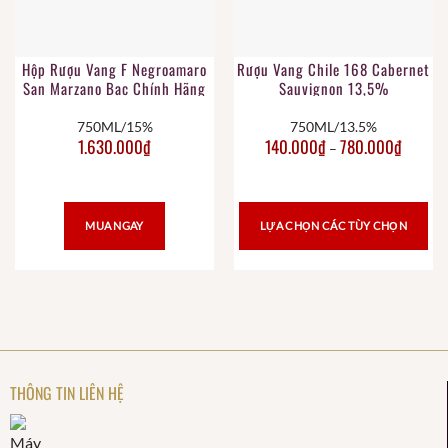
Hộp Rượu Vang F Negroamaro
Rượu Vang Chile 168 Cabernet
San Marzano Bạc Chính Hãng
Sauvignon 13,5%
750ML/15%
750ML/13.5%
1.630.000
₫
140.000
₫
780.000
₫
–
MUA NGAY
LỰA CHỌN CÁC TÙY CHỌN
THÔNG TIN LIÊN HỆ