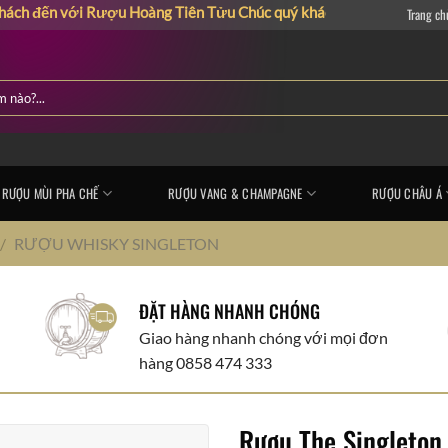
 với Rượu Hoàng Tiên Tửu
Chúc quý khách có những giây phút mua 
Trang ch
RƯỢU MÙI PHA CHẾ
RƯỢU VANG & CHAMPAGNE
RƯỢU CHÂU Á
/
RƯỢU WHISKY SINGLETON
ĐẶT HÀNG NHANH CHÓNG
Giao hàng nhanh chóng với mọi đơn
hàng 0858 474 333
Rượu The Singleton