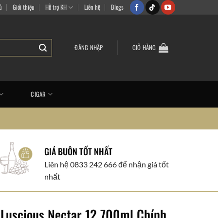
sắm vui vẻ
ủ
Giới thiệu
Hỗ trợ KH
Liên hệ
Blogs
ĐĂNG NHẬP
GIỎ HÀNG
CIGAR
GIÁ BUÔN TỐT NHẤT
Liên hệ 0833 242 666 để nhận giá tốt
nhất
 Luscious Nectar 12 700ml Chính