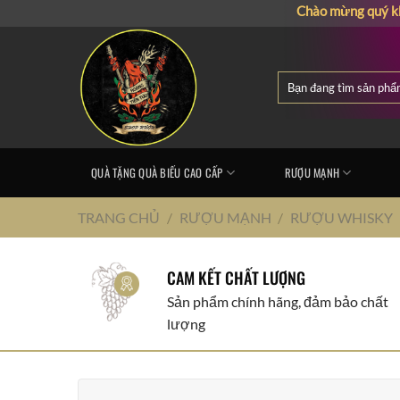
Chuyển
Chào mừng quý khách đến
đến
nội
dung
Tìm
kiếm:
QUÀ TẶNG QUÀ BIẾU CAO CẤP
RƯỢU MẠNH
TRANG CHỦ
/
RƯỢU MẠNH
/
RƯỢU WHISKY
CAM KẾT CHẤT LƯỢNG
Sản phẩm chính hãng, đảm bảo chất
lượng