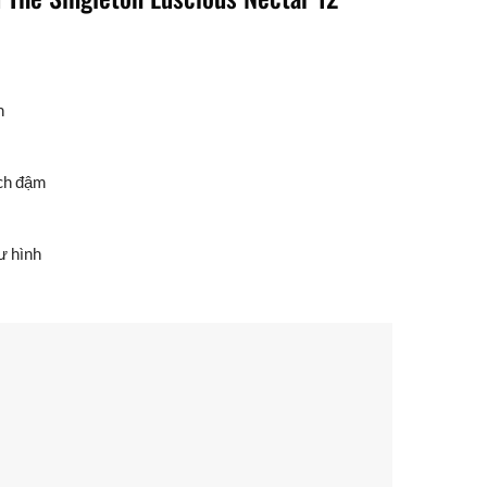
h
ch đậm
ư hình