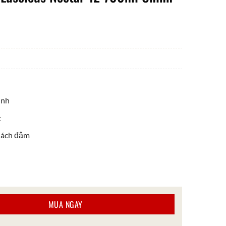
inh
t
hách đậm
Nectar 12 700ml Chính Hãng số lượng
MUA NGAY