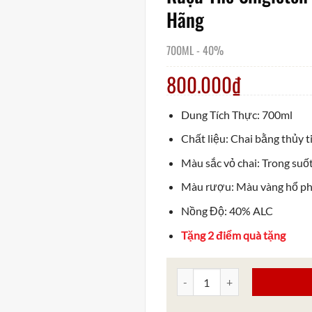
Hãng
700ML
-
40%
800.000
₫
Dung Tích Thực: 700ml
Chất liệu: Chai bằng thủy t
Màu sắc vỏ chai: Trong suố
Màu rượu: Màu vàng hổ p
Nồng Độ: 40% ALC
Tặng 2 điểm quà tặng
Rượu The Singleton Luscious 