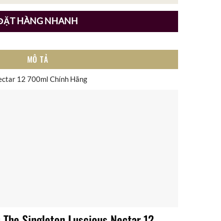
ĐẶT HÀNG NHANH
MÔ TẢ
ectar 12 700ml Chính Hãng
 The Singleton Luscious Nectar 12