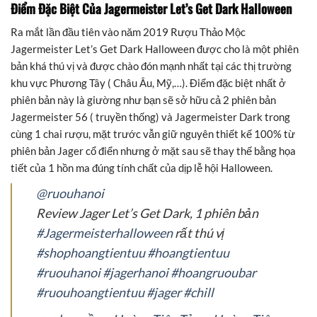
Điểm Đặc Biệt Của Jagermeister Let’s Get Dark Halloween
Ra mắt lần đầu tiên vào năm 2019 Rượu Thảo Mộc
Jagermeister Let’s Get Dark Halloween được cho là một phiên
bản khá thú vị và được chào đón mạnh nhất tại các thị trường
khu vực Phương Tây ( Châu Âu, Mỹ,…). Điểm đặc biệt nhất ở
phiên bản này là giường như bạn sẽ sở hữu cả 2 phiên bản
Jagermeister 56 ( truyền thống) và Jagermeister Dark trong
cùng 1 chai rượu, mặt trước vẫn giữ nguyên thiết kế 100% từ
phiên bản Jager cổ điển nhưng ở mặt sau sẽ thay thế bằng họa
tiết của 1 hồn ma đúng tính chất của dịp lễ hội Halloween.
@ruouhanoi
Review Jager Let’s Get Dark, 1 phiên bản
#Jagermeisterhalloween
rất thú vị
#shophoangtientuu
#hoangtientuu
#ruouhanoi
#jagerhanoi
#hoangruoubar
#ruouhoangtientuu
#jager
#chill