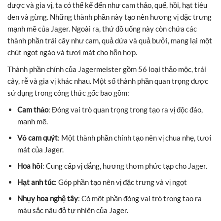
dược và gia vị, ta có thể kể đến như cam thảo, quế, hồi, hạt tiêu
đen và gừng. Những thành phần này tạo nên hương vị đặc trưng
mạnh mẽ của Jager. Ngoài ra, thứ đồ uống này còn chứa các
thành phần trái cây như cam, quả dứa và quả bưởi, mang lại một
chút ngọt ngào và tươi mát cho hỗn hợp.
Thành phần chính của Jagermeister gồm 56 loại thảo mộc, trái
cây, rễ và gia vị khác nhau. Một số thành phần quan trọng được
sử dụng trong công thức gốc bao gồm:
Cam thảo
: Đóng vai trò quan trọng trong tạo ra vị độc đáo,
mạnh mẽ.
Vỏ cam quýt
: Một thành phần chính tạo nên vị chua nhẹ, tươi
mát của Jager.
Hoa hồi
: Cung cấp vị đắng, hương thơm phức tạp cho Jager.
Hạt anh túc
: Góp phần tạo nên vị đặc trưng và vị ngọt
Nhụy hoa nghệ tây
: Có một phần đóng vai trò trong tạo ra
màu sắc nâu đỏ tự nhiên của Jager.