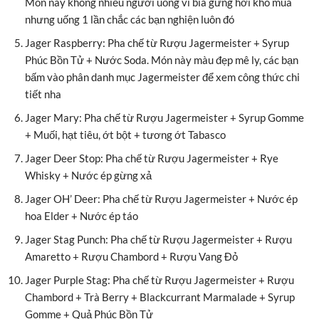
Món này không nhiều người uống vì bia gừng hơi khó mua
nhưng uống 1 lần chắc các bạn nghiện luôn đó
Jager Raspberry: Pha chế từ Rượu Jagermeister + Syrup
Phúc Bồn Tử + Nước Soda. Món này màu đẹp mê ly, các bạn
bấm vào phân danh mục Jagermeister để xem công thức chi
tiết nha
Jager Mary: Pha chế từ Rượu Jagermeister + Syrup Gomme
+ Muối, hạt tiêu, ớt bột + tương ớt Tabasco
Jager Deer Stop: Pha chế từ Rượu Jagermeister + Rye
Whisky + Nước ép gừng xả
Jager OH’ Deer: Pha chế từ Rượu Jagermeister + Nước ép
hoa Elder + Nước ép táo
Jager Stag Punch: Pha chế từ Rượu Jagermeister + Rượu
Amaretto + Rượu Chambord + Rượu Vang Đỏ
Jager Purple Stag: Pha chế từ Rượu Jagermeister + Rượu
Chambord + Trà Berry + Blackcurrant Marmalade + Syrup
Gomme + Quả Phúc Bồn Tử