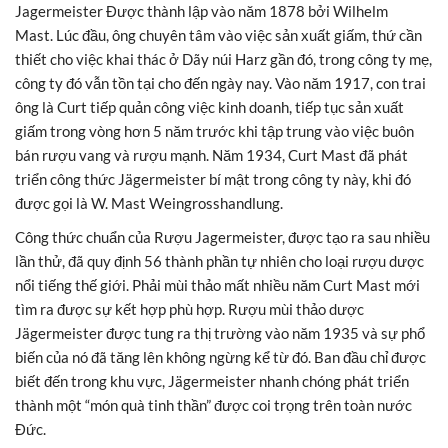
Jagermeister Được thành lập vào năm 1878 bởi Wilhelm
Mast. Lúc đầu, ông chuyên tâm vào việc sản xuất giấm, thứ cần
thiết cho việc khai thác ở Dãy núi Harz gần đó, trong công ty mẹ,
công ty đó vẫn tồn tại cho đến ngày nay. Vào năm 1917, con trai
ông là Curt tiếp quản công việc kinh doanh, tiếp tục sản xuất
giấm trong vòng hơn 5 năm trước khi tập trung vào việc buôn
bán rượu vang và rượu mạnh. Năm 1934, Curt Mast đã phát
triển công thức Jägermeister bí mật trong công ty này, khi đó
được gọi là W. Mast Weingrosshandlung.
Công thức chuẩn của Rượu Jagermeister, được tạo ra sau nhiều
lần thử, đã quy định 56 thành phần tự nhiên cho loại rượu dược
nổi tiếng thế giới. Phải mùi thảo mất nhiều năm Curt Mast mới
tìm ra được sự kết hợp phù hợp. Rượu mùi thảo dược
Jägermeister được tung ra thị trường vào năm 1935 và sự phổ
biến của nó đã tăng lên không ngừng kể từ đó. Ban đầu chỉ được
biết đến trong khu vực, Jägermeister nhanh chóng phát triển
thành một “món quà tinh thần” được coi trọng trên toàn nước
Đức.