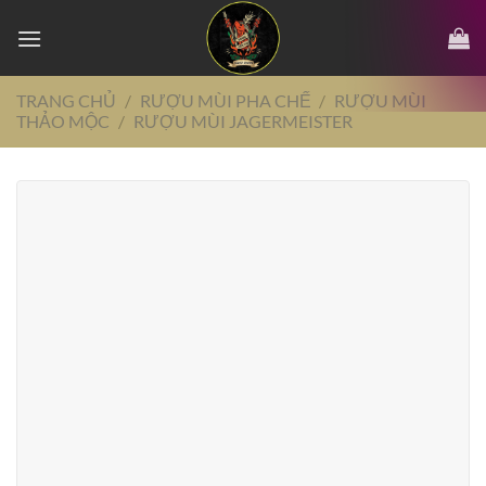
Chuyển
đến
nội
dung
TRANG CHỦ
/
RƯỢU MÙI PHA CHẾ
/
RƯỢU MÙI
THẢO MỘC
/
RƯỢU MÙI JAGERMEISTER