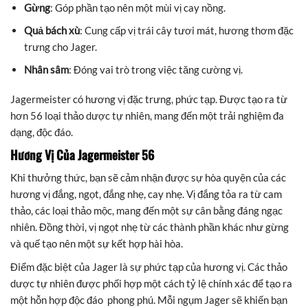
Gừng
: Góp phần tạo nên một mùi vị cay nồng.
Quả bách xù
: Cung cấp vị trái cây tươi mát, hương thơm đặc
trưng cho Jager.
Nhân sâm
: Đóng vai trò trong việc tăng cường vị.
Jagermeister có hương vị đặc trưng, phức tạp. Được tạo ra từ
hơn 56 loại thảo dược tự nhiên, mang đến một trải nghiệm đa
dạng, độc đáo.
Hương Vị Của Jagermeister 56
Khi thưởng thức, bạn sẽ cảm nhận được sự hòa quyện của các
hương vị đắng, ngọt, đắng nhẹ, cay nhẹ. Vị đắng tỏa ra từ cam
thảo, các loại thảo mộc, mang đến một sự cân bằng đáng ngạc
nhiên. Đồng thời, vị ngọt nhẹ từ các thành phần khác như gừng
và quế tạo nên một sự kết hợp hài hòa.
Điểm đặc biệt của Jager là sự phức tạp của hương vị. Các thảo
dược tự nhiên được phối hợp một cách tỷ lệ chính xác để tạo ra
một hỗn hợp độc đáo phong phú. Mỗi ngụm Jager sẽ khiến bạn