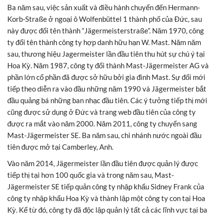
Ba năm sau, việc sản xuất và điều hành chuyển đến Hermann-
Korb-Straße ở ngoại ô Wolfenbüttel 1 thành phố của Đức, sau
này được đổi tên thành “Jägermeisterstraße”. Năm 1970, công
ty đổi tên thành công ty hợp danh hữu hạn W. Mast. Năm năm
sau, thương hiệu Jagermeister lần đầu tiên thu hút sự chú ý tại
Hoa Kỳ. Năm 1987, công ty đổi thành Mast-Jägermeister AG và
phần lớn cổ phần đã được sở hữu bởi gia đình Mast. Sự đổi mới
tiếp theo diễn ra vào đầu những năm 1990 và Jägermeister bắt
đầu quảng bá những ban nhạc đầu tiên. Các ý tưởng tiếp thị mới
cũng được sử dụng ở Đức và trang web đầu tiên của công ty
được ra mắt vào năm 2000. Năm 2011, công ty chuyển sang
Mast-Jägermeister SE. Ba năm sau, chi nhánh nước ngoài đầu
tiên được mở tại Camberley, Anh.
Vào năm 2014, Jägermeister lần đầu tiên được quản lý được
tiếp thị tại hơn 100 quốc gia và trong năm sau, Mast-
Jägermeister SE tiếp quản công ty nhập khẩu Sidney Frank của
công ty nhập khẩu Hoa Kỳ và thành lập một công ty con tại Hoa
Kỳ. Kể từ đó, công ty đã độc lập quản lý tất cả các lĩnh vực tại ba