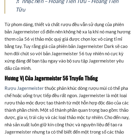
♬ nhạc nền – Hoàng Tiên Tửu – Hoàng Tiên
Tửu
Từ phom dáng, thiết và chất rượu đều vẫn sử dụng của phiên
bản Jagermeister cổ điển nên không hệ xa lạ khi nó mang hương
thơm của 56 vị thảo mộc quý giá được chọn lọc vô cùng tỉ mỉ
bằng tay. Tuy rằng giá của phiên bản Jagermeister Dark sẽ cao
hơn đôi chút so với bản Jagermeister 56 tuy nhiên nó cực kỳ
xứng đáng để bạn tậu ngay vào bộ sưu tập Jagermeister yêu
dấu của mình.
Hương Vị Của Jagermeister 56 Truyền Thống
Rượu Jagermeister
thuộc phân khúc dòng rượu mùi có thể pha
chế hoặc uống trực tiếp đều rất ngon. Jagermeister là một loại
rượu thảo mộc được tạo thành từ một hỗn hợp độc đáo của các
thành phần chính. Một số thành phần quan trọng bao gồm: thảo
dược, gia vị, trái cây và các loại thảo mộc tự nhiên. Cho đến nay,
nhà sản xuất luôn giữ kín công thức và nguyên liệu để tạo ra
Jagermeister nhưng ta có thể biết đến một trong số các thảo