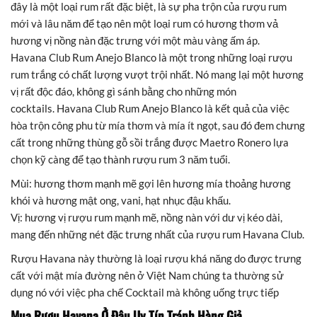
đây là một loại rum rất đặc biệt, là sự pha trộn của rượu rum
mới và lâu năm để tạo nên một loại rum có hương thơm vả
hương vị nồng nàn đặc trưng với một màu vàng ấm áp.
Havana Club Rum Anejo Blanco là một trong những loại rượu
rum trắng có chất lượng vượt trội nhất. Nó mang lại một hương
vị rất độc đáo, không gì sánh bằng cho những món
cocktails. Havana Club Rum Anejo Blanco là kết quả của việc
hòa trộn công phu từ mía thơm và mía ít ngọt, sau đó đem chưng
cất trong những thùng gỗ sồi trắng được Maetro Ronero lựa
chọn kỹ càng để tạo thành rượu rum 3 năm tuổi.
Mùi: hương thơm mạnh mẽ gợi lên hương mía thoảng hương
khói và hương mật ong, vani, hạt nhục đậu khấu.
Vị: hương vị rượu rum mạnh mẽ, nồng nàn với dư vị kéo dài,
mang đến những nét đặc trưng nhất của rượu rum Havana Club.
Rượu Havana này thường là loại rượu khá năng do được trưng
cất với mật mía đường nên ở Việt Nam chúng ta thường sử
dụng nó với việc pha chế Cocktail mà không uống trực tiếp
Mua Rượu Havana Ở Đâu Uy Tín Tránh Hàng Giả