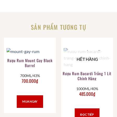
SẢN PHẨM TƯƠNG TỰ
HẾT HÀNG
Rượu Rum Mount Gay Black
Barrel
Rượu Rum Bacardi Trắng 1 Lít
700ML/43%
Chính Hãng
700.000
₫
1000ML/40%
485.000
₫
MUA NGAY
ĐỌC TIẾP