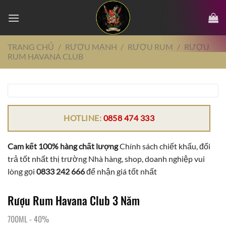
Chuyển
đến
nội
dung
TRANG CHỦ
/
RƯỢU MẠNH
/
RƯỢU RUM
/
RƯỢU
RUM HAVANA CLUB
HOTLINE:
0858 474 333
Cam kết 100% hàng chất lượng
Chính sách chiết khấu, đổi
trả tốt nhất thị trường Nhà hàng, shop, doanh nghiệp vui
lòng gọi
0833 242 666
để nhận giá tốt nhất
Rượu Rum Havana Club 3 Năm
700ML
-
40%