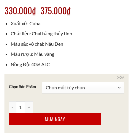
330.000
₫
375.000
₫
–
Xuất xứ: Cuba
Chất liệu: Chai bằng thủy tinh
Màu sắc vỏ chai: Nâu Đen
Màu rượu: Màu vàng
Nồng Độ: 40% ALC
XÓA
Chọn Sản Phẩm
Rượu Rum Havana Club 3 Năm số lượng
MUA NGAY