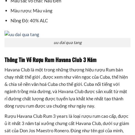
Màu sắc vỏ chai: Nâu Đen
Màu rượu: Màu vàng
Nồng Độ: 40% ALC
uu dai qua tang
Thông Tin Về Rượu Rum Havana Club 3 Năm
Havana Club là một trong những thương hiệu rượu Rum bán
chạy nhất thế giới , được xem như viên ngọc của Cuba, thể hiện
& chia sẻ nền văn hoá Cuba cho thế giới. Cuba nổi tiếng với
ngành trồng mía đường, và Havana Club được sản xuất từ mật
rỉ đường chất lượng được tuyển lựa khắt khe nhất tạo thành
dòng rượu rum được ưa chuộng như ngày nay.
Rượu Havana Club Rum 3 years là loại rượu rum cao cấp, được
ủ ít nhất 3 năm tại xưởng chưng cất Havana Club, dưới sự giám
sát của Don Jos Maestro Ronero. Đúng như tên gọi của mình,