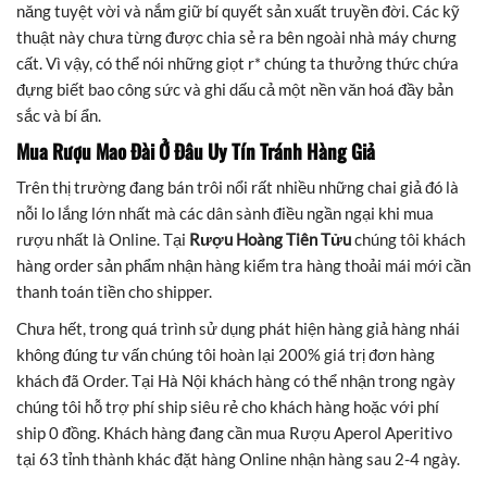
năng tuyệt vời và nắm giữ bí quyết sản xuất truyền đời. Các kỹ
thuật này chưa từng được chia sẻ ra bên ngoài nhà máy chưng
cất. Vì vậy, có thể nói những giọt r* chúng ta thưởng thức chứa
đựng biết bao công sức và ghi dấu cả một nền văn hoá đầy bản
sắc và bí ẩn.
Mua Rượu Mao Đài Ở Đâu Uy Tín Tránh Hàng Giả
Trên thị trường đang bán trôi nổi rất nhiều những chai giả đó là
nỗi lo lắng lớn nhất mà các dân sành điều ngần ngại khi mua
rượu nhất là Online. Tại
Rượu Hoàng Tiên Tửu
chúng tôi khách
hàng order sản phẩm nhận hàng kiểm tra hàng thoải mái mới cần
thanh toán tiền cho shipper.
Chưa hết, trong quá trình sử dụng phát hiện hàng giả hàng nhái
không đúng tư vấn chúng tôi hoàn lại 200% giá trị đơn hàng
khách đã Order. Tại Hà Nội khách hàng có thể nhận trong ngày
chúng tôi hỗ trợ phí ship siêu rẻ cho khách hàng hoặc với phí
ship 0 đồng. Khách hàng đang cần mua Rượu Aperol Aperitivo
tại 63 tỉnh thành khác đặt hàng Online nhận hàng sau 2-4 ngày.