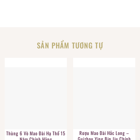
SẢN PHẨM TƯƠNG TỰ
Rượu Mao Đài Hắc Long –
Thùng 6 Vò Mao Đài Hạ Thổ 15
Guizhou Ying Bin Jiu Chính
Năm Chính Hãng