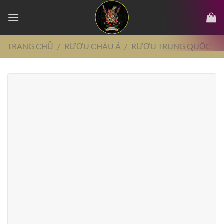
Chuyển
đến
nội
dung
TRANG CHỦ
/
RƯỢU CHÂU Á
/
RƯỢU TRUNG QUỐC