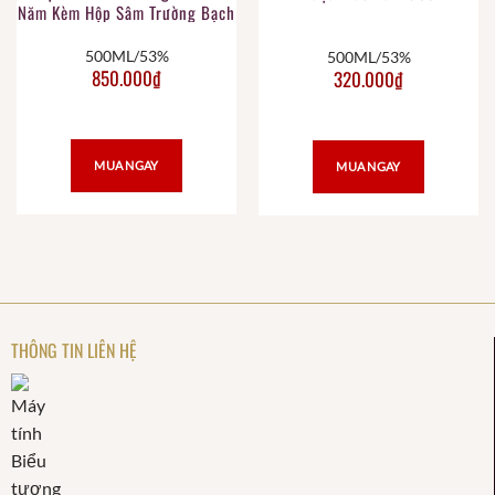
Năm Kèm Hộp Sâm Trường Bạch
+ Bộ Ly Mao Đài
500ML/53%
500ML/53%
850.000
₫
320.000
₫
MUA NGAY
MUA NGAY
THÔNG TIN LIÊN HỆ