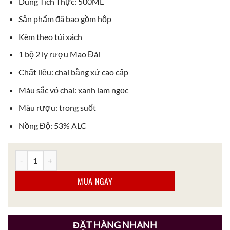
Dung Tích Thực: 500ML
Sản phẩm đã bao gồm hộp
Kèm theo túi xách
1 bộ 2 ly rượu Mao Đài
Chất liệu: chai bằng xứ cao cấp
Màu sắc vỏ chai: xanh lam ngọc
Màu rượu: trong suốt
Nồng Độ: 53% ALC
Rượu Mao Đài Nàng Tiên Xanh 53% số lượng
MUA NGAY
ĐẶT HÀNG NHANH