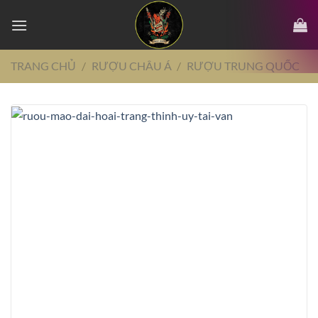
Chuyển
đến
nội
dung
TRANG CHỦ
/
RƯỢU CHÂU Á
/
RƯỢU TRUNG QUỐC