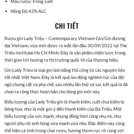
Màu rượu: trong suốt
Nồng Độ 43% ALC
CHI TIẾT
Rượu gin Lady Triệu – Contemporary Vietnam Gin/Gin đương
đại Vietnam, vừa mới được ra mắt lần đầu 30/09/2022 tại The
Triệu Institube Ho Chi Minh. Đây là sản phẩm chiến lược trong
thời gian tới hướng ra thị trường quốc tế của thương hiệu.
Gin Lady Trieu là loại gin làm bằng thủ công từ các nguyên liệu
tốt nhất Việt Nam. Đây là kết quả lao động nghiêm túc của đội
ngũ chưng cất và pha chế, sau nhiều lần thử và sai, kết quả là đã
chọn ra công thức hoàn hảo cho dòng gin mới này.
Biểu tượng của Lady Triệu gin là thanh kiếm, cuối chui kiếm là
bông hoa, như là một gợi ý đến thanh kiếm của Bà Triệu. Một
biểu tượng của sức mạnh, nhưng đồng thời cũng nhu mì, như
người phụ nữ anh hùng vừa mạnh vừa nhu. Đặc điểm này cũng
thể hiện cá tính trong chai rượu, hương thơm rực rỡ cùng với