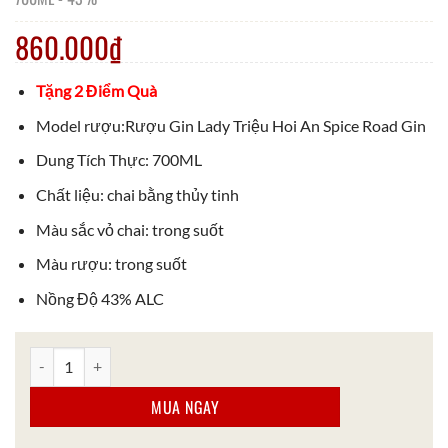
860.000
₫
Tặng 2 Điểm Quà
Model rượu:Rượu Gin Lady Triệu Hoi An Spice Road Gin
Dung Tích Thực: 700ML
Chất liệu: chai bằng thủy tinh
Màu sắc vỏ chai: trong suốt
Màu rượu: trong suốt
Nồng Độ 43% ALC
Rượu Gin Lady Triệu Contemporary Vietnam Gin Việt Nam số lượ
MUA NGAY