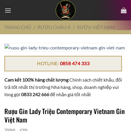
Chuyển
đến
nội
dung
TRANG CHỦ
/
RƯỢU CHÂU Á
/
RƯỢU VIỆT NAM
HOTLINE:
0858 474 333
Cam kết 100% hàng chất lượng
Chính sách chiết khấu, đổi
trả tốt nhất thị trường Nhà hàng, shop, doanh nghiệp vui
lòng gọi
0833 242 666
để nhận giá tốt nhất
Rượu Gin Lady Triệu Contemporary Vietnam Gin
Việt Nam
700ML
-
43%