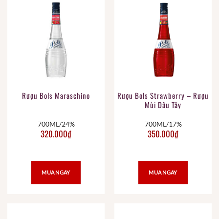
Rượu Bols Maraschino
Rượu Bols Strawberry – Rượu
Mùi Dâu Tây
700ML/24%
700ML/17%
320.000
₫
350.000
₫
MUA NGAY
MUA NGAY