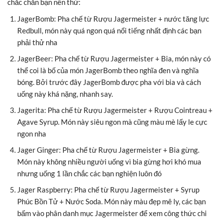
chắc chắn bạn nên thử:
JagerBomb: Pha chế từ Rượu Jagermeister + nước tăng lực
Redbull, món này quá ngon quá nổi tiếng nhất định các bạn
phải thử nha
JagerBeer: Pha chế từ Rượu Jagermeister + Bia, món này có
thể coi là bố của món JagerBomb theo nghĩa đen và nghĩa
bóng. Bởi trước đây JagerBomb được pha với bia và cách
uống này khá nặng, nhanh say.
Jagerita: Pha chế từ Rượu Jagermeister + Rượu Cointreau +
Agave Syrup. Món này siêu ngon mà cũng màu mè lấy le cực
ngon nha
Jager Ginger: Pha chế từ Rượu Jagermeister + Bia gừng.
Món này không nhiều người uống vì bia gừng hơi khó mua
nhưng uống 1 lần chắc các bạn nghiện luôn đó
Jager Raspberry: Pha chế từ Rượu Jagermeister + Syrup
Phúc Bồn Tử + Nước Soda. Món này màu đẹp mê ly, các bạn
bấm vào phân danh mục Jagermeister để xem công thức chi