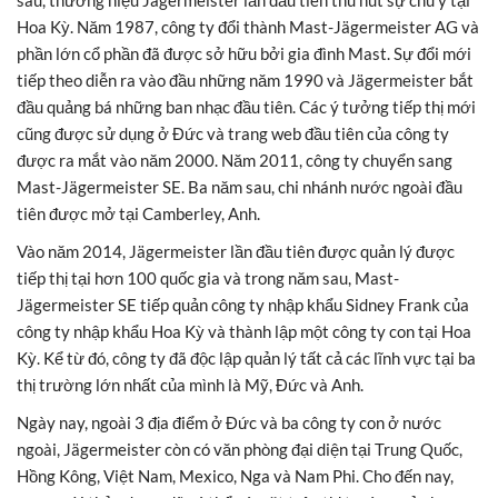
Hoa Kỳ. Năm 1987, công ty đổi thành Mast-Jägermeister AG và
phần lớn cổ phần đã được sở hữu bởi gia đình Mast. Sự đổi mới
tiếp theo diễn ra vào đầu những năm 1990 và Jägermeister bắt
đầu quảng bá những ban nhạc đầu tiên. Các ý tưởng tiếp thị mới
cũng được sử dụng ở Đức và trang web đầu tiên của công ty
được ra mắt vào năm 2000. Năm 2011, công ty chuyển sang
Mast-Jägermeister SE. Ba năm sau, chi nhánh nước ngoài đầu
tiên được mở tại Camberley, Anh.
Vào năm 2014, Jägermeister lần đầu tiên được quản lý được
tiếp thị tại hơn 100 quốc gia và trong năm sau, Mast-
Jägermeister SE tiếp quản công ty nhập khẩu Sidney Frank của
công ty nhập khẩu Hoa Kỳ và thành lập một công ty con tại Hoa
Kỳ. Kể từ đó, công ty đã độc lập quản lý tất cả các lĩnh vực tại ba
thị trường lớn nhất của mình là Mỹ, Đức và Anh.
Ngày nay, ngoài 3 địa điểm ở Đức và ba công ty con ở nước
ngoài, Jägermeister còn có văn phòng đại diện tại Trung Quốc,
Hồng Kông, Việt Nam, Mexico, Nga và Nam Phi. Cho đến nay,