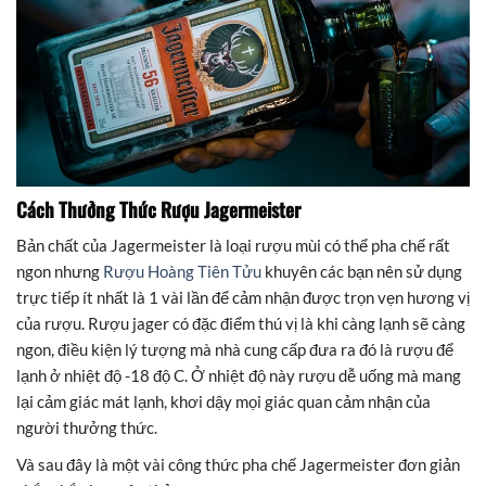
Cách Thưởng Thức Rượu Jagermeister
Bản chất của Jagermeister là loại rượu mùi có thể pha chế rất
ngon nhưng
Rượu Hoàng Tiên Tửu
khuyên các bạn nên sử dụng
trực tiếp ít nhất là 1 vài lần để cảm nhận được trọn vẹn hương vị
của rượu. Rượu jager có đặc điểm thú vị là khi càng lạnh sẽ càng
ngon, điều kiện lý tượng mà nhà cung cấp đưa ra đó là rượu để
lạnh ở nhiệt độ -18 độ C. Ở nhiệt độ này rượu dễ uống mà mang
lại cảm giác mát lạnh, khơi dậy mọi giác quan cảm nhận của
người thưởng thức.
Và sau đây là một vài công thức pha chế Jagermeister đơn giản