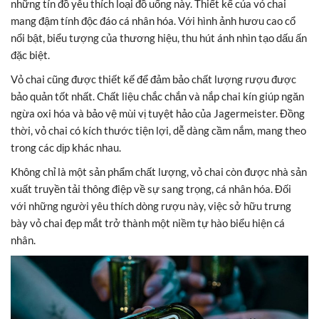
những tín đồ yêu thích loại đồ uống này. Thiết kế của vỏ chai
mang đậm tính độc đáo cá nhân hóa. Với hình ảnh hươu cao cổ
nổi bật, biểu tượng của thương hiệu, thu hút ánh nhìn tạo dấu ấn
đặc biệt.
Vỏ chai cũng được thiết kế để đảm bảo chất lượng rượu được
bảo quản tốt nhất. Chất liệu chắc chắn và nắp chai kín giúp ngăn
ngừa oxi hóa và bảo vệ mùi vị tuyệt hảo của Jagermeister. Đồng
thời, vỏ chai có kích thước tiện lợi, dễ dàng cầm nắm, mang theo
trong các dịp khác nhau.
Không chỉ là một sản phẩm chất lượng, vỏ chai còn được nhà sản
xuất truyền tải thông điệp về sự sang trọng, cá nhân hóa. Đối
với những người yêu thích dòng rượu này, việc sở hữu trưng
bày vỏ chai đẹp mắt trở thành một niềm tự hào biểu hiện cá
nhân.