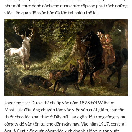
như một chức danh dành cho quan chức cấp cao phụ trách những
việc liên quan đến săn bắn đã tồn tại nhiều thế kỉ.
Jagermeister Được thành lập vào năm 1878 bởi Wilhelm
Mast. Lúc đầu, ông chuyên tâm vào việc sản xuất giấm, thứ cần
thiết cho việc khai thác ở Dãy núi Harz gần đó, trong công ty mẹ,
công ty đó vẫn tồn tại cho đến ngày nay. Vào năm 1917, con trai
ông là Curt tiếp quản công việc kinh doanh, tiếp tục sản xuất