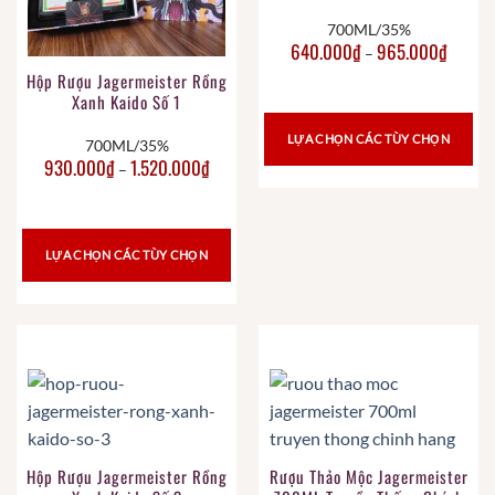
700ML/35%
640.000
₫
965.000
₫
–
Hộp Rượu Jagermeister Rồng
Xanh Kaido Số 1
LỰA CHỌN CÁC TÙY CHỌN
700ML/35%
930.000
₫
1.520.000
₫
–
LỰA CHỌN CÁC TÙY CHỌN
Hộp Rượu Jagermeister Rồng
Rượu Thảo Mộc Jagermeister