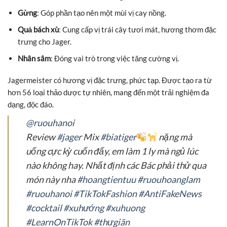
Gừng
: Góp phần tạo nên một mùi vị cay nồng.
Quả bách xù
: Cung cấp vị trái cây tươi mát, hương thơm đặc
trưng cho Jager.
Nhân sâm
: Đóng vai trò trong việc tăng cường vị.
Jagermeister có hương vị đặc trưng, phức tạp. Được tạo ra từ
hơn 56 loại thảo dược tự nhiên, mang đến một trải nghiệm đa
dạng, độc đáo.
@ruouhanoi
Review
#jager
Mix
#biatiger
nặng mà
uống cực kỳ cuốn đấy, em làm 1 ly mà ngủ lúc
nào không hay. Nhất định các Bác phải thử qua
món này nha
#hoangtientuu
#ruouhoanglam
#ruouhanoi
#TikTokFashion
#AntiFakeNews
#cocktail
#xuhướng
#xuhuong
#LearnOnTikTok
#thưgiãn