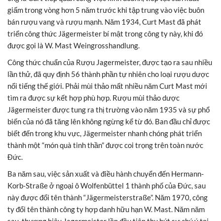
giấm trong vòng hơn 5 năm trước khi tập trung vào việc buôn
bán rượu vang và rượu mạnh. Năm 1934, Curt Mast đã phát
triển công thức Jägermeister bí mật trong công ty này, khi đó
được gọi là W. Mast Weingrosshandlung.
Công thức chuẩn của Rượu Jagermeister, được tạo ra sau nhiều
lần thử, đã quy định 56 thành phần tự nhiên cho loại rượu dược
nổi tiếng thế giới. Phải mùi thảo mất nhiều năm Curt Mast mới
tìm ra được sự kết hợp phù hợp. Rượu mùi thảo dược
Jägermeister được tung ra thị trường vào năm 1935 và sự phổ
biến của nó đã tăng lên không ngừng kể từ đó. Ban đầu chỉ được
biết đến trong khu vực, Jägermeister nhanh chóng phát triển
thành một “món quà tinh thần” được coi trọng trên toàn nước
Đức.
Ba năm sau, việc sản xuất và điều hành chuyển đến Hermann-
Korb-Straße ở ngoại ô Wolfenbüttel 1 thành phố của Đức, sau
này được đổi tên thành “Jägermeisterstraße”. Năm 1970, công
ty đổi tên thành công ty hợp danh hữu hạn W. Mast. Năm năm
sau, thương hiệu Jagermeister lần đầu tiên thu hút sự chú ý tại