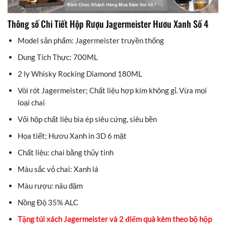
Thông số Chi Tiết Hộp Rượu Jagermeister Hươu Xanh Số 4
Model sản phẩm: Jagermeister truyền thống
Dung Tích Thực: 700ML
2 ly Whisky Rocking Diamond 180ML
Vòi rót Jagermeister; Chất liệu hợp kim không gỉ. Vừa mọi
loại chai
Vỏi hộp chất liệu bìa ép siêu cứng, siêu bền
Họa tiết; Hươu Xanh in 3D 6 mặt
Chất liệu: chai bằng thủy tinh
Màu sắc vỏ chai: Xanh lá
Màu rượu: nâu đậm
Nồng Độ 35% ALC
Tặng túi xách Jagermeister và 2 điểm quà kèm theo bộ hộp