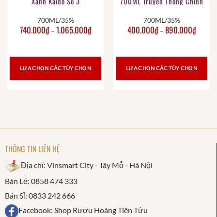
Xanh Kaido Số 3
700ML Truyền Thống Chính
Hãng
700ML/35%
700ML/35%
740.000
₫
1.065.000
₫
400.000
₫
890.000
₫
–
–
LỰA CHỌN CÁC TÙY CHỌN
LỰA CHỌN CÁC TÙY CHỌN
THÔNG TIN LIÊN HỆ
Địa chỉ: Vinsmart City - Tây Mỗ - Hà Nội
Bán Lẻ: 0858 474 333
Bán Sỉ: 0833 242 666
Facebook: Shop Rượu Hoàng Tiên Tửu