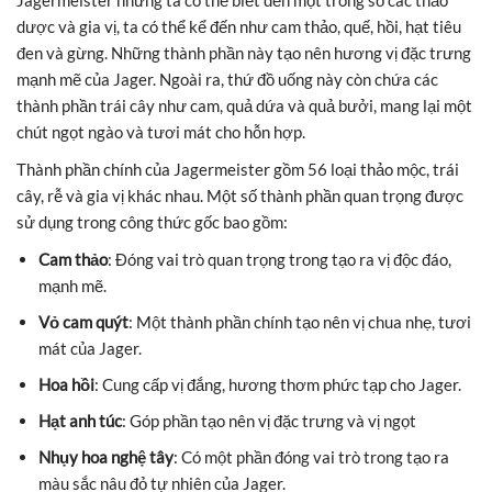
dược và gia vị, ta có thể kể đến như cam thảo, quế, hồi, hạt tiêu
đen và gừng. Những thành phần này tạo nên hương vị đặc trưng
mạnh mẽ của Jager. Ngoài ra, thứ đồ uống này còn chứa các
thành phần trái cây như cam, quả dứa và quả bưởi, mang lại một
chút ngọt ngào và tươi mát cho hỗn hợp.
Thành phần chính của Jagermeister gồm 56 loại thảo mộc, trái
cây, rễ và gia vị khác nhau. Một số thành phần quan trọng được
sử dụng trong công thức gốc bao gồm:
Cam thảo
: Đóng vai trò quan trọng trong tạo ra vị độc đáo,
mạnh mẽ.
Vỏ cam quýt
: Một thành phần chính tạo nên vị chua nhẹ, tươi
mát của Jager.
Hoa hồi
: Cung cấp vị đắng, hương thơm phức tạp cho Jager.
Hạt anh túc
: Góp phần tạo nên vị đặc trưng và vị ngọt
Nhụy hoa nghệ tây
: Có một phần đóng vai trò trong tạo ra
màu sắc nâu đỏ tự nhiên của Jager.