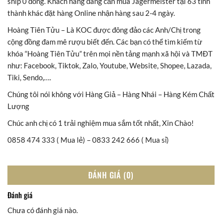
ship 0 đồng. Khách hàng đang cần mua Jagermeister tại 63 tỉnh
thành khác đặt hàng Online nhận hàng sau 2-4 ngày.
Hoàng Tiên Tửu – Là KOC được đông đảo các Anh/Chị trong
cộng đồng đam mê rượu biết đến. Các bạn có thể tìm kiếm từ
khóa “Hoàng Tiên Tửu” trên mọi nền tảng mạnh xã hội và TMĐT
như: Facebook, Tiktok, Zalo, Youtube, Website, Shopee, Lazada,
Tiki, Sendo,….
Chúng tôi nói không với Hàng Giả – Hàng Nhái – Hàng Kém Chất
Lượng
Chúc anh chị có 1 trải nghiệm mua sắm tốt nhất, Xin Chào!
0858 474 333 ( Mua lẻ) – 0833 242 666 ( Mua sỉ)
ĐÁNH GIÁ (0)
Đánh giá
Chưa có đánh giá nào.