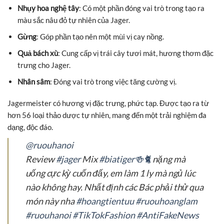
Nhụy hoa nghệ tây
: Có một phần đóng vai trò trong tạo ra
màu sắc nâu đỏ tự nhiên của Jager.
Gừng
: Góp phần tạo nên một mùi vị cay nồng.
Quả bách xù
: Cung cấp vị trái cây tươi mát, hương thơm đặc
trưng cho Jager.
Nhân sâm
: Đóng vai trò trong việc tăng cường vị.
Jagermeister có hương vị đặc trưng, phức tạp. Được tạo ra từ
hơn 56 loại thảo dược tự nhiên, mang đến một trải nghiệm đa
dạng, độc đáo.
@ruouhanoi
Review
#jager
Mix
#biatiger🍻🐈
nặng mà
uống cực kỳ cuốn đấy, em làm 1 ly mà ngủ lúc
nào không hay. Nhất định các Bác phải thử qua
món này nha
#hoangtientuu
#ruouhoanglam
#ruouhanoi
#TikTokFashion
#AntiFakeNews