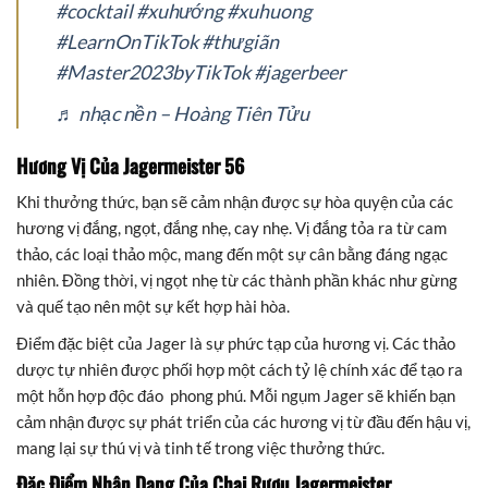
#cocktail
#xuhướng
#xuhuong
#LearnOnTikTok
#thưgiãn
#Master2023byTikTok
#jagerbeer
♬ nhạc nền – Hoàng Tiên Tửu
Hương Vị Của Jagermeister 56
Khi thưởng thức, bạn sẽ cảm nhận được sự hòa quyện của các
hương vị đắng, ngọt, đắng nhẹ, cay nhẹ. Vị đắng tỏa ra từ cam
thảo, các loại thảo mộc, mang đến một sự cân bằng đáng ngạc
nhiên. Đồng thời, vị ngọt nhẹ từ các thành phần khác như gừng
và quế tạo nên một sự kết hợp hài hòa.
Điểm đặc biệt của Jager là sự phức tạp của hương vị. Các thảo
dược tự nhiên được phối hợp một cách tỷ lệ chính xác để tạo ra
một hỗn hợp độc đáo phong phú. Mỗi ngụm Jager sẽ khiến bạn
cảm nhận được sự phát triển của các hương vị từ đầu đến hậu vị,
mang lại sự thú vị và tinh tế trong việc thưởng thức.
Đặc Điểm Nhận Dạng Của Chai Rượu Jagermeister