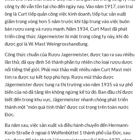
công ty đó vẫn tồn tại cho đến ngày nay. Vào năm 1917, con trai
ông là Curt tiếp quản công việc kinh doanh, tiếp tục sản xuất
giấm trong vòng hơn 5 năm trước khi tập trung vào việc buôn
bán rượu vang và rượu mạnh. Năm 1934, Curt Mast đã phát
triển công thức Jägermeister bí mật trong công ty này, khi đó
được gọi là W. Mast Weingrosshandlung.
Công thức chuẩn của Rượu Jagermeister, được tạo ra sau nhiều
lần thử, đã quy định 56 thành phần tự nhiên cho loại rượu dược
nổi tiếng thế giới. Phải mùi thảo mất nhiều năm Curt Mast mới
tìm ra được sự kết hợp phù hợp. Rượu mùi thảo dược
Jägermeister được tung ra thị trường vào năm 1935 và sự phổ
biến của nó đã tăng lên không ngừng kể từ đó. Ban đầu chỉ được
biết đến trong khu vực, Jägermeister nhanh chóng phát triển
thành một “món quà tinh thần” được coi trọng trên toàn nước
Đức.
Ba năm sau, việc sản xuất và điều hành chuyển đến Hermann-
Korb-Straße ở ngoại ô Wolfenbüttel 1 thành phố của Đức, sau
này được đổi tên thành “Jägermeisterstraße”. Năm 1970, công