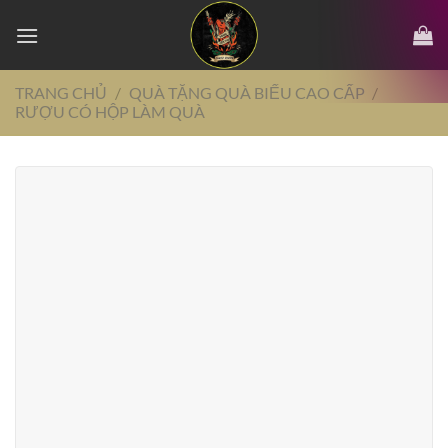
Chuyển
đến
nội
dung
TRANG CHỦ
/
QUÀ TẶNG QUÀ BIẾU CAO CẤP
/
RƯỢU CÓ HỘP LÀM QUÀ