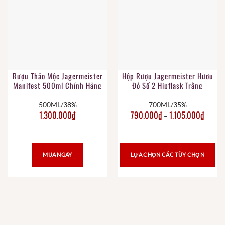
Rượu Thảo Mộc Jagermeister
Hộp Rượu Jagermeister Hươu
Manifest 500ml Chính Hãng
Đỏ Số 2 Hipflask Trắng
500ML/38%
700ML/35%
1.300.000
₫
790.000
₫
1.105.000
₫
–
MUA NGAY
LỰA CHỌN CÁC TÙY CHỌN