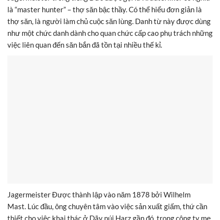
là “master hunter” – thợ săn bậc thầy. Có thể hiểu đơn giản là
thợ săn, là người làm chủ cuộc săn lùng. Danh từ này được dùng
như một chức danh dành cho quan chức cấp cao phụ trách những
việc liên quan đến săn bắn đã tồn tại nhiều thế kỉ.
Jagermeister Được thành lập vào năm 1878 bởi Wilhelm
Mast. Lúc đầu, ông chuyên tâm vào việc sản xuất giấm, thứ cần
thiết cho việc khai thác ở Dãy núi Harz gần đó, trong công ty mẹ,