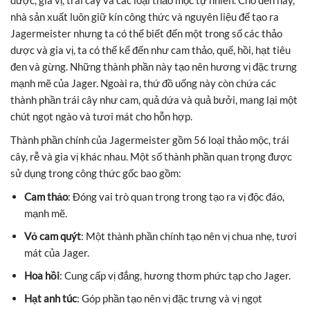
nhà sản xuất luôn giữ kín công thức và nguyên liệu để tạo ra
Jagermeister nhưng ta có thể biết đến một trong số các thảo
dược và gia vị, ta có thể kể đến như cam thảo, quế, hồi, hạt tiêu
đen và gừng. Những thành phần này tạo nên hương vị đặc trưng
mạnh mẽ của Jager. Ngoài ra, thứ đồ uống này còn chứa các
thành phần trái cây như cam, quả dứa và quả bưởi, mang lại một
chút ngọt ngào và tươi mát cho hỗn hợp.
Thành phần chính của Jagermeister gồm 56 loại thảo mộc, trái
cây, rễ và gia vị khác nhau. Một số thành phần quan trọng được
sử dụng trong công thức gốc bao gồm:
Cam thảo
: Đóng vai trò quan trọng trong tạo ra vị độc đáo,
mạnh mẽ.
Vỏ cam quýt
: Một thành phần chính tạo nên vị chua nhẹ, tươi
mát của Jager.
Hoa hồi
: Cung cấp vị đắng, hương thơm phức tạp cho Jager.
Hạt anh túc
: Góp phần tạo nên vị đặc trưng và vị ngọt