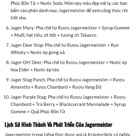
Phúc Bồn Tử + Nước Soda. Món này màu đẹp mê ly, các bạn
bấm vào phân danh mục Jagermeister để xem công thức chi
tiết nha
Jager Mary: Pha chế từ Rượu Jagermeister + Syrup Gomme
+ Muối, hạt tiêu, ớt bột + tương ớt Tabasco
Jager Deer Stop: Pha chế từ Rượu Jagermeister + Rye
Whisky + Nước ép gừng xả
Jager OH’ Deer: Pha chế từ Rượu Jagermeister + Nước ép
hoa Elder + Nước ép táo
Jager Stag Punch: Pha chế từ Rượu Jagermeister + Rượu
Amaretto + Rượu Chambord + Rượu Vang Đỏ
Jager Purple Stag: Pha chế từ Rượu Jagermeister + Rượu
Chambord + Trà Berry + Blackcurrant Marmalade + Syrup
Gomme + Quả Phúc Bồn Tử
Lịch Sử Hình Thành Và Phát Triển Của Jagermeister
Jägermeister trong tiếng Đức được gọi là Kräuterlikör có nghĩa