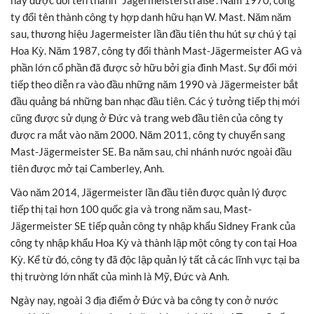
ty đổi tên thành công ty hợp danh hữu hạn W. Mast. Năm năm
sau, thương hiệu Jagermeister lần đầu tiên thu hút sự chú ý tại
Hoa Kỳ. Năm 1987, công ty đổi thành Mast-Jägermeister AG và
phần lớn cổ phần đã được sở hữu bởi gia đình Mast. Sự đổi mới
tiếp theo diễn ra vào đầu những năm 1990 và Jägermeister bắt
đầu quảng bá những ban nhạc đầu tiên. Các ý tưởng tiếp thị mới
cũng được sử dụng ở Đức và trang web đầu tiên của công ty
được ra mắt vào năm 2000. Năm 2011, công ty chuyển sang
Mast-Jägermeister SE. Ba năm sau, chi nhánh nước ngoài đầu
tiên được mở tại Camberley, Anh.
Vào năm 2014, Jägermeister lần đầu tiên được quản lý được
tiếp thị tại hơn 100 quốc gia và trong năm sau, Mast-
Jägermeister SE tiếp quản công ty nhập khẩu Sidney Frank của
công ty nhập khẩu Hoa Kỳ và thành lập một công ty con tại Hoa
Kỳ. Kể từ đó, công ty đã độc lập quản lý tất cả các lĩnh vực tại ba
thị trường lớn nhất của mình là Mỹ, Đức và Anh.
Ngày nay, ngoài 3 địa điểm ở Đức và ba công ty con ở nước