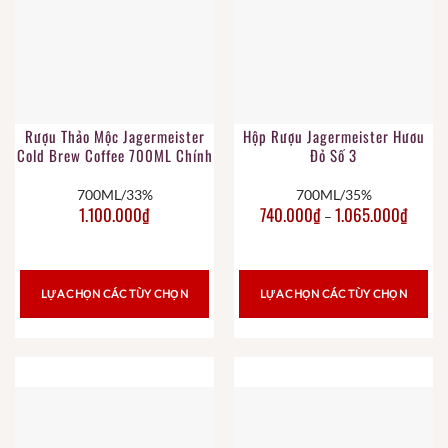
Rượu Thảo Mộc Jagermeister
Hộp Rượu Jagermeister Hươu
Cold Brew Coffee 700ML Chính
Đỏ Số 3
Hãng
700ML/33%
700ML/35%
1.100.000
₫
740.000
₫
1.065.000
₫
–
LỰA CHỌN CÁC TÙY CHỌN
LỰA CHỌN CÁC TÙY CHỌN