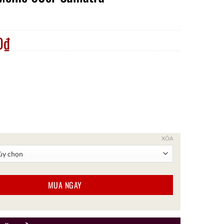
0
₫
XÓA
 Sumatra số lượng
MUA NGAY