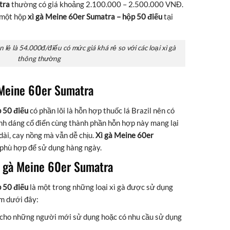
tra
thường có giá khoảng 2.100.000 – 2.500.000 VNĐ.
o một hộp
xì gà Meine 60er Sumatra – hộp 50 điếu
tại
lẻ là 54.000đ/điếu có mức giá khá rẻ so với các loại xì gà
thông thường
r Meine 60er Sumatra
p 50 điếu
có phần lõi là hỗn hợp thuốc lá Brazil nên có
nh dáng cổ điển cùng thành phần hỗn hợp này mang lại
dài, cay nồng mà vẫn dễ chịu.
Xì gà Meine 60er
 phù hợp để sử dụng hàng ngày.
xì gà Meine 60er Sumatra
p 50 điếu
là một trong những loại xì gà được sử dụng
m dưới đây:
ả cho những người mới sử dụng hoặc có nhu cầu sử dụng