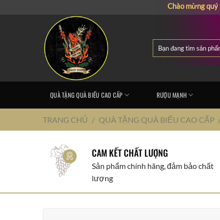
Chuyển
Chào mừng quý khách đế
đến
nội
dung
Tìm
kiếm:
QUÀ TẶNG QUÀ BIẾU CAO CẤP
RƯỢU MẠNH
TRANG CHỦ
/
QUÀ TẶNG QUÀ BIẾU CAO CẤP
CAM KẾT CHẤT LƯỢNG
Sản phẩm chính hãng, đảm bảo chất
lượng