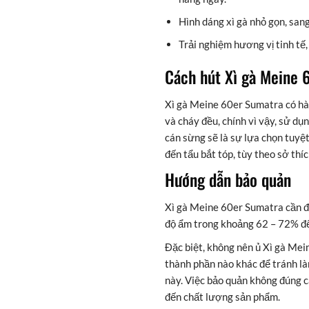
Hình dáng xì gà nhỏ gọn, sang
Trải nghiệm hương vị tinh tế,
Cách hút Xì gà Meine 
Xì gà Meine 60er Sumatra có hà
và cháy đều, chính vì vậy, sử dụ
cán sừng sẽ là sự lựa chọn tuyệt
đến tẩu bắt tóp, tùy theo sở thíc
Hướng dẫn bảo quản
Xì gà Meine 60er Sumatra cần đ
độ ẩm trong khoảng 62 – 72% để
Đặc biệt, không nên ủ Xì gà Mei
thành phần nào khác để tránh là
này. Việc bảo quản không đúng c
đến chất lượng sản phẩm.