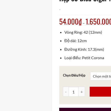
-
54.000
₫
1.650.00
–
Vòng Ring: 42 (12mm)
Độ dài: 12cm
Đường Kính: 17.3(mm)
Loại điếu: Petit Corona
Chọn Điếu/Hộp
Hộp 50 Điếu Cigar Meine 60er