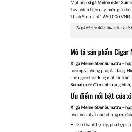
Một hộp
xì gà Meine 60er Suma
Tuy nhiên hiện nay, mức giá ch
Thịnh Store chỉ 1.650.000 VNĐ.
Xì gà Meine 60er Sumatra và bán 
Mô tả sản phẩm Ciga
Xì gà Meine 60er Sumatra – hộ
hương vị phong phú, đa dạng. Hì
cho người sử dụng một làn khói 
Sumatra
có độ mạnh trung bình,
Ưu điểm nổi bật của 
Xì gà Meine 60er Sumatra – hộ
phổ biến nhất nhờ những ưu điể
Giá thành hợp lý, phù hợp c
hàng ngày.