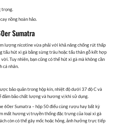
 trọng.
 cay nồng hoàn hảo.
60er Sumatra
m lượng nicotine vừa phải với khả năng chống rút thấp
ng tẩu hút xì gà bằng sừng trâu hoặc tẩu thân gỗ kết hợp
 vời. Tuy nhiên, bạn cũng có thể hút xì gà mà không cần
h cá nhân.
ược bảo quản trong hộp kín, nhiệt độ dưới 37 độ C và
 đảm bảo chất lượng và hương vị khi sử dụng.
ne 60er Sumatra – hộp 50 điếu cùng rượu hay bất kỳ
m mất hương vị truyền thống đặc trưng của loại xì gà
ách còn có thể gây mốc hoặc hỏng, ảnh hưởng trực tiếp