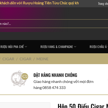
n với Rượu Hoàng Tiên Tửu
Chúc quý khách có những giây phút mua 
Trang ch
RƯỢU MÙI PHA CHẾ
RƯỢU VANG & CHAMPAGNE
RƯỢU CHÂU Á
/
CIGAR
/
CIGAR
/
MEINE
ĐẶT HÀNG NHANH CHÓNG
Giao hàng nhanh chóng với mọi đơn
hàng 0858 474 333
Hộp 50 Điếu Cigar 