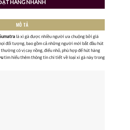
ĐẶT HÀNG NHANH
MÔ TẢ
 Sumatra
là xì gà được nhiều người ưa chuộng bởi giá
mọi đối tượng, bao gồm cả những người mới bắt đầu hút
thường có vị cay nồng, điếu nhỏ, phù hợp để hút hàng
ửu
tìm hiểu thêm thông tin chi tiết về loại xì gà này trong