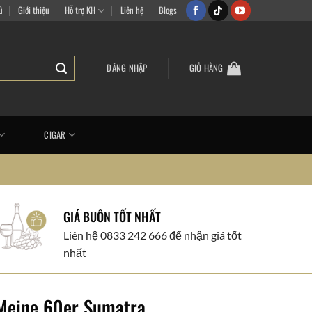
sắm vui vẻ
ủ
Giới thiệu
Hỗ trợ KH
Liên hệ
Blogs
ĐĂNG NHẬP
GIỎ HÀNG
CIGAR
GIÁ BUÔN TỐT NHẤT
Liên hệ 0833 242 666 để nhận giá tốt
nhất
Meine 60er Sumatra