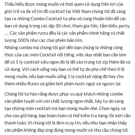
Thấu hiểu được mong muốn và thói quen sử dụng tiện lợi của
giới trẻ và đa số tín đồ cocktail tại Việt Nam chúng tôi đã sáng
tạo ra những Combo Cocktail tự pha vô cùng thuận tiện để các
bạn sử dụng trong các dịp: Đi chơi, tham gia tiệc, tắm biển, party,
…. Các sản phẩm rượu đều là các sản phẩm chính hãng có chất
lượng 100% như các chai phiên bản lớn.
Những combo mà chúng tôi gửi đến bạn chúng là những công
thức của các món Cocktail nổi tiếng, việc duy nhất bạn cần làm
để có 1 ly cocktail siêu ngon đó là đổ vào trong túi zip thêm đá và
sử dụng. Với cách uống này bạn có thể tự do pha chế theo tỉ lệ
mong muốn, nếu bạn muốn uống 1 ly cocktail nặng đô hay cho
thêm nhiều Rượu và giảm bớt phân nước ngọt và ngược lại
Chúng tôi tự hào rằng được phục vụ quý khách những combo
sản phẩm tuyệt với với chất lượng ngon nhất, hãy tự do sáng
tạo những món cocktail mà bạn mong muốn nhé. Chọn ngày và
cho vào giỏ hàng, bạn hoàn toàn có thể kiểm tra hàng rồi mới cần
thanh toán. Vì chúng tôi là đơn vị uy tín, nếu như bạn nhận thấy
sản phẩm không đáp ứng đúng mong muốn và nhu cầu chúng tôi