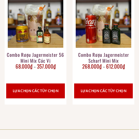
Combo Rượu Jagermeister 56
Combo Rượu Jagermeister
Mini Mix Các Vị
Scharf Mini Mix
68.000
₫
357.000
₫
268.000
₫
612.000
₫
–
–
LỰA CHỌN CÁC TÙY CHỌN
LỰA CHỌN CÁC TÙY CHỌN