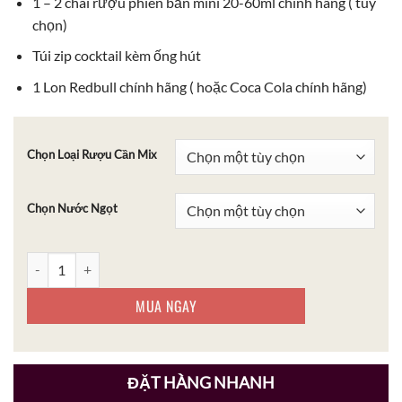
1 – 2 chai rượu phiên bản mini 20-60ml chính hãng ( tùy
chọn)
Túi zip cocktail kèm ống hút
1 Lon Redbull chính hãng ( hoặc Coca Cola chính hãng)
Chọn Loại Rượu Cần Mix
Chọn Nước Ngọt
Combo Rượu Jagermeister Cold Brew Mini Mix số lượng
MUA NGAY
ĐẶT HÀNG NHANH