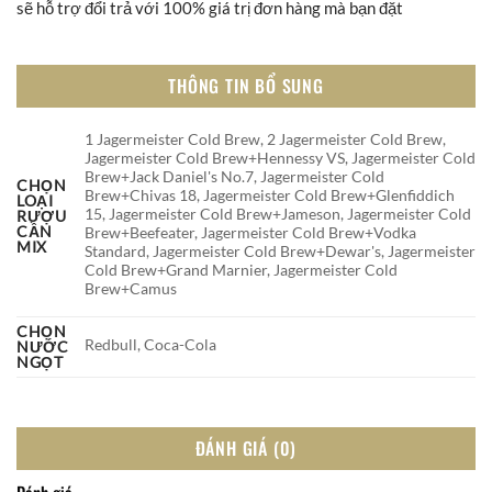
sẽ hỗ trợ đổi trả với 100% giá trị đơn hàng mà bạn đặt
THÔNG TIN BỔ SUNG
1 Jagermeister Cold Brew, 2 Jagermeister Cold Brew,
Jagermeister Cold Brew+Hennessy VS, Jagermeister Cold
Brew+Jack Daniel's No.7, Jagermeister Cold
CHỌN
Brew+Chivas 18, Jagermeister Cold Brew+Glenfiddich
LOẠI
15, Jagermeister Cold Brew+Jameson, Jagermeister Cold
RƯỢU
CẦN
Brew+Beefeater, Jagermeister Cold Brew+Vodka
MIX
Standard, Jagermeister Cold Brew+Dewar's, Jagermeister
Cold Brew+Grand Marnier, Jagermeister Cold
Brew+Camus
CHỌN
Redbull, Coca-Cola
NƯỚC
NGỌT
ĐÁNH GIÁ (0)