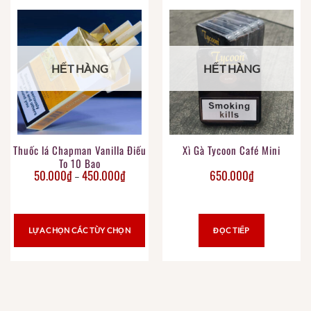
HẾT HÀNG
HẾT HÀNG
Thuốc lá Chapman Vanilla Điếu
Xì Gà Tycoon Café Mini
To 10 Bao
50.000
₫
450.000
₫
650.000
₫
–
LỰA CHỌN CÁC TÙY CHỌN
ĐỌC TIẾP