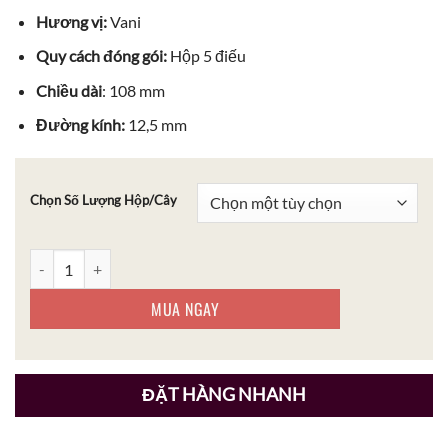
Hương vị:
Vani
Quy cách đóng gói:
Hộp 5 điếu
Chiều dài
: 108 mm
Đường kính:
12,5 mm
Chọn Số Lượng Hộp/Cây
Cigar Villiger Premium No.8 Vanilla số lượng
MUA NGAY
ĐẶT HÀNG NHANH