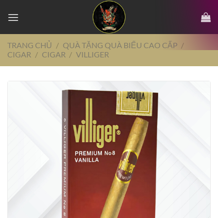
Chuyển
đến
nội
dung
TRANG CHỦ
/
QUÀ TẶNG QUÀ BIẾU CAO CẤP
/
CIGAR
/
CIGAR
/
VILLIGER