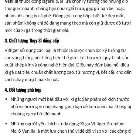
Vanilla
thuộc dòng cigarillo, là lựa chọn lý tưởng cho những dịp
thư giãn nhanh, chẳng hạn như nghỉ trưa, gặp gỡ bạn bè, hoặc
nhâm nhi cùng ly cà phê. Đóng gói trong hộp thiết kế đẹp mắt,
sản phẩm không chỉ dễ dàng mang theo mà còn giữ được độ tươi
mới của xì gà trong thời gian dài.
3. Chất lượng Thụy Sĩ đẳng cấp
Villiger sử dụng các loại lá thuốc lá được chọn lọc kỹ lưỡng từ
các vùng trồng nổi tiếng trên thế giới, kết hợp với quy trình sản
xuất khép kín và công nghệ hiện đại. Điều này đảm bảo mỗi điếu
xì gà đạt tiêu chuẩn chất lượng cao, từ hương vị, kết cấu cho đến
cách cháy mượt mà khi hút.
4. Đối tượng phù hợp
Những người mới bắt đầu với xì gà: Sản phẩm có kích thước
nhỏ và hương vị nhẹ nhàng, giúp bạn dễ làm quen mà không bị
choáng ngợp bởi độ mạnh.
Những người yêu thích sự đa dạng:Xì gà Villiger Premium
No. 8 Vanilla là một lựa chọn thú vị để đổi vị so với các dòng xì