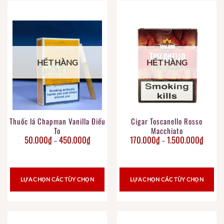
HẾT HÀNG
HẾT HÀNG
Thuốc lá Chapman Vanilla Điếu
Cigar Toscanello Rosso
To
Macchiato
50.000
₫
450.000
₫
170.000
₫
1.500.000
₫
–
–
LỰA CHỌN CÁC TÙY CHỌN
LỰA CHỌN CÁC TÙY CHỌN