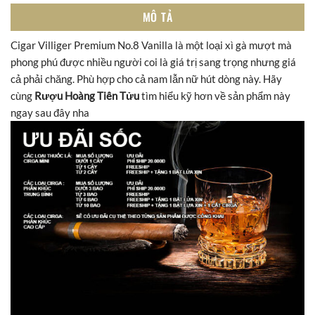
MÔ TẢ
Cigar Villiger Premium No.8 Vanilla là một loại xì gà mượt mà
phong phú được nhiều người coi là giá trị sang trọng nhưng giá
cả phải chăng. Phù hợp cho cả nam lẫn nữ hút dòng này. Hãy
cùng
Rượu Hoàng Tiên Tửu
tìm hiểu kỹ hơn về sản phẩm này
ngay sau đây nha