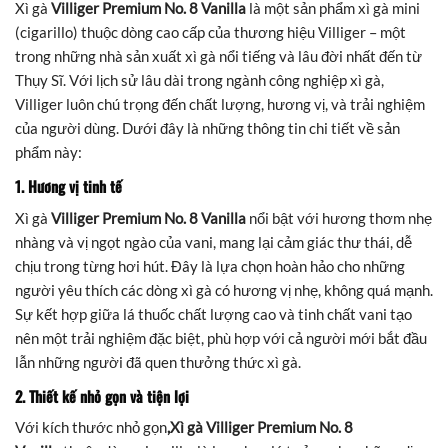
Xì gà
Villiger Premium No. 8 Vanilla
là một sản phẩm xì gà mini
(cigarillo) thuộc dòng cao cấp của thương hiệu Villiger – một
trong những nhà sản xuất xì gà nổi tiếng và lâu đời nhất đến từ
Thụy Sĩ. Với lịch sử lâu dài trong ngành công nghiệp xì gà,
Villiger luôn chú trọng đến chất lượng, hương vị, và trải nghiệm
của người dùng. Dưới đây là những thông tin chi tiết về sản
phẩm này:
1. Hương vị tinh tế
Xì gà
Villiger Premium No. 8 Vanilla
nổi bật với hương thơm nhẹ
nhàng và vị ngọt ngào của vani, mang lại cảm giác thư thái, dễ
chịu trong từng hơi hút. Đây là lựa chọn hoàn hảo cho những
người yêu thích các dòng xì gà có hương vị nhẹ, không quá mạnh.
Sự kết hợp giữa lá thuốc chất lượng cao và tinh chất vani tạo
nên một trải nghiệm đặc biệt, phù hợp với cả người mới bắt đầu
lẫn những người đã quen thưởng thức xì gà.
2. Thiết kế nhỏ gọn và tiện lợi
Với kích thước nhỏ gọn
,Xì gà Villiger Premium No. 8