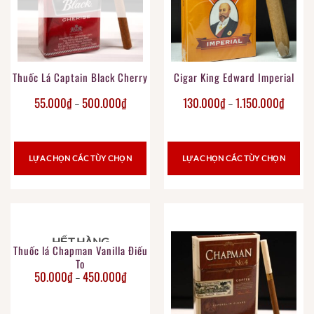
Thuốc Lá Captain Black Cherry
Cigar King Edward Imperial
55.000
₫
500.000
₫
130.000
₫
1.150.000
₫
–
–
LỰA CHỌN CÁC TÙY CHỌN
LỰA CHỌN CÁC TÙY CHỌN
HẾT HÀNG
Thuốc lá Chapman Vanilla Điếu
To
50.000
₫
450.000
₫
–