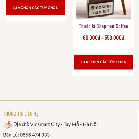
LỰA CHỌN CÁC TÙY CHỌN
Thuốc lá Chapman Coffee
60.000
₫
550.000
₫
–
LỰA CHỌN CÁC TÙY CHỌN
THÔNG TIN LIÊN HỆ
Địa chỉ: Vinsmart City - Tây Mỗ - Hà Nội
Bán Lẻ: 0858 474 333