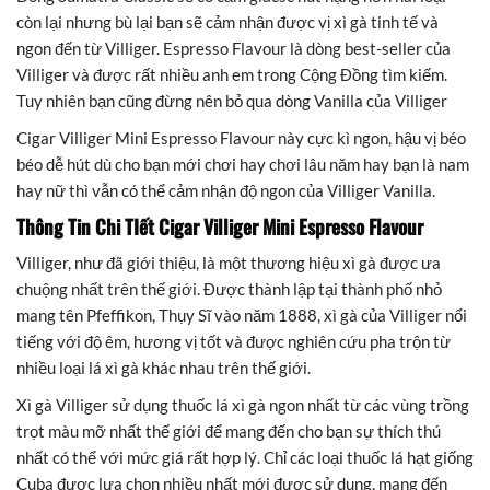
còn lại nhưng bù lại bạn sẽ cảm nhận được vị xì gà tinh tế và
ngon đến từ Villiger. Espresso Flavour là dòng best-seller của
Villiger và được rất nhiều anh em trong Cộng Đồng tìm kiếm.
Tuy nhiên bạn cũng đừng nên bỏ qua dòng Vanilla của Villiger
Cigar Villiger Mini Espresso Flavour này cực kì ngon, hậu vị béo
béo dễ hút dù cho bạn mới chơi hay chơi lâu năm hay bạn là nam
hay nữ thì vẫn có thể cảm nhận độ ngon của Villiger Vanilla.
Thông Tin Chi TIết Cigar Villiger Mini Espresso Flavour
Villiger, như đã giới thiệu, là một thương hiệu xì gà được ưa
chuộng nhất trên thế giới. Được thành lập tại thành phố nhỏ
mang tên Pfeffikon, Thụy Sĩ vào năm 1888, xì gà của Villiger nổi
tiếng với độ êm, hương vị tốt và được nghiên cứu pha trộn từ
nhiều loại lá xì gà khác nhau trên thế giới.
Xì gà Villiger sử dụng thuốc lá xì gà ngon nhất từ các vùng trồng
trọt màu mỡ nhất thế giới để mang đến cho bạn sự thích thú
nhất có thể với mức giá rất hợp lý. Chỉ các loại thuốc lá hạt giống
Cuba được lựa chọn nhiều nhất mới được sử dụng, mang đến