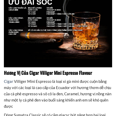
Hương Vị Của Cigar Villiger Mini Espresso Flavour
Cigar
Villiger Mini Espresso là loại xì gà mini được cuộn bằng
máy với các loại lá cao cấp của Ecuador với hương thơm dễ chịu
của cà phê espresso và sô cô la đen, Caramel, hương vị nồng nàn
như một ly cà phê đen vào buổi sáng khiến anh em sẽ khó quên
được
Dòng Sumatra Classic sẽ có cảm giacsc hút nặng hơn hai loại