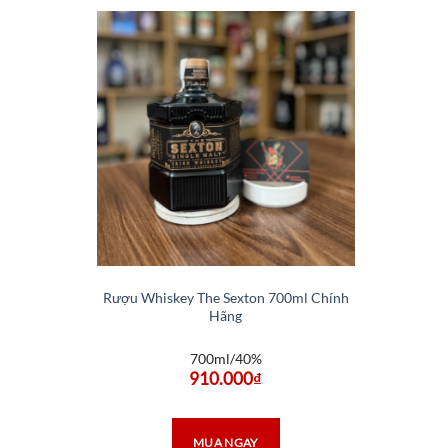
Rượu Whiskey The Sexton 700ml Chính
Hãng
700ml/40%
910.000
₫
MUA NGAY