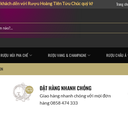
đến với Rượu Hoàng Tiên Tửu
Chúc quý khách có những giây phút mu
Trang ch
RƯỢU MÙI PHA CHẾ
RƯỢU VANG & CHAMPAGNE
RƯỢU CHÂU Á
ON
ĐẶT HÀNG NHANH CHÓNG
Giao hàng nhanh chóng với mọi đơn
hàng 0858 474 333