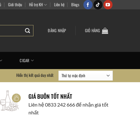
a sắm vui vẻ
ủ
Giới thiệu
Hỗ trợ KH
Liên hệ
Blogs
ĐĂNG NHẬP
GIỎ HÀNG
CIGAR
Hiển thị kết quả duy nhất
GIÁ BUÔN TỐT NHẤT
Liên hệ 0833 242 666 để nhận giá tốt
nhất