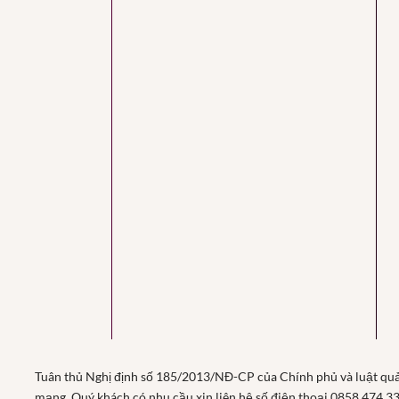
Tuân thủ Nghị định số 185/2013/NĐ-CP của Chính phủ và luật qu
mạng. Quý khách có nhu cầu xin liên hệ số điện thoại 0858 474 3