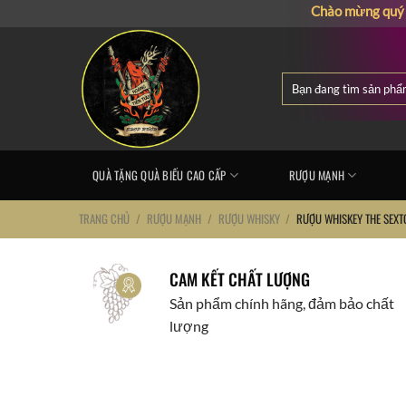
Chuyển
Chào mừng quý khách 
đến
nội
dung
Tìm
kiếm:
QUÀ TẶNG QUÀ BIẾU CAO CẤP
RƯỢU MẠNH
TRANG CHỦ
/
RƯỢU MẠNH
/
RƯỢU WHISKY
/
RƯỢU WHISKEY THE SEXT
CAM KẾT CHẤT LƯỢNG
Sản phẩm chính hãng, đảm bảo chất
lượng