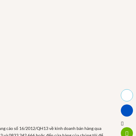
ảng cáo số 16/2012/QH13 về kinh doanh bán hàng qua
33 và 0833 242 666 hoặc đến cửa hàng của chúng tôi để