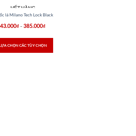
HẾT HÀNG
ốc lá Milano Tech Lock Black
43.000
₫
385.000
₫
–
LỰA CHỌN CÁC TÙY CHỌN