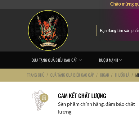
Chuyển
Chào mừng quý khác
đến
nội
dung
Tìm
kiếm:
QUÀ TẶNG QUÀ BIẾU CAO CẤP
RƯỢU MẠNH
TRANG CHỦ
/
QUÀ TẶNG QUÀ BIẾU CAO CẤP
/
CIGAR
/
THUỐC LÁ
/
MI
CAM KẾT CHẤT LƯỢNG
Sản phẩm chính hãng, đảm bảo chất
lượng