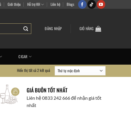
 mua sắm vui vẻ
ủ
Giới thiệu
Hỗ trợ KH
Liên hệ
Blogs
ĐĂNG NHẬP
GIỎ HÀNG
CIGAR
Hiển thị tất cả 2 kết quả
GIÁ BUÔN TỐT NHẤT
Liên hệ 0833 242 666 để nhận giá tốt
nhất