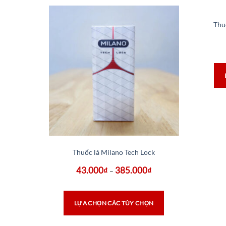
Thu
Thuốc lá Milano Tech Lock
43.000
₫
385.000
₫
–
LỰA CHỌN CÁC TÙY CHỌN