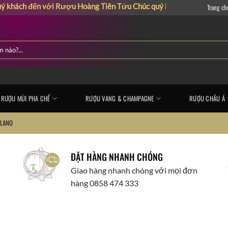
h đến với Rượu Hoàng Tiên Tửu
Chúc quý khách có những giây phút
Trang ch
RƯỢU MÙI PHA CHẾ
RƯỢU VANG & CHAMPAGNE
RƯỢU CHÂU Á
LANO
ĐẶT HÀNG NHANH CHÓNG
Giao hàng nhanh chóng với mọi đơn
hàng 0858 474 333